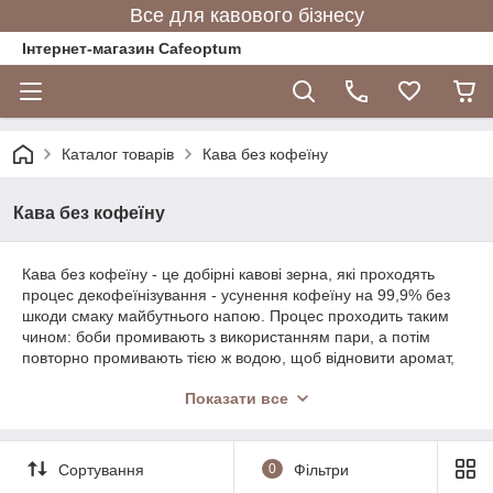
Все для кавового бізнесу
Інтернет-магазин Cafeoptum
Каталог товарів
Кава без кофеїну
Кава без кофеїну
Кава без кофеїну - це добірні кавові зерна, які проходять
процес декофеїнізування - усунення кофеїну на 99,9% без
шкоди смаку майбутнього напою. Процес проходить таким
чином: боби промивають з використанням пари, а потім
повторно промивають тією ж водою, щоб відновити аромат,
який, можливо, був втрачений під час першої обробки зерен.
Показати все
Таким чином, зерна зберігають максимальний аромат та
смак.
Сортування
0
Фільтри