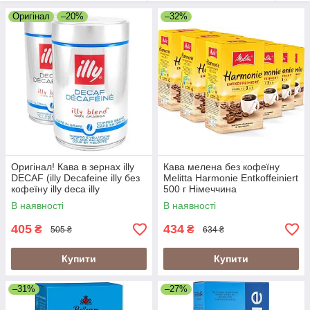
Оригінал
–20%
–32%
Оригінал! Кава в зернах illy
Кава мелена без кофеїну
DECAF (illy Decafeine illy без
Melitta Harmonie Entkoffeiniert
кофеїну illy deca illy
500 г Німеччина
decaffeinato illy decaffeinated)
В наявності
В наявності
250г Італія
405
434
₴
₴
505 ₴
634 ₴
Купити
Купити
–31%
–27%