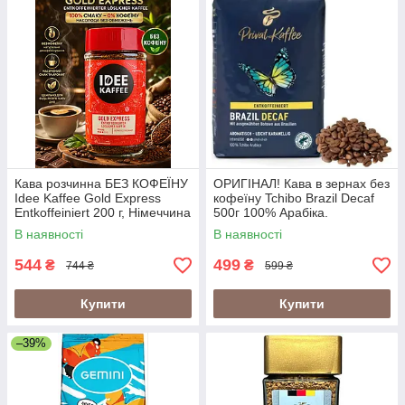
Кава розчинна БЕЗ КОФЕЇНУ
ОРИГІНАЛ! Кава в зернах без
Idee Kaffee Gold Express
кофеїну Tchibo Brazil Decaf
Entkoffeiniert 200 г, Німеччина
500г 100% Арабіка.
(IDEE DECAF, Idee
Німеччина
В наявності
В наявності
Entkoffeiniert)
544
499
₴
₴
744 ₴
599 ₴
Купити
Купити
–39%