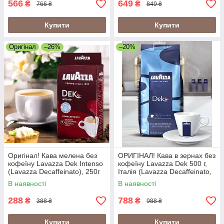
566
649
₴
₴
766 ₴
849 ₴
Купити
Купити
Оригінал
–26%
–20%
Оригінал! Кава мелена без
ОРИГІНАЛ! Кава в зернах без
кофеїну Lavazza Dek Intenso
кофеїну Lavazza Dek 500 г,
(Lavazza Decaffeinato), 250г
Італія (Lavazza Decaffeinato,
Lavazza Decaf 500 г)
В наявності
В наявності
288
788
₴
₴
388 ₴
988 ₴
Купити
Купити