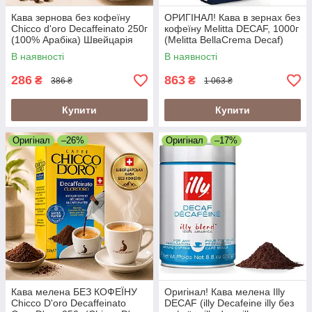
Кава зернова без кофеїну
ОРИГІНАЛ! Кава в зернах без
Chicco d'oro Decaffeinato 250г
кофеїну Melitta DECAF, 1000г
(100% Арабіка) Швейцарія
(Melitta BellaCrema Decaf)
В наявності
В наявності
286
863
₴
₴
386 ₴
1 063 ₴
Купити
Купити
Оригінал
–26%
Оригінал
–17%
Кава мелена БЕЗ КОФЕЇНУ
Оригінал! Кава мелена Illy
Chicco D'oro Decaffeinato
DECAF (illy Decafeine illy без