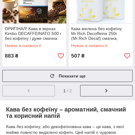
ОРИГІНАЛ! Кава в зернах
Кава мелена без кофеїну
Kimbo DECAFFEINATO 500 г
Mr.Rich Decoffeine 250г
без кофеїну і дуже смачна
(Mr.Rich Decaf) смачна,
Італія
Німеччина
Немає в наявності
Немає в наявності
883
507
₴
₴
Показати ще
1
/ 2
Кава без кофеїну – ароматний, смачний
та корисний напій
Кава без кофеїну, або декофеїнована кава – це кава, з якої
майже повністю видалено кофеїн. Цей напій є чудовою