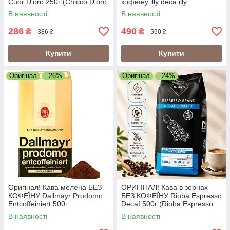
Cuor D'oro 250г (Chicco D'oro
кофеїну illy deca illy
Decaf 250g)
decaffeinato illy decaffeinated)
В наявності
В наявності
250г Італія
286
490
₴
₴
386 ₴
590 ₴
Купити
Купити
Оригінал
–26%
Оригінал
–24%
Оригінал! Кава мелена БЕЗ
ОРИГІНАЛ! Кава в зернах
КОФЕЇНУ Dallmayr Prodomo
БЕЗ КОФЕЇНУ Rioba Espresso
Entcoffeiniert 500г
Decaf 500г (Rioba Espresso
Decaffeinated) 500г Італія
В наявності
В наявності