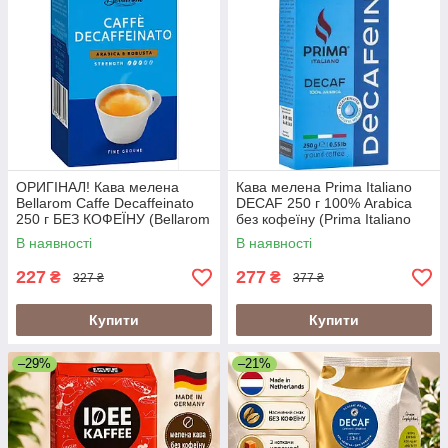
ОРИГІНАЛ! Кава мелена
Кава мелена Prima Italiano
Bellarom Caffe Decaffeinato
DECAF 250 г 100% Arabica
250 г БЕЗ КОФЕЇНУ (Bellarom
без кофеїну (Prima Italiano
Decaf)
Decafeine)
В наявності
В наявності
227
277
₴
₴
327 ₴
377 ₴
Купити
Купити
–29%
–21%