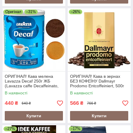
Оригінал
–31%
–26%
ОРИГІНАЛ! Кава мелена
ОРИГІНАЛ! Кава в зернах
Lavazza Decaf 250г ЖБ
БЕЗ КОФЕЇНУ Dallmayr
(Lavazza caffe Decaffeinato,
Prodomo Entcoffeiniert, 500г
Lavazza Dek Classico)
В наявності
В наявності
Лавацца БЕЗ КОФЕЇНУ,
Італія, 60/40
440
566
₴
₴
640 ₴
766 ₴
Купити
Купити
–27%
–17%