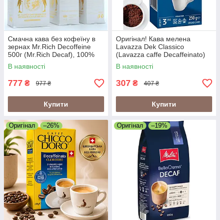
Смачна кава без кофеїну в
Оригінал! Кава мелена
зернах Mr.Rich Decoffeine
Lavazza Dek Classico
500г (Mr.Rich Decaf), 100%
(Lavazza caffe Decaffeinato)
арабіка Colombia Supremo,
250г Лавацца Без кофеїну
В наявності
В наявності
Німеччина
Італія, 60/40
777
307
₴
₴
977 ₴
407 ₴
Купити
Купити
Оригінал
–26%
Оригінал
–19%