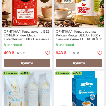
ОРИГІНАЛ! Кава мелена БЕЗ
ОРИГІНАЛ! Кава в зернах
КОФЕЇНУ Idee Elegant
Pelican Rouge DECAF 1000 г
Entkoffeiniert 500 г Німеччина
смачний купаж БЕЗ КОФЕЇНУ
J. J. Darboven (Idee Decaf
Нідерланди
В наявності
В наявності
Idee Decaffeinated)
499
943
₴
₴
699 ₴
1 201 ₴
Купити
Купити
Оригінал
–20%
Оригінал
–25%