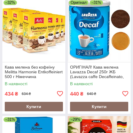
–32%
Оригінал
–31%
Кава мелена без кофеїну
ОРИГІНАЛ! Кава мелена
Melitta Harmonie Entkoffeiniert
Lavazza Decaf 250г ЖБ
500 г Німеччина
(Lavazza caffe Decaffeinato,
Lavazza Dek Classico)
В наявності
В наявності
Лавацца БЕЗ КОФЕЇНУ,
Італія, 60/40
434
440
₴
₴
634 ₴
640 ₴
Купити
Купити
–31%
–29%