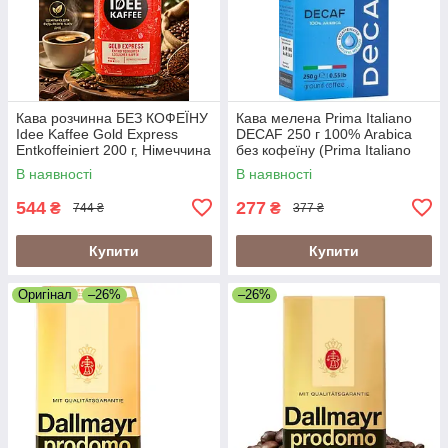
Кава розчинна БЕЗ КОФЕЇНУ
Кава мелена Prima Italiano
Idee Kaffee Gold Express
DECAF 250 г 100% Arabica
Entkoffeiniert 200 г, Німеччина
без кофеїну (Prima Italiano
(IDEE DECAF, Idee
Decafeine)
В наявності
В наявності
Entkoffeiniert)
544
277
₴
₴
744 ₴
377 ₴
Купити
Купити
Оригінал
–26%
–26%