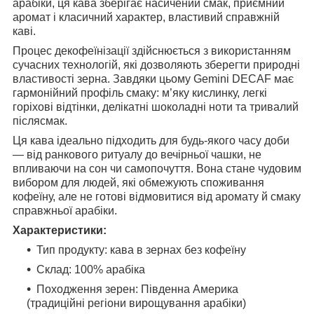
арабіки, ця кава зберігає насичений смак, приємний
аромат і класичний характер, властивий справжній
каві.
Процес декофеїнізації здійснюється з використанням
сучасних технологій, які дозволяють зберегти природні
властивості зерна. Завдяки цьому Gemini DECAF має
гармонійний профіль смаку: м’яку кислинку, легкі
горіхові відтінки, делікатні шоколадні ноти та тривалий
післясмак.
Ця кава ідеально підходить для будь-якого часу доби
— від ранкового ритуалу до вечірньої чашки, не
впливаючи на сон чи самопочуття. Вона стане чудовим
вибором для людей, які обмежують споживання
кофеїну, але не готові відмовитися від аромату й смаку
справжньої арабіки.
Характеристики:
Тип продукту: кава в зернах без кофеїну
Склад: 100% арабіка
Походження зерен: Південна Америка
(традиційні регіони вирощування арабіки)