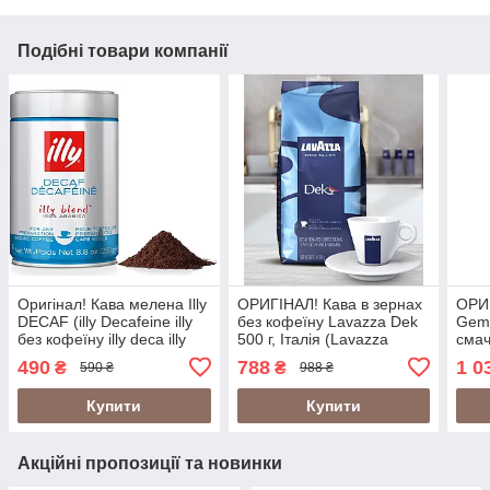
Подібні товари компанії
Оригінал! Кава мелена Illy
ОРИГІНАЛ! Кава в зернах
ОРИГ
DECAF (illy Decafeine illy
без кофеїну Lavazza Dek
Gemi
без кофеїну illy deca illy
500 г, Італія (Lavazza
смач
decaffeinato illy
Decaffeinato, Lavazza
490
788
1 0
₴
₴
590 ₴
988 ₴
decaffeinated) 250г Італія
Decaf 500 г)
Купити
Купити
Акційні пропозиції та новинки