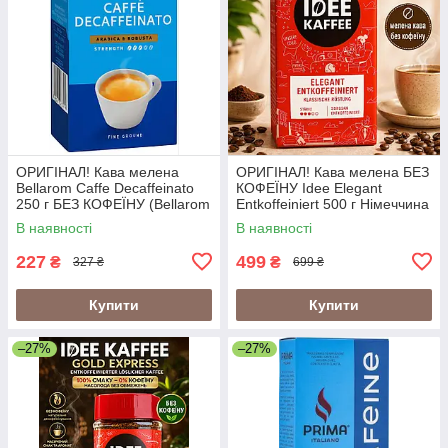
ОРИГІНАЛ! Кава мелена
ОРИГІНАЛ! Кава мелена БЕЗ
Bellarom Caffe Decaffeinato
КОФЕЇНУ Idee Elegant
250 г БЕЗ КОФЕЇНУ (Bellarom
Entkoffeiniert 500 г Німеччина
Decaf)
J. J. Darboven (Idee Decaf
В наявності
В наявності
Idee Decaffeinated)
227
499
₴
₴
327 ₴
699 ₴
Купити
Купити
–27%
–27%