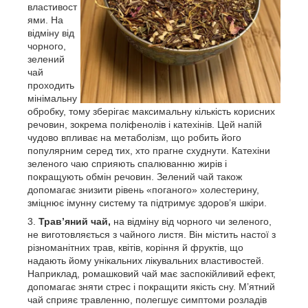
властивост
ями. На
відміну від
чорного,
зелений
чай
проходить
мінімальну
обробку, тому зберігає максимальну кількість корисних
речовин, зокрема поліфенолів і катехінів. Цей напій
чудово впливає на метаболізм, що робить його
популярним серед тих, хто прагне схуднути. Катехіни
зеленого чаю сприяють спалюванню жирів і
покращують обмін речовин. Зелений чай також
допомагає знизити рівень «поганого» холестерину,
зміцнює імунну систему та підтримує здоров’я шкіри.
Трав’яний чай,
на відміну від чорного чи зеленого,
не виготовляється з чайного листя. Він містить настої з
різноманітних трав, квітів, коріння й фруктів, що
надають йому унікальних лікувальних властивостей.
Наприклад, ромашковий чай має заспокійливий ефект,
допомагає зняти стрес і покращити якість сну. М’ятний
чай сприяє травленню, полегшує симптоми розладів