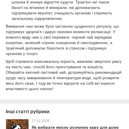
шлунка й знижує відчуття нудоти. Трав’яні чаї також
багаті на вітаміни й мінерали, які допомагають
підтримувати імунітет, очищають організм і сприяють
загальному оздоровленню.
Вживання чаю може бути частиною щоденного ритуалу, що
підтримує здоров’я і дарує приємні моменти релаксації. У
кожного виду чаю є свої переваги: чорний чай заряджає
енергією, зелений сприяє очищенню й омолодженню, а
трав’яний допомагає боротися зі стресом і підтримує
організм у тонусі.
Щоб отримати максимальну користь, важливо звертати увагу
на якість чаю, спосіб його приготування та кількість.
Обирайте якісний листовий чай, дотримуйтесь рекомендацій
щодо часу заварювання й температури води, щоб розкрити
весь його смак. І тоді ви точно відчуєте на собі всі корисні
властивості цього напою!
Інші статті рубрики
27.02.2026
Як вибрати якісну розчинну каву для дому