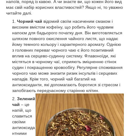
напоїв, поряд із кавою. А чи знаєте ви, що кожен його вид
має свій набір корисних властивостей? Якщо ні, то уважно
читайте далі.
Чорний чай
відомий своїм насиченим смаком і
високим вмістом кофеїну, що робить його чудовим
напоєм для бадьорого початку дня. Він виготовляється
шляхом повного окислення чайного листя, що надає
йому темного кольору і характерного аромату. Однією
з головних переваг чорного чаю є його позитивний
вплив на серцево-судинну систему. Флавоноїди, які
містяться в чорному чаї, сприяють зміцненню стінок
судин і покращенню кровообігу. Регулярне споживання
чорного чаю може знизити ризик інсультів і серцевих
нападів. Крім того, чорний чай багатий на
антиоксиданти, які допомагають боротися зі стресом і
запобігають передчасному старінню клітин.
Зелений
чай
– це
напій, що
славиться
своїми
антиоксида
нтними