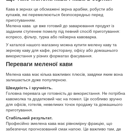
Кава в зернах це обсмажені зерна арабіки, робусти або
купажів, які перемелюються безпосередньо перед
приготуванням.
Мелена кава це вже готовий до заварювання продукт із
заданим ступенем помелу під певний спосіб приготування:
еспресо, фільтр, турка або гейзерна кавоварка.
У каталозі нашого магазину можна купити мелену каву та
зернову каву для кафе, ресторану, офісу або домашнього
використання у різних форматах фасування.
Переваги меленої кави
Мелена кава має кілька важливих плюсів, завдяки яким вона
залишається дуже популярною.
Швидкість і зручність.
Головна перевага це готовність до використання. Не потрібна
кавомолка та додатковий час на помел. Це особливо зручно
для офісів, готелів, невеликих точок продажу та домашнього
приготування.
Стабільний результат.
Професійно змелена кава має рівномірну фракцію, що
забезпечує прогнозований смак напою. Це важливо там, де