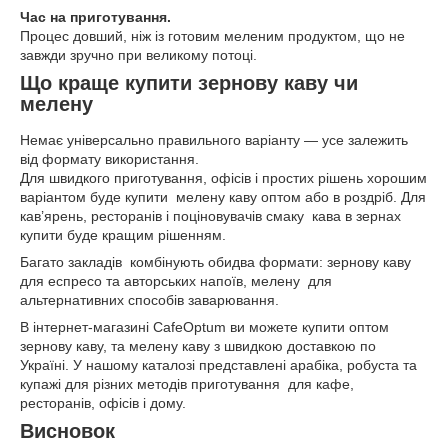
Час на приготування.
Процес довший, ніж із готовим меленим продуктом, що не
завжди зручно при великому потоці.
Що краще купити зернову каву чи
мелену
Немає універсально правильного варіанту — усе залежить
від формату використання.
Для швидкого приготування, офісів і простих рішень хорошим
варіантом буде купити мелену каву оптом або в роздріб. Для
кав’ярень, ресторанів і поціновувачів смаку кава в зернах
купити буде кращим рішенням.
Багато закладів комбінують обидва формати: зернову каву
для еспресо та авторських напоїв, мелену для
альтернативних способів заварювання.
В інтернет-магазині CafeOptum ви можете купити оптом
зернову каву, та мелену каву з швидкою доставкою по
Україні. У нашому каталозі представлені арабіка, робуста та
купажі для різних методів приготування для кафе,
ресторанів, офісів і дому.
Висновок