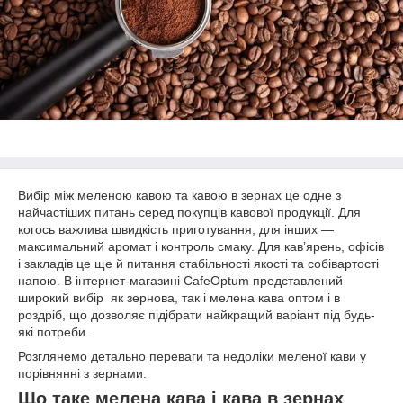
Вибір між меленою кавою та кавою в зернах це одне з
найчастіших питань серед покупців кавової продукції. Для
когось важлива швидкість приготування, для інших —
максимальний аромат і контроль смаку. Для кав’ярень, офісів
і закладів це ще й питання стабільності якості та собівартості
напою. В інтернет-магазині CafeOptum представлений
широкий вибір як зернова, так і мелена кава оптом і в
роздріб, що дозволяє підібрати найкращий варіант під будь-
які потреби.
Розглянемо детально переваги та недоліки меленої кави у
порівнянні з зернами.
Що таке мелена кава і кава в зернах