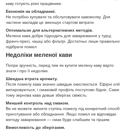
каву готують різні працівники.
Економія на обладнанні.
Не потрібно купувати та обслуговувати кавомолку. Для
частини закладів це зменшує стартові витрати.
Оптимально для альтернативних методів.
Мелена кава добре підходить для заварювання у турці,
френч-пресі, чашці або фільтрі. Достатньо лише правильно
підібрати помел.
Недоліки меленої кави
Попри зручність, перед тим як купити мелену каву варто
знати і про її недоліки.
Швидша втрата аромату.
Після помелу кава значно швидше окислюється. Ефірні олії
випаровуються, і смаковий профіль поступово бідніє. Саме
тому зернова кава довше зберігає свіжість.
Менший контроль над смаком.
Ви не можете змінити ступінь помелу під конкретний спосіб
приготування або обладнання. Якщо помел не відповідає
методу заварювання — смак буде слабшим та гіршим.
Вимогливість до зберігання.