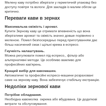
Мелену каву потрібно зберігати у герметичній упаковці без
доступу повітря та вологи. Для закладів із малим обігом це
критично.
Переваги кави в зернах
Максимальна свіжість і аромат.
Купити Зернову каву це отримати впевненість що вона
зберігатиме аромат та свіжість значно довше порівняно з
меленою. Помел безпосередньо перед приготуванням дає
більш насичений смак і щільні крема в еспресо.
Гнучкість налаштувань.
Можна регулювати помел під еспресо,, фільтр або
альтернативні методи. Це особливо важливо для
професійних кав’ярень.
Кращий вибір для кавомашин.
Автоматичні та професійні еспресо-машини розраховані
саме на зернову каву. Вона забезпечує стабільну екстракцію.
Недоліки зернової кави
Потрібне обладнання.
Необхідна кавомолка окрема або вбудована. Це додаткові
витрати та обслуговування.