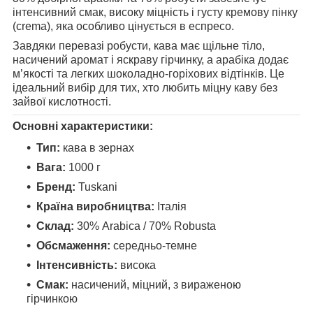
інтенсивний смак, високу міцність і густу кремову пінку
(crema), яка особливо цінується в еспресо.
Завдяки перевазі робусти, кава має щільне тіло,
насичений аромат і яскраву гірчинку, а арабіка додає
м’якості та легких шоколадно-горіхових відтінків. Це
ідеальний вибір для тих, хто любить міцну каву без
зайвої кислотності.
Основні характеристики:
Тип:
кава в зернах
Вага:
1000 г
Бренд:
Tuskani
Країна виробництва:
Італія
Склад:
30% Arabica / 70% Robusta
Обсмаження:
середньо-темне
Інтенсивність:
висока
Смак:
насичений, міцний, з вираженою
гірчинкою