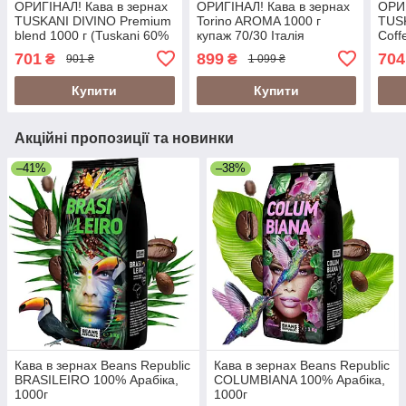
ОРИГІНАЛ! Кава в зернах
ОРИГІНАЛ! Кава в зернах
ОРИГ
TUSKANI DIVINO Premium
Torino AROMA 1000 г
TUSK
blend 1000 г (Tuskani 60%
купаж 70/30 Італія
Coff
premium arabica 40%
Arab
701
899
704
₴
₴
901 ₴
1 099 ₴
robusta) Італія
(Tus
Купити
Купити
Акційні пропозиції та новинки
–41%
–38%
Кава в зернах Beans Republic
Кава в зернах Beans Republic
BRASILEIRO 100% Арабіка,
COLUMBIANA 100% Арабіка,
1000г
1000г