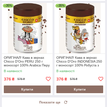
–35%
–35%
ОРИГІНАЛ! Кава в зернах
ОРИГІНАЛ! Кава в зернах
Chicco D'Oro PERU 250 г
Chicco D'Oro INDONESIA 250
моносорт 100% Arabica Перу
г моносорт 100% Робуста з
у металевій банці
вулканічних ґрунтів Індонезії
В наявності
В наявності
(Швейцарія)
у банці (Швейцарія)
376
376
₴
₴
576 ₴
576 ₴
Купити
Купити
Показати ще