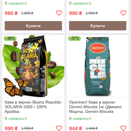
В наявності
В наявності
990
990
₴
₴
1 690 ₴
1 590 ₴
Купити
Купити
–38%
–37%
Кава в зернах Beans Republic
Оригінал! Кава в зернах
SOLARIA 1000 г 100%
Gemini Miscela 1кг (Джеміні
Арабіка
Міцела, Gemini Miscela
Espresso), 60% арабіка/40%
В наявності
В наявності
робуста
990
844
₴
₴
1 590 ₴
1 344 ₴