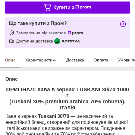
Купити з
Що таке купити з Пром?
Замовлення під захистом
Доступна доставка
Опис
Характеристики
Доставка
Оплата
Умови п
Опис
ОРИГІНАЛ! Кава в зернах TUSKANI 30/70 1000
г
(Tuskani 30% premium arabica 70% robusta),
Італія
Кава в зернах
Tuskani
30/70
— це насичений та
енергійний бленд, створений для поціновувачів міцної
італійської кави з вираженим характером. Поєднання
30% добірної арабіки та 70% робусти забезпечує