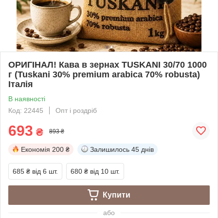
ОРИГІНАЛ! Кава в зернах TUSKANI 30/70 1000
г (Tuskani 30% premium arabica 70% robusta)
Італія
В наявності
Код: 22445
Опт і роздріб
693
₴
893 ₴
Економія
200 ₴
Залишилось
45 днів
685 ₴
від 6 шт.
680 ₴
від 10 шт.
Купити
або