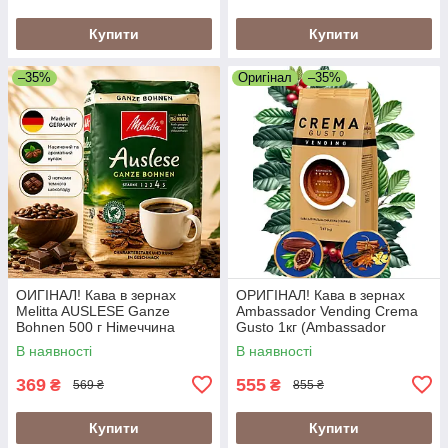
Купити
Купити
–35%
Оригінал
–35%
ОИГІНАЛ! Кава в зернах
ОРИГІНАЛ! Кава в зернах
Melitta AUSLESE Ganze
Ambassador Vending Crema
Bohnen 500 г Німеччина
Gusto 1кг (Ambassador
Crema Gusto Vending)
В наявності
В наявності
369
555
₴
₴
569 ₴
855 ₴
Купити
Купити