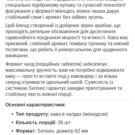
спеціально підібраному купажу та сучасній технології
фасування у форматі монодоз, кожна чашка дарує
стабільний смак і аромат без зайвих зусиль.
Цей бленд створений із добірних зерен арабіки, що
проходять ретельне обсмаження для досягнення
гармонійного поєднання міцності та м’якості. Кава має
приємний, глибокий аромат, помірну гірчинку та ніжний
післясмак, що робить її універсальною для щоденного
вживання.
Формат чалд (порційних таблеток) забезпечує
максимальну зручність: вам не потрібно відмірювати
каву — просто вставте под у кавоварку, і за кілька
секунд отримаєте ідеальний напій. Сумісність із
системою Senseo гарантує швидке приготування та
стабільну якість кожної порції.
Основні характеристики:
Тип продукту:
кава в чалдах (монодози)
Кількість порцій:
36 шт
Формат:
Senseo, діаметр 62 мм