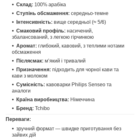
Склад:
100% арабіка
Ступінь обсмаження:
середньо-темне
Інтенсивність:
вище середньої (≈ 5/6)
Смаковий профіль:
насичений,
збалансований, з легкою гірчинкою
Аромат:
глибокий, кавовий, з теплими нотами
обсмаження
Післясмак:
м’який і тривалий
Призначення:
підходить для чорної кави та
кави з молоком
Сумісність:
кавоварки Philips Senseo та
аналоги
Країна виробництва:
Німеччина
Бренд:
Tchibo
Переваги:
зручний формат — швидке приготування без
зайвих дій