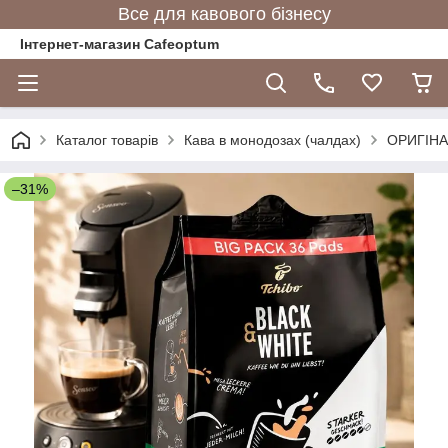
Все для кавового бізнесу
Інтернет-магазин Cafeoptum
Каталог товарів
Кава в монодозах (чалдах)
ОРИГІНАЛ
–31%