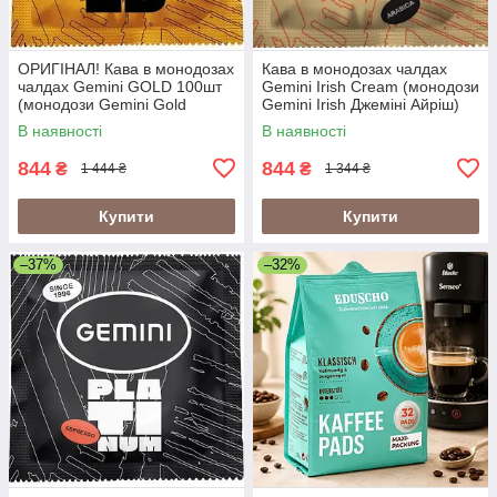
ОРИГІНАЛ! Кава в монодозах
Кава в монодозах чалдах
чалдах Gemini GOLD 100шт
Gemini Irish Cream (монодози
(монодози Gemini Gold
Gemini Irish Джеміні Айріш)
Джеміні Голд, Gemini
100шт, з ароматом
В наявності
В наявності
Espresso Gold)
ірландського віскі
844
844
₴
₴
1 444 ₴
1 344 ₴
Купити
Купити
–37%
–32%