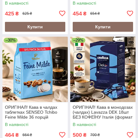
(Сенсео монодози 62 мм
порцій Сенсео монодози
В наявності
В наявності
насичена кава)
крема 62 мм м'яка кава
425
454
₴
₴
625 ₴
654 ₴
Купити
Купити
–30%
–29%
ОРИГІНАЛ! Кава в чалдах
ОРИГІНАЛ! Кава в монодозах
таблетках SENSEO Tchibo
(чалдах) Lavazza DEK 18шт
Feine Milde 36 порцій
БЕЗ КОФЕЇНУ Італія (формат
(Сенсео монодози крема 62
ESE 44 мм)
В наявності
В наявності
мм м'яка кава)
464
500
₴
₴
664 ₴
700 ₴