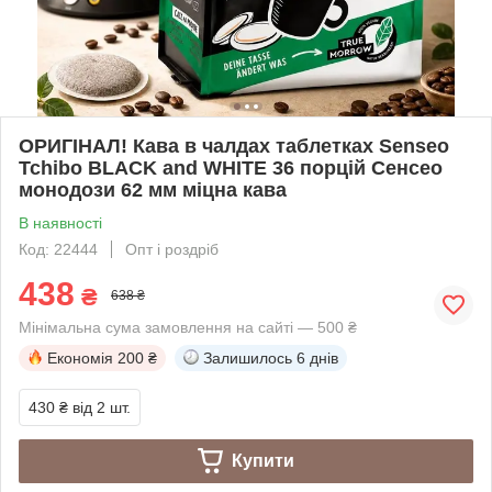
ОРИГІНАЛ! Кава в чалдах таблетках Senseo
Tchibo BLACK and WHITE 36 порцій Сенсео
монодози 62 мм міцна кава
В наявності
Код: 22444
Опт і роздріб
438
₴
638 ₴
Мінімальна сума замовлення на сайті — 500 ₴
Економія
200 ₴
Залишилось
6 днів
430 ₴
від 2 шт.
Купити