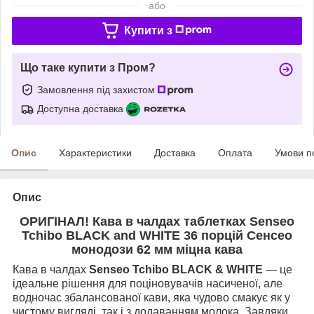
або
Купити з
Що таке купити з Пром?
Замовлення під захистом
Доступна доставка
Опис
Характеристики
Доставка
Оплата
Умови п
Опис
ОРИГІНАЛ! Кава в чалдах таблетках Senseo
Tchibo BLACK and WHITE 36 порцій Сенсео
монодози 62 мм міцна кава
Кава в чалдах
Senseo Tchibo BLACK & WHITE
— це
ідеальне рішення для поціновувачів насиченої, але
водночас збалансованої кави, яка чудово смакує як у
чистому вигляді, так і з додаванням молока. Завдяки