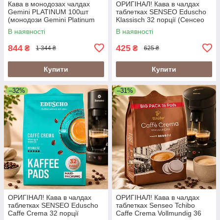
Кава в монодозах чалдах
ОРИГІНАЛ! Кава в чалдах
Gemini PLATINUM 100шт
таблетках SENSEO Eduscho
(монодози Gemini Platinum
Klassisch 32 порції (Сенсео
Джеміні Платінум, Gemini
монодози 62 мм
В наявності
В наявності
Espresso Platinum)
збалансована кава)
844
425
₴
₴
1 344 ₴
625 ₴
Купити
Купити
–32%
–31%
ОРИГІНАЛ! Кава в чалдах
ОРИГІНАЛ! Кава в чалдах
таблетках SENSEO Eduscho
таблетках Senseo Tchibo
Caffe Crema 32 порції
Caffe Crema Vollmundig 36