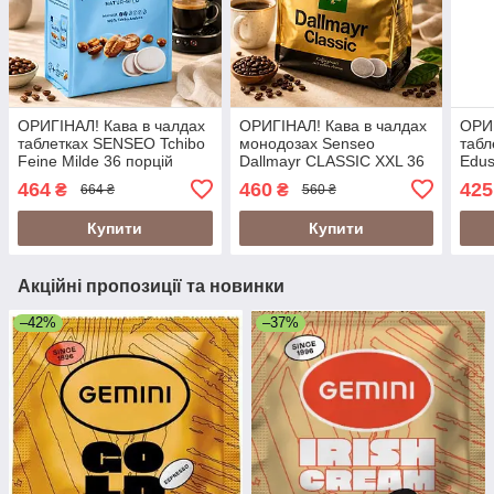
ОРИГІНАЛ! Кава в чалдах
ОРИГІНАЛ! Кава в чалдах
ОРИГ
таблетках SENSEO Tchibo
монодозах Senseo
таб
Feine Milde 36 порцій
Dallmayr CLASSIC XXL 36
Edus
(Сенсео монодози крема
шт (Philips Senseo 62 мм)
порц
464
460
425
₴
₴
664 ₴
560 ₴
62 мм м'яка кава)
насичений та смачний
62 м
купаж
Купити
Купити
Акційні пропозиції та новинки
–42%
–37%