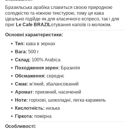
Бразильська арабіка славиться своєю природною
солодкістю та ніжною текстурою, тому ця кава
ідеально підійде як для класичного еспресо, так і для
приг
Le Cafe BRAZIL
отування напоїв із молоком.
Основні характеристики:
Тип:
кава в зернах
Вага:
500 г
Склад:
100% Arabica
Походження зерен:
Бразилія
Обсмаження:
середнє
Смак:
м’який, збалансований
Аромат:
приємний, насичений
Ноти:
горіхові, шоколадні, легка карамель
Кислотність:
низька
Гіркота:
помірна
Особливості: