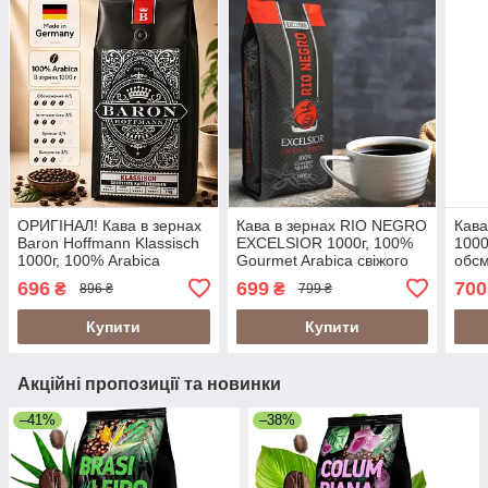
ОРИГІНАЛ! Кава в зернах
Кава в зернах RIO NEGRO
Кава
Baron Hoffmann Klassisch
EXCELSIOR 1000г, 100%
1000
1000г, 100% Arabica
Gourmet Arabica свіжого
обсм
Німеччина
обсмажування
Espr
696
699
700
₴
₴
896 ₴
799 ₴
Купити
Купити
Акційні пропозиції та новинки
–41%
–38%