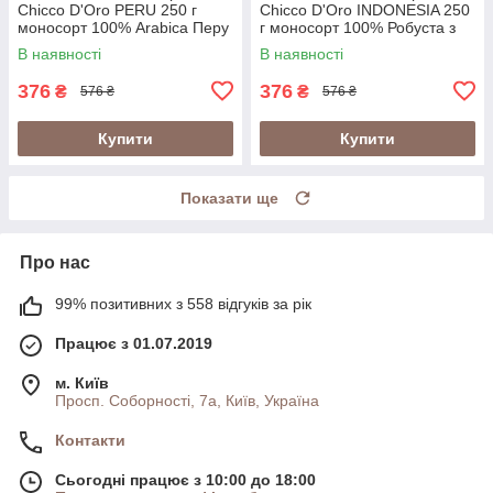
Chicco D'Oro PERU 250 г
Chicco D'Oro INDONESIA 250
моносорт 100% Arabica Перу
г моносорт 100% Робуста з
у металевій банці
вулканічних ґрунтів Індонезії
В наявності
В наявності
(Швейцарія)
у банці (Швейцарія)
376
376
₴
₴
576 ₴
576 ₴
Купити
Купити
Показати ще
Про нас
99% позитивних з 558 відгуків за рік
Працює з 01.07.2019
м. Київ
Просп. Соборності, 7а, Київ, Україна
Контакти
Сьогодні працює з 10:00 до 18:00