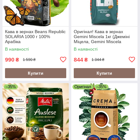
Кава в зернах Beans Republic
Оригінал! Кава в зернах
SOLARIA 1000 г 100%
Gemini Miscela 1кг (Джеміні
Арабіка
Міцела, Gemini Miscela
Espresso), 60% арабіка/40%
В наявності
В наявності
робуста
990
844
₴
₴
1 590 ₴
1 344 ₴
Купити
Купити
–35%
Оригінал
–35%