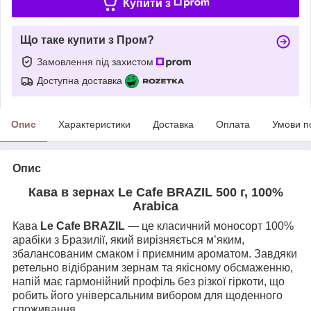
Купити з
Що таке купити з Пром?
Замовлення під захистом
Доступна доставка
Опис
Характеристики
Доставка
Оплата
Умови п
Опис
Кава в зернах Le Cafe BRAZIL 500 г, 100%
Arabica
Кава
Le Cafe BRAZIL
— це класичний моносорт 100%
арабіки з Бразилії, який вирізняється м’яким,
збалансованим смаком і приємним ароматом. Завдяки
ретельно відібраним зернам та якісному обсмаженню,
напій має гармонійний профіль без різкої гіркоти, що
робить його універсальним вибором для щоденного
споживання.