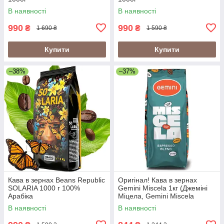
В наявності
В наявності
990
990
₴
₴
1 690 ₴
1 590 ₴
Купити
Купити
–38%
–37%
Кава в зернах Beans Republic
Оригінал! Кава в зернах
SOLARIA 1000 г 100%
Gemini Miscela 1кг (Джеміні
Арабіка
Міцела, Gemini Miscela
Espresso), 60% арабіка/40%
В наявності
В наявності
робуста