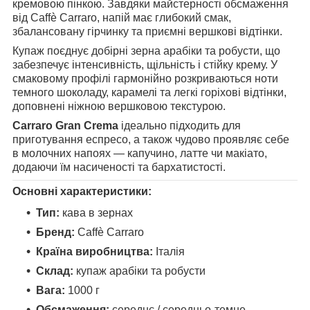
кремовою пінкою. Завдяки майстерності обсмаження
від
Caffè Carraro
, напій має глибокий смак,
збалансовану гірчинку та приємні вершкові відтінки.
Купаж поєднує добірні зерна арабіки та робусти, що
забезпечує інтенсивність, щільність і стійку крему. У
смаковому профілі гармонійно розкриваються ноти
темного шоколаду, карамелі та легкі горіхові відтінки,
доповнені ніжною вершковою текстурою.
Carraro Gran Crema
ідеально підходить для
приготування еспресо, а також чудово проявляє себе
в молочних напоях — капучино, латте чи макіато,
додаючи їм насиченості та бархатистості.
Основні характеристики:
Тип:
кава в зернах
Бренд:
Caffè Carraro
Країна виробництва:
Італія
Склад:
купаж арабіки та робусти
Вага:
1000 г
Обсмаження:
середнє / середньо-темне