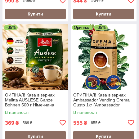
990
844
₴
₴
1 590 ₴
1 344 ₴
Купити
Купити
–35%
Оригінал
–35%
ОИГІНАЛ! Кава в зернах
ОРИГІНАЛ! Кава в зернах
Melitta AUSLESE Ganze
Ambassador Vending Crema
Bohnen 500 г Німеччина
Gusto 1кг (Ambassador
Crema Gusto Vending)
В наявності
В наявності
369
555
₴
₴
569 ₴
855 ₴
Купити
Купити