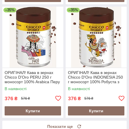
–35%
–35%
ОРИГІНАЛ! Кава в зернах
ОРИГІНАЛ! Кава в зернах
Chicco D'Oro PERU 250 г
Chicco D'Oro INDONESIA 250
моносорт 100% Arabica Перу
г моносорт 100% Робуста з
у металевій банці
вулканічних ґрунтів Індонезії
В наявності
В наявності
(Швейцарія)
у банці (Швейцарія)
376
376
₴
₴
576 ₴
576 ₴
Купити
Купити
Показати ще