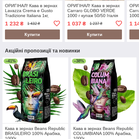
ОРИГІНАЛ! Кава в зернах
ОРИГІНАЛ! Кава в зернах
ОРИГ
Lavazza Crema e Gusto
Carraro GLOBO VERDE
Car
Tradizione Italiana 1кг,
1000 г купаж 50/50 Італія
1000
купаж 70/30 Італія
шовк
1 232
1 037
1 1
₴
₴
1 432 ₴
1 237 ₴
Італ
Купити
Купити
Акційні пропозиції та новинки
–41%
–38%
Кава в зернах Beans Republic
Кава в зернах Beans Republic
BRASILEIRO 100% Арабіка,
COLUMBIANA 100% Арабіка,
1000г
1000г