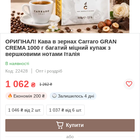
ОРИГІНАЛ! Кава в зернах Carraro GRAN
CREMA 1000 г багатий міцний купаж з
вершковими нотами Італія
В наявності
Код: 22428
Опт і роздріб
1 062
₴
1 262 ₴
Економія
200 ₴
Залишилось
4 дні
1 046 ₴
від 2 шт.
1 037 ₴
від 6 шт.
Купити
або