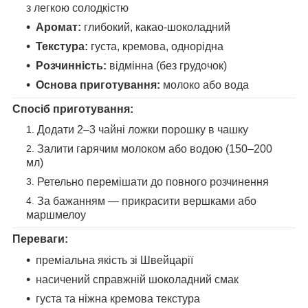
з легкою солодкістю
Аромат:
глибокий, какао-шоколадний
Текстура:
густа, кремова, однорідна
Розчинність:
відмінна (без грудочок)
Основа приготування:
молоко або вода
Спосіб приготування:
Додати 2–3 чайні ложки порошку в чашку
Залити гарячим молоком або водою (150–200
мл)
Ретельно перемішати до повного розчинення
За бажанням — прикрасити вершками або
маршмелоу
Переваги:
преміальна якість зі Швейцарії
насичений справжній шоколадний смак
густа та ніжна кремова текстура