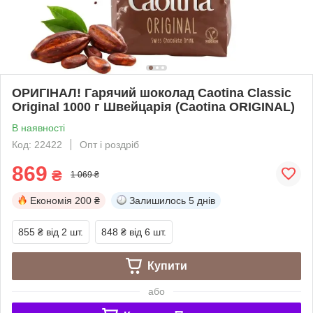
ОРИГІНАЛ! Гарячий шоколад Caotina Classic
Original 1000 г Швейцарія (Caotina ORIGINAL)
В наявності
Код: 22422
Опт і роздріб
869
₴
1 069 ₴
Економія
200 ₴
Залишилось
5 днів
855 ₴
від 2 шт.
848 ₴
від 6 шт.
Купити
або