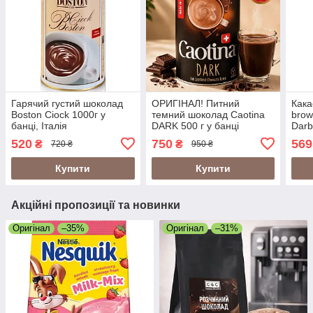
Гарячий густий шоколад
ОРИГІНАЛ! Питний
Кака
Boston Ciock 1000г у
темний шоколад Caotina
brow
банці, Італія
DARK 500 г у банці
Darb
(найсмачніший густий
Швейцарія
шоко
520
750
569
₴
₴
720 ₴
950 ₴
шоколад Бостон), 40
порцій
Купити
Купити
Акційні пропозиції та новинки
Оригінал
–35%
Оригінал
–31%