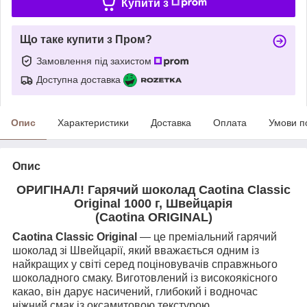
Купити з
Що таке купити з Пром?
Замовлення під захистом
Доступна доставка
Опис
Характеристики
Доставка
Оплата
Умови п
Опис
ОРИГІНАЛ! Гарячий шоколад Caotina Classic
Original 1000 г, Швейцарія
(Caotina ORIGINAL)
Caotina Classic Original
— це преміальний гарячий
шоколад зі Швейцарії, який вважається одним із
найкращих у світі серед поціновувачів справжнього
шоколадного смаку. Виготовлений із високоякісного
какао, він дарує насичений, глибокий і водночас
ніжний смак із оксамитовою текстурою.