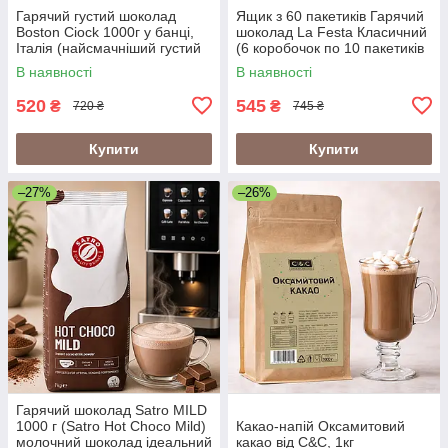
Гарячий густий шоколад
Ящик з 60 пакетиків Гарячий
Boston Ciock 1000г у банці,
шоколад La Festa Класичний
Італія (найсмачніший густий
(6 коробочок по 10 пакетиків
шоколад Бостон), 40 порцій
× 22г (шоколад lafesta)
В наявності
В наявності
520
545
₴
₴
720 ₴
745 ₴
Купити
Купити
–27%
–26%
Гарячий шоколад Satro MILD
1000 г (Satro Hot Choco Mild)
Какао-напій Оксамитовий
молочний шоколад ідеальний
какао від C&C, 1кг