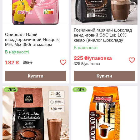
Розчинний гарячий шоколад
Оригінал! Напій
вендінговий C&C 1кг, 16%
швидкорозчинний Nesquik
какао (аналог шоколаду
Milk-Mix 350г зі смаком
Ristora, Nesquik) для
В наявності
полуниці (Nesquik
кавомашин, кав'ярні та дому
В наявності
Strawberry), Nestle
225
₴/упаковка
182
₴
282 ₴
325 ₴/упаковка
Купити
Купити
–29%
–28%