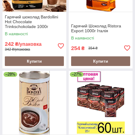
Гарячий шоколад Bardollini
Hot Chocolate
Гарячий Шоколад Ristora
Trinkschokolade 1000г
Export 1000г Італія
В наявності
В наявності
242
₴/упаковка
254
₴
354 ₴
342 ₴/упаковка
Купити
Купити
–28%
–27%