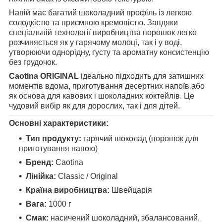
Напій має багатий шоколадний профіль із легкою
солодкістю та приємною кремовістю. Завдяки
спеціальній технології виробництва порошок легко
розчиняється як у гарячому молоці, так і у воді,
утворюючи однорідну, густу та ароматну консистенцію
без грудочок.
Caotina ORIGINAL
ідеально підходить для затишних
моментів вдома, приготування десертних напоїв або
як основа для кавових і шоколадних коктейлів. Це
чудовий вибір як для дорослих, так і для дітей.
Основні характеристики:
Тип продукту:
гарячий шоколад (порошок для
приготування напою)
Бренд:
Caotina
Лінійка:
Classic / Original
Країна виробництва:
Швейцарія
Вага:
1000 г
Смак:
насичений шоколадний, збалансований,