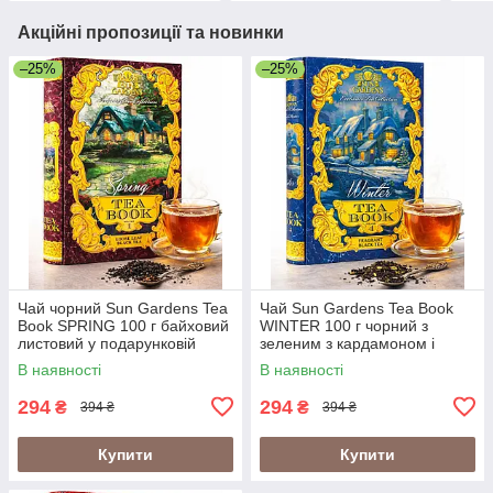
Акційні пропозиції та новинки
–25%
–25%
Чай чорний Sun Gardens Tea
Чай Sun Gardens Tea Book
Book SPRING 100 г байховий
WINTER 100 г чорний з
листовий у подарунковій
зеленим з кардамоном і
упаковці-книзі (Sun Gardens
бергамотом в упаковці-книзі
В наявності
В наявності
Spring ТОМ 1)
(Sun Gardens Winter ТОМ 4)
294
294
₴
₴
394 ₴
394 ₴
Купити
Купити