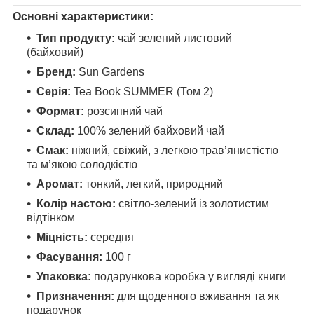
Основні характеристики:
Тип продукту:
чай зелений листовий
(байховий)
Бренд:
Sun Gardens
Серія:
Tea Book SUMMER (Том 2)
Формат:
розсипний чай
Склад:
100% зелений байховий чай
Смак:
ніжний, свіжий, з легкою трав’янистістю
та м’якою солодкістю
Аромат:
тонкий, легкий, природний
Колір настою:
світло-зелений із золотистим
відтінком
Міцність:
середня
Фасування:
100 г
Упаковка:
подарункова коробка у вигляді книги
Призначення:
для щоденного вживання та як
подарунок