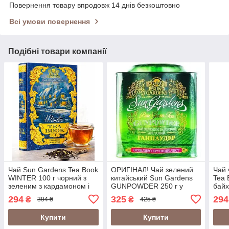
Повернення товару впродовж 14 днів безкоштовно
Всі умови повернення
Подібні товари компанії
Чай Sun Gardens Tea Book
ОРИГІНАЛ! Чай зелений
Чай 
WINTER 100 г чорний з
китайський Sun Gardens
Tea 
зеленим з кардамоном і
GUNPOWDER 250 г у
байх
бергамотом в упаковці-
подарунковій банці
пода
294
325
294
₴
₴
394 ₴
425 ₴
книзі (Sun Gardens Winter
крупнолистовий (Сан
книз
ТОМ 4)
Гарденс Ганпаудер)
ТОМ
Купити
Купити