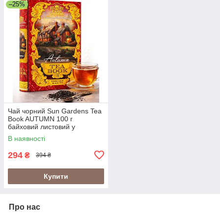
–25%
Чай чорний Sun Gardens Tea
Book AUTUMN 100 г
байховий листовий у
подарунковій упаковці-книзі
В наявності
(Sun Gardens Autumn ТОМ 3)
294
₴
394 ₴
Купити
Про нас