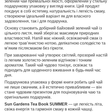
зелений чай преміальної якості, оформлений у стильну
подарункову упаковку у вигляді книги. Цей продукт
поєднує в собі естетику, натуральність і легкість смаку,
створюючи ідеальний варіант як для власного
задоволення, так і для подарунка.
Основу становить добірний байховий зелений чай із
цільного листя, який зберігає максимум природних
властивостей. Напій має ніжний, освіжаючий смак із
легкою трав’янистою нотою, делікатною солодкістю та
м’яким післясмаком без гіркоти.
При заварюванні чай утворює світлий, прозорий настій
із легким золотисто-зеленим відтінком і тонким
ароматом. Такий чай чудово тонізує, освіжає та
підходить для щоденного вживання в будь-який час
дня.
Подарункова упаковка у формі книги робить цей чай
не лише смачним, а й естетично привабливим — він
стане чудовим презентом для поціновувачів чаю та
оригінальних подарунків.
Sun Gardens Tea Book SUMMER
— це легкість літа,
свіжа енергія та гармонія смаку в кожній чашці.