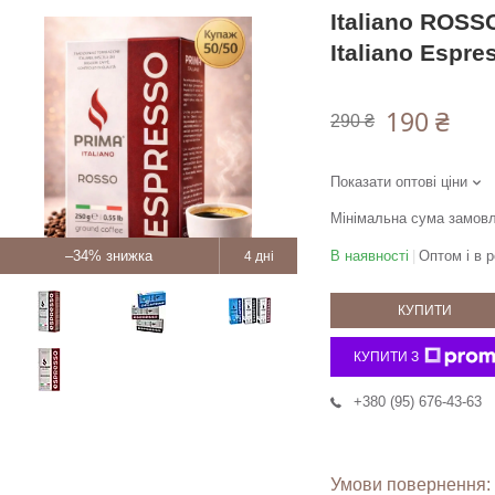
Italiano ROSSO
Italiano Espre
190 ₴
290 ₴
Показати оптові ціни
Мінімальна сума замовл
–34%
В наявності
Оптом і в р
4 дні
КУПИТИ
КУПИТИ З
+380 (95) 676-43-63