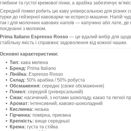
глибини та густої кремової пінки, а арабіка забезпечує м’якіс
Середній помел робить цю каву універсальною для різних с
турки до гейзерної кавоварки чи еспресо-машини. Напій чуд
так і для молочних кавових напоїв — капучино або лате, де в
поєднанні з молоком.
Prima Italiano Espresso Rosso
— це вдалий вибір для щоде
стабільну якість і справжнє задоволення від кожної чашки.
Основні характеристики:
Тип:
кава мелена
Бренд:
Prima Italiano
Лінійка:
Espresso Rosso
Склад:
50% арабіка / 50% робуста
Обсмаження:
середнє (свіже обсмаження)
Помел:
середній (універсальний)
Смак:
насичений, з нотами шоколаду, какао та легкої п
Аромат:
інтенсивний, кавово-шоколадний
Кислинка:
низька
Гірчинка:
помірна, приємна
Крепкість:
вище середньої
Крема:
густа та стійка