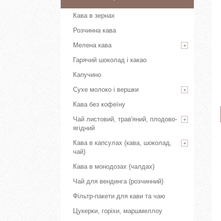
Кава в зернах
Розчинна кава
Мелена кава
Гарячий шоколад і какао
Капучино
Сухе молоко і вершки
Кава без кофеїну
Чай листовий, трав'яний, плодово-
ягідний
Кава в капсулах (кава, шоколад,
чай)
Кава в монодозах (чалдах)
Чай для вендинга (розчинний)
Фільтр-пакети для кави та чаю
Цукерки, горіхи, маршмеллоу