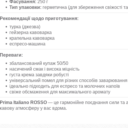
Фасування:
250 г
Тип упаковки:
герметична (для збереження свіжості та
Рекомендації щодо приготування:
турка (джезва)
гейзерна кавоварка
крапельна кавоварка
еспресо-машина
Переваги:
збалансований купаж 50/50
насичений смак і висока міцність
густа крема завдяки робусті
універсальний помел для різних способів заварювання
ідеально підходить для еспресо та молочних напоїв
свіже обсмаження для максимального аромату
Prima Italiano ROSSO
— це гармонійне поєднання сили та а
кавову атмосферу у вас вдома.