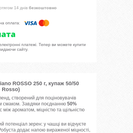
отягом 14 днів
безкоштовно
 електронні платежі. Тепер ви можете купити
кидаючи сайту.
ano ROSSO 250 г, купаж 50/50
o Rosso)
ленд, створений для поціновувачів
им смаком. Завдяки поєднанню
50%
с між ароматом, міцністю та щільністю
 потенціал зерен: у чашці ви відчуєте
 Робуста додає напою вираженої міцності,