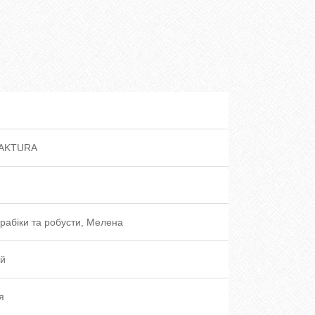
AKTURA
рабіки та робусти, Мелена
й
я