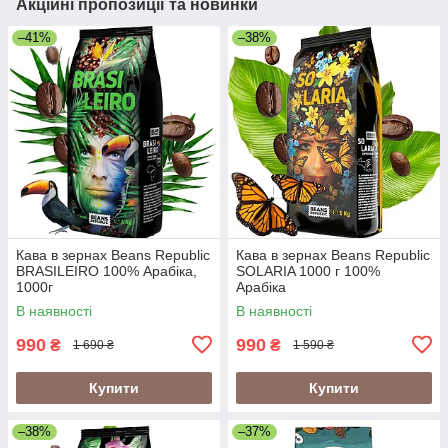
Акційні пропозиції та новинки
–41%
–38%
Кава в зернах Beans Republic
Кава в зернах Beans Republic
BRASILEIRO 100% Арабіка,
SOLARIA 1000 г 100%
1000г
Арабіка
В наявності
В наявності
990
990
₴
₴
1 690 ₴
1 590 ₴
Купити
Купити
–38%
–37%