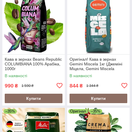
Кава в зернах Beans Republic
Оригінал! Кава в зернах
COLUMBIANA 100% Арабіка,
Gemini Miscela 1кг (Джеміні
1000г
Міцела, Gemini Miscela
Espresso), 60% арабіка/40%
В наявності
В наявності
робуста
990
844
₴
₴
1 590 ₴
1 344 ₴
Купити
Купити
–35%
Оригінал
–35%