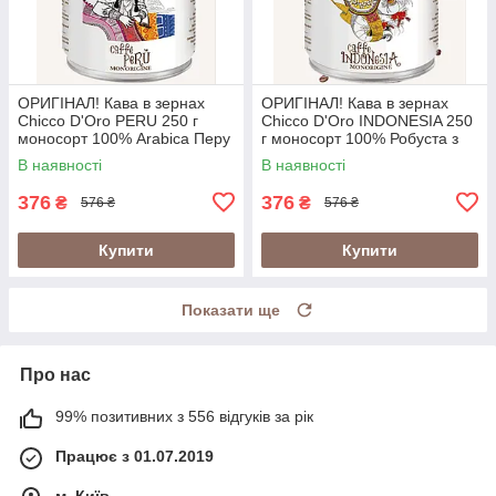
ОРИГІНАЛ! Кава в зернах
ОРИГІНАЛ! Кава в зернах
Chicco D'Oro PERU 250 г
Chicco D'Oro INDONESIA 250
моносорт 100% Arabica Перу
г моносорт 100% Робуста з
у металевій банці
вулканічних ґрунтів Індонезії
В наявності
В наявності
(Швейцарія)
у банці (Швейцарія)
376
376
₴
₴
576 ₴
576 ₴
Купити
Купити
Показати ще
Про нас
99% позитивних з 556 відгуків за рік
Працює з 01.07.2019
м. Київ