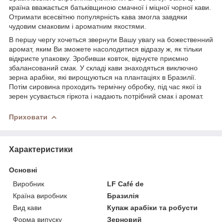
країна вважається батьківщиною смачної і міцної чорної кави.
Отримати всесвітню популярність кава змогла завдяки
чудовим смаковим і ароматним якостями.
В першу чергу хочеться звернути Вашу увагу на божественний
аромат, яким Ви зможете насолодитися відразу ж, як тільки
відкриєте упаковку. Зробивши ковток, відчуєте приємно
збалансований смак. У складі кави знаходяться виключно
зерна арабіки, які вирощуються на плантаціях в Бразилії.
Потім сировина проходить термічну обробку, під час якої із
зерен усувається гіркота і надають потрібний смак і аромат.
Приховати
Характеристики
Основні
Виробник
LF Café de
Країна виробник
Бразилія
Вид кави
Купаж арабіки та робусти
Форма випуску
Зерновий