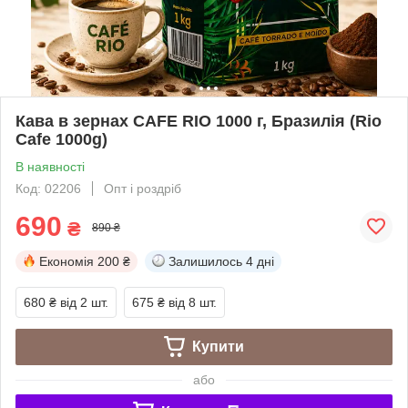
Кава в зернах CAFE RIO 1000 г, Бразилія (Rio
Cafe 1000g)
В наявності
Код: 02206
Опт і роздріб
690
₴
890 ₴
Економія
200 ₴
Залишилось
4 дні
680 ₴
від 2 шт.
675 ₴
від 8 шт.
Купити
або