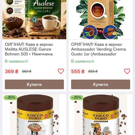
ОИГІНАЛ! Кава в зернах
ОРИГІНАЛ! Кава в зернах
Melitta AUSLESE Ganze
Ambassador Vending Crema
Bohnen 500 г Німеччина
Gusto 1кг (Ambassador
Crema Gusto Vending)
В наявності
В наявності
369
555
₴
₴
569 ₴
855 ₴
Купити
Купити
–35%
–35%