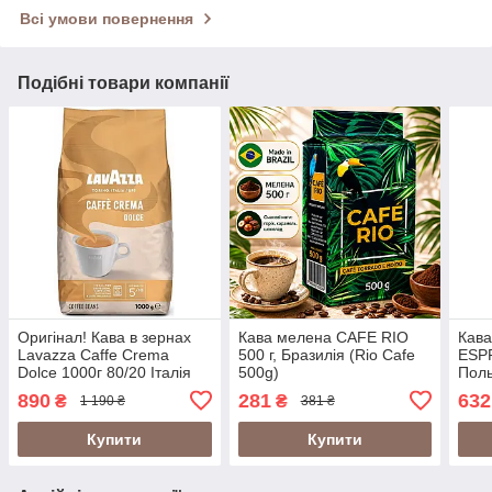
Всі умови повернення
Подібні товари компанії
Оригінал! Кава в зернах
Кава мелена CAFE RIO
Кава
Lavazza Caffe Crema
500 г, Бразилія (Rio Cafe
ESP
Dolce 1000г 80/20 Італія
500g)
Поль
аром
890
281
632
₴
₴
1 190 ₴
381 ₴
Купити
Купити