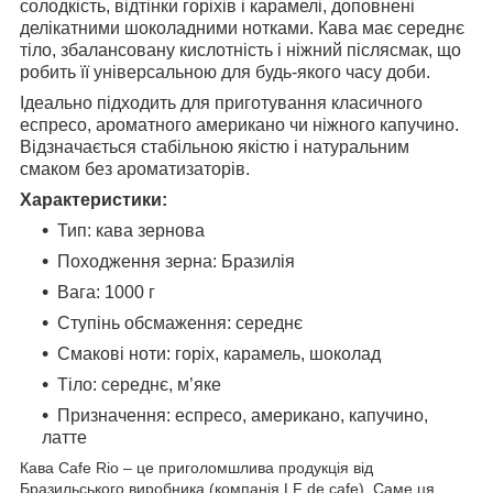
солодкість, відтінки горіхів і карамелі, доповнені
делікатними шоколадними нотками. Кава має середнє
тіло, збалансовану кислотність і ніжний післясмак, що
робить її універсальною для будь-якого часу доби.
Ідеально підходить для приготування класичного
еспресо, ароматного американо чи ніжного капучино.
Відзначається стабільною якістю і натуральним
смаком без ароматизаторів.
Характеристики:
Тип: кава зернова
Походження зерна: Бразилія
Вага: 1000 г
Ступінь обсмаження: середнє
Смакові ноти: горіх, карамель, шоколад
Тіло: середнє, м’яке
Призначення: еспресо, американо, капучино,
латте
Кава Cafe Rio – це приголомшлива продукція від
Бразильського виробника (компанія LF de cafe). Саме ця