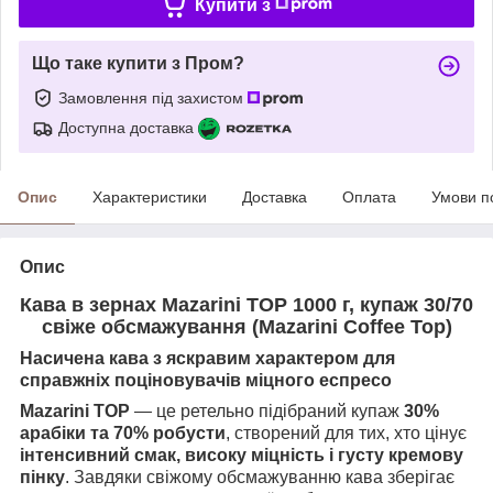
Купити з
Що таке купити з Пром?
Замовлення під захистом
Доступна доставка
Опис
Характеристики
Доставка
Оплата
Умови п
Опис
Кава в зернах Mazarini TOP 1000 г, купаж 30/70
свіже обсмажування (Mazarini Coffee Top)
Насичена кава з яскравим характером для
справжніх поціновувачів міцного еспресо
Mazarini TOP
— це ретельно підібраний купаж
30%
арабіки та 70% робусти
, створений для тих, хто цінує
інтенсивний смак, високу міцність і густу кремову
пінку
. Завдяки свіжому обсмажуванню кава зберігає