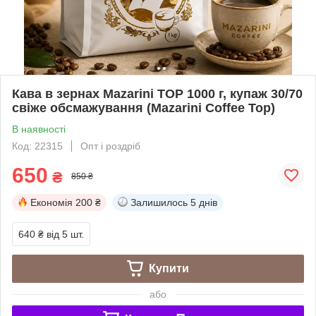
Кава в зернах Mazarini TOP 1000 г, купаж 30/70
свіже обсмажування (Mazarini Coffee Top)
В наявності
Код: 22315
Опт і роздріб
650
₴
850 ₴
Економія
200 ₴
Залишилось
5 днів
640 ₴
від 5 шт.
Купити
або