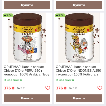
Купити
Купити
–35%
–35%
ОРИГІНАЛ! Кава в зернах
ОРИГІНАЛ! Кава в зернах
Chicco D'Oro PERU 250 г
Chicco D'Oro INDONESIA 250
моносорт 100% Arabica Перу
г моносорт 100% Робуста з
у металевій банці
вулканічних ґрунтів Індонезії
В наявності
В наявності
(Швейцарія)
у банці (Швейцарія)
376
376
₴
₴
576 ₴
576 ₴
Купити
Купити