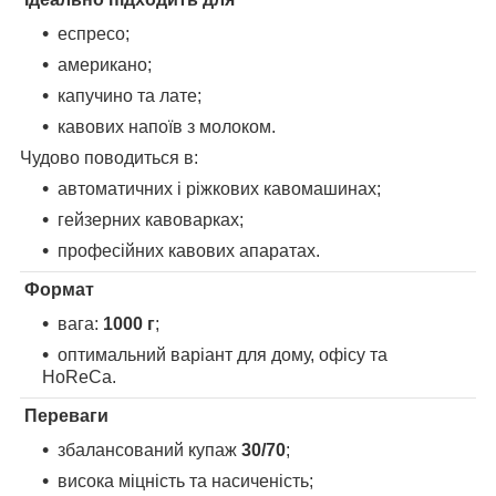
еспресо;
американо;
капучино та лате;
кавових напоїв з молоком.
Чудово поводиться в:
автоматичних і ріжкових кавомашинах;
гейзерних кавоварках;
професійних кавових апаратах.
Формат
вага:
1000 г
;
оптимальний варіант для дому, офісу та
HoReCa.
Переваги
збалансований купаж
30/70
;
висока міцність та насиченість;