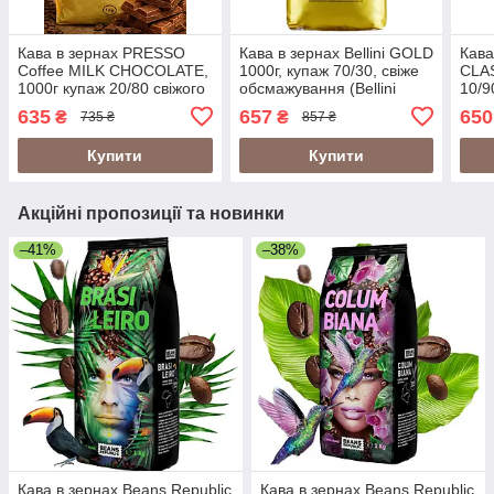
Кава в зернах PRESSO
Кава в зернах Bellini GOLD
Кава
Coffee MILK CHOCOLATE,
1000г, купаж 70/30, свіже
CLAS
1000г купаж 20/80 свіжого
обсмажування (Bellini
10/9
обсмажування з ароматом
Espresso Italiano Gold)
(Maz
635
657
650
₴
₴
735 ₴
857 ₴
молочного шоколаду
Купити
Купити
Акційні пропозиції та новинки
–41%
–38%
Кава в зернах Beans Republic
Кава в зернах Beans Republic