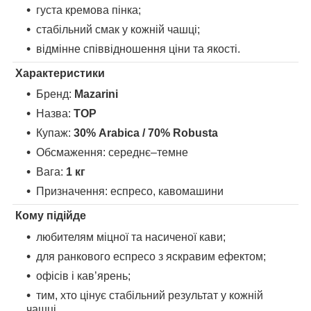
густа кремова пінка;
стабільний смак у кожній чашці;
відмінне співвідношення ціни та якості.
Характеристики
Бренд:
Mazarini
Назва:
TOP
Купаж:
30% Arabica / 70% Robusta
Обсмаження: середнє–темне
Вага:
1 кг
Призначення: еспресо, кавомашини
Кому підійде
любителям міцної та насиченої кави;
для ранкового еспресо з яскравим ефектом;
офісів і кав’ярень;
тим, хто цінує стабільний результат у кожній
чашці.