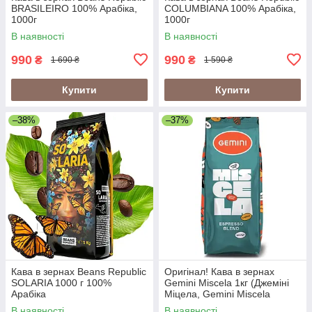
BRASILEIRO 100% Арабіка,
COLUMBIANA 100% Арабіка,
1000г
1000г
В наявності
В наявності
990
990
₴
₴
1 690 ₴
1 590 ₴
Купити
Купити
–38%
–37%
Кава в зернах Beans Republic
Оригінал! Кава в зернах
SOLARIA 1000 г 100%
Gemini Miscela 1кг (Джеміні
Арабіка
Міцела, Gemini Miscela
Espresso), 60% арабіка/40%
В наявності
В наявності