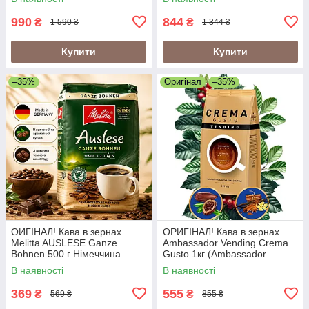
робуста
990
844
₴
₴
1 590 ₴
1 344 ₴
Купити
Купити
–35%
Оригінал
–35%
ОИГІНАЛ! Кава в зернах
ОРИГІНАЛ! Кава в зернах
Melitta AUSLESE Ganze
Ambassador Vending Crema
Bohnen 500 г Німеччина
Gusto 1кг (Ambassador
Crema Gusto Vending)
В наявності
В наявності
369
555
₴
₴
569 ₴
855 ₴