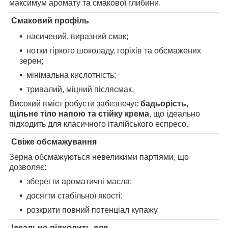
максимум аромату та смакової глибини.
Смаковий профіль
насичений, виразний смак;
нотки гіркого шоколаду, горіхів та обсмажених
зерен;
мінімальна кислотність;
тривалий, міцний післясмак.
Високий вміст робусти забезпечує
бадьорість,
щільне тіло напою та стійку крема
, що ідеально
підходить для класичного італійського еспресо.
Свіже обсмажування
Зерна обсмажуються невеликими партіями, що
дозволяє:
зберегти ароматичні масла;
досягти стабільної якості;
розкрити повний потенціал купажу.
Ідеально підходить для