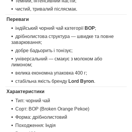
темний, інтенсивний настій;
чистий, тривалий післясмак.
Переваги
індійський чорний чай категорії
BOP
;
дрібнолистова структура — швидке та повне
заварювання;
добре бадьорить і тонізує;
універсальний — смакує з молоком або
лимоном;
велика економна упаковка 400 г;
стабільна якість бренду
Lord Byron
.
Характеристики
Тип: чорний чай
Сорт: BOP (Broken Orange Pekoe)
Форма: дрібнолистовий
Походження: Індія