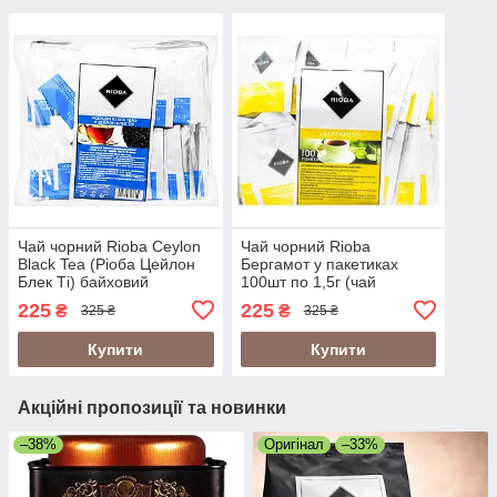
Чай чорний Rioba Ceylon
Чай чорний Rioba
Black Tea (Ріоба Цейлон
Бергамот у пакетиках
Блек Ті) байховий
100шт по 1,5г (чай
цейлонський
цейлонський чорний
225
225
₴
₴
325 ₴
325 ₴
дрібнолистовий в
байховий дрібнолистовий
пакетиках 100шт по 2г
з ароматом Берамота)
Купити
Купити
Акційні пропозиції та новинки
–38%
Оригінал
–33%