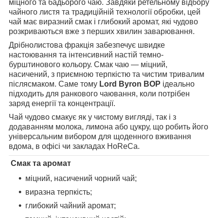
міцного та бадьорого чаю. Завдяки ретельному відбору
чайного листя та традиційній технології обробки, цей
чай має виразний смак і глибокий аромат, які чудово
розкриваються вже з перших хвилин заварювання.
Дрібнолистова фракція забезпечує швидке
настоювання та інтенсивний настій темно-
бурштинового кольору. Смак чаю — міцний,
насичений, з приємною терпкістю та чистим тривалим
післясмаком. Саме тому
Lord Byron BOP
ідеально
підходить для ранкового чаювання, коли потрібен
заряд енергії та концентрації.
Чай чудово смакує як у чистому вигляді, так і з
додаванням молока, лимона або цукру, що робить його
універсальним вибором для щоденного вживання
вдома, в офісі чи закладах HoReCa.
Смак та аромат
міцний, насичений чорний чай;
виразна терпкість;
глибокий чайний аромат;