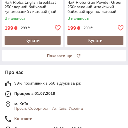
Чай Rioba English breakfast
Чай Rioba Gun Powder Green
250г чорний байховий
250г зелений китайський
купажований листовий (чай
байховий крупнолистовий
Rioba англійський сніданок
В наявності
В наявності
250г)
199
199
₴
₴
299 ₴
299 ₴
Купити
Купити
Показати ще
Про нас
99% позитивних з 558 відгуків за рік
Працює з 01.07.2019
м. Київ
Просп. Соборності, 7а, Київ, Україна
Контакти