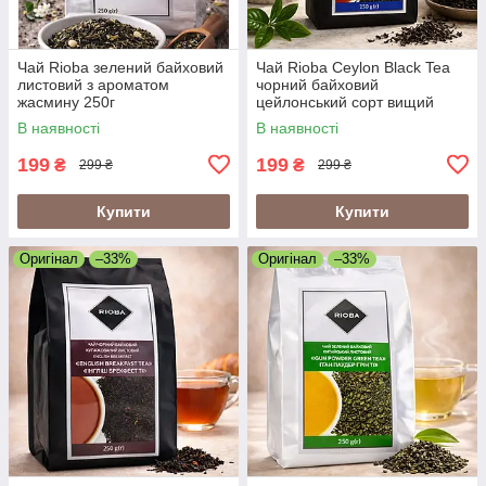
Чай Rioba зелений байховий
Чай Rioba Ceylon Black Tea
листовий з ароматом
чорний байховий
жасмину 250г
цейлонський сорт вищий
250г (чай чорний
В наявності
В наявності
цейлонський Rioba Ceylon)
199
199
₴
₴
299 ₴
299 ₴
Купити
Купити
Оригінал
–33%
Оригінал
–33%