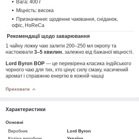
Вага: 400 г
Міцність: висока
Призначення: щоденне чаювання, сніданок,
офіс, HoReCa
Рекомендації щодо заварювання
1 чайну ложку чаю залити 200–250 мл окропу та
настоювати
3–5 хвилин
, залежно від бажаної міцності.
Lord Byron BOP
— це перевірена класика індійського
чорного чаю для тих, хто цінує силу смаку, насичений
аромат і справжню енергію в кожній чашці
Приховати
Характеристики
Основні
Виробник
Lord Byron
Країна виробник
Україна