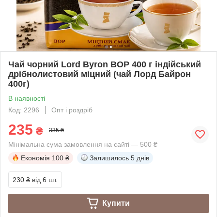
Чай чорний Lord Byron BOP 400 г індійський
дрібнолистовий міцний (чай Лорд Байрон
400г)
В наявності
Код: 2296
Опт і роздріб
235
₴
335 ₴
Мінімальна сума замовлення на сайті — 500 ₴
Економія
100 ₴
Залишилось
5 днів
230 ₴
від 6 шт.
Купити