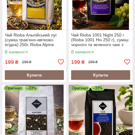
Чай Rioba Альпійський луг
Чай Rioba 1001 Night 250 г
(суміш трав'яно-квітково-
(Rioba 1001 Ніч 250 г), суміш
ягідна) 250г, Rioba Alpine
чорного та зеленого чаю з
Meadow Herbal Tea 250g
ароматом винограду
В наявності
В наявності
199
199
₴
₴
299 ₴
299 ₴
Купити
Купити
Оригінал
–33%
Оригінал
–33%