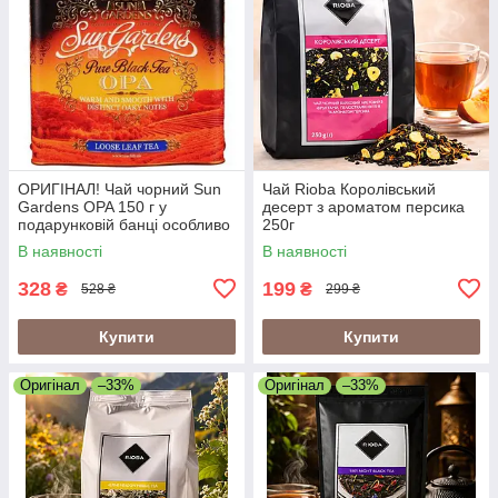
ОРИГІНАЛ! Чай чорний Sun
Чай Rioba Королівський
Gardens OPA 150 г у
десерт з ароматом персика
подарунковій банці особливо
250г
крупний лист
В наявності
В наявності
328
199
₴
₴
528 ₴
299 ₴
Купити
Купити
Оригінал
–33%
Оригінал
–33%