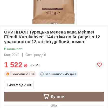
ОРИГІНАЛ! Турецька мелена кава Mehmet
Efendi Kurukahveci 144 стіки по 6г (ящик з 12
упаковок по 12 стіків) дрібний помел
В наявності
Код: 2242
Опт і роздріб
1 522
₴
1 722 ₴
Економія
200 ₴
Залишилось
45 днів
1 499 ₴
від 2 шт.
Купити
або