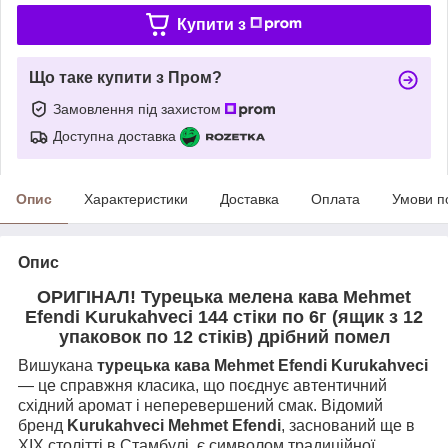
Купити з
Що таке купити з Пром?
Замовлення під захистом
Доступна доставка
Опис
Характеристики
Доставка
Оплата
Умови п
Опис
ОРИГІНАЛ! Турецька мелена кава Mehmet
Efendi Kurukahveci 144 стіки по 6г (ящик з 12
упаковок по 12 стіків) дрібний помел
Вишукана
турецька кава Mehmet Efendi Kurukahveci
— це справжня класика, що поєднує автентичний
східний аромат і неперевершений смак. Відомий
бренд
Kurukahveci Mehmet Efendi
, заснований ще в
XIX столітті в Стамбулі, є символом традиційної