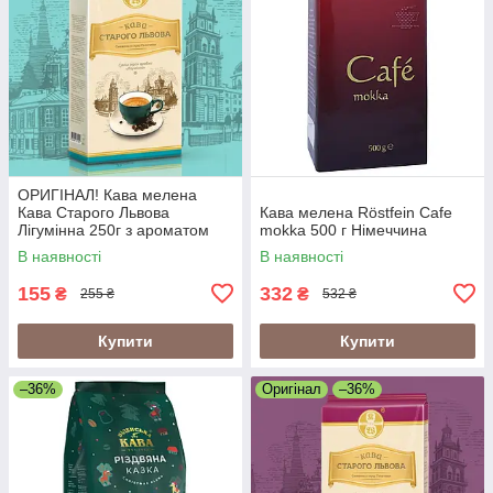
ОРИГІНАЛ! Кава мелена
Кава Старого Львова
Кава мелена Röstfein Cafe
Лігумінна 250г з ароматом
mokka 500 г Німеччина
ірландського віскі
В наявності
В наявності
155
332
₴
₴
255 ₴
532 ₴
Купити
Купити
–36%
Оригінал
–36%