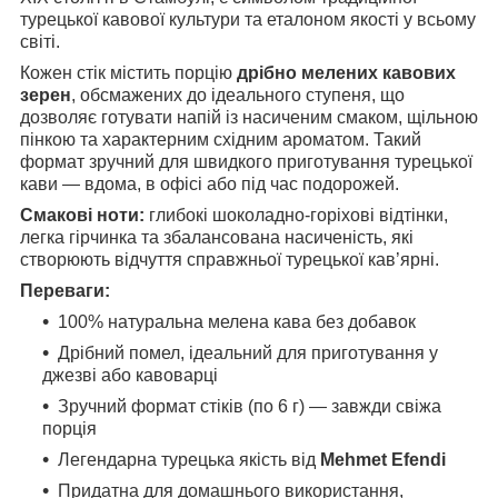
турецької кавової культури та еталоном якості у всьому
світі.
Кожен стік містить порцію
дрібно мелених кавових
зерен
, обсмажених до ідеального ступеня, що
дозволяє готувати напій із насиченим смаком, щільною
пінкою та характерним східним ароматом. Такий
формат зручний для швидкого приготування турецької
кави — вдома, в офісі або під час подорожей.
Смакові ноти:
глибокі шоколадно-горіхові відтінки,
легка гірчинка та збалансована насиченість, які
створюють відчуття справжньої турецької кав’ярні.
Переваги:
100% натуральна мелена кава без добавок
Дрібний помел, ідеальний для приготування у
джезві або кавоварці
Зручний формат стіків (по 6 г) — завжди свіжа
порція
Легендарна турецька якість від
Mehmet Efendi
Придатна для домашнього використання,