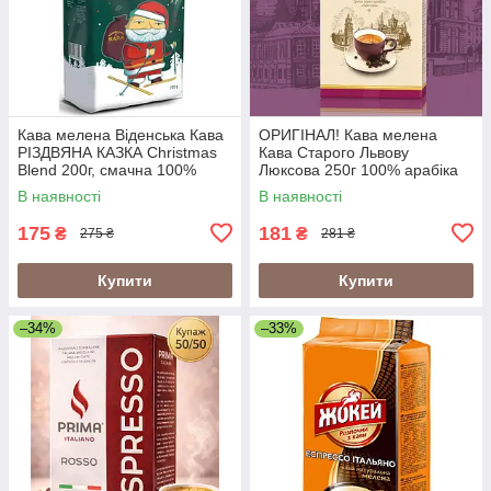
Кава мелена Віденська Кава
ОРИГІНАЛ! Кава мелена
РІЗДВЯНА КАЗКА Christmas
Кава Старого Львову
Blend 200г, смачна 100%
Люксова 250г 100% арабіка
арабіка
В наявності
В наявності
175
181
₴
₴
275 ₴
281 ₴
Купити
Купити
–34%
–33%