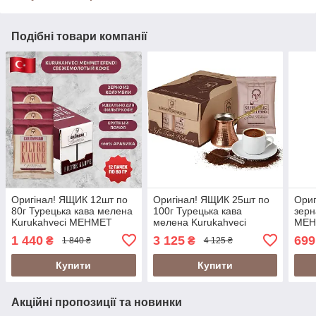
Подібні товари компанії
Оригінал! ЯЩИК 12шт по
Оригінал! ЯЩИК 25шт по
Ориг
80г Турецька кава мелена
100г Турецька кава
зерн
Kurukahveci MEHMET
мелена Kurukahveci
MEH
EFENDI COLOMBIAN
MEHMET EFENDI (2500г)
COL
1 440
3 125
699
₴
₴
1 840 ₴
4 125 ₴
(960г)
Купити
Купити
Акційні пропозиції та новинки