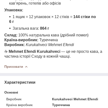
кав’ярень, готелів або офісів
Упаковка:
1 ящик = 12 упаковок × 12 стіків =
144 стіки по
6 г
Загальна вага:
864 г
Склад:
100% натуральна кава (дрібний помел)
Країна-виробник:
Туреччина
Виробник:
Kurukahveci Mehmet Efendi
☕
Mehmet Efendi Kurukahveci
— це не просто кава, а
частина історії Сходу в кожній чашці.
Приховати
Характеристики
Основні
Виробник
Кurukahveci Mehmet Efendi
Країна виробник
Туреччина