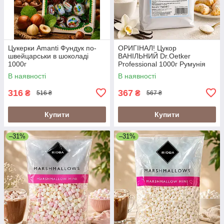
Цукерки Amanti Фундук по-
ОРИГІНАЛ! Цукор
швейцарськи в шоколаді
ВАНІЛЬНИЙ Dr.Oetker
1000г
Professional 1000г Румунія
В наявності
В наявності
316
367
₴
₴
516 ₴
567 ₴
Купити
Купити
–31%
–31%