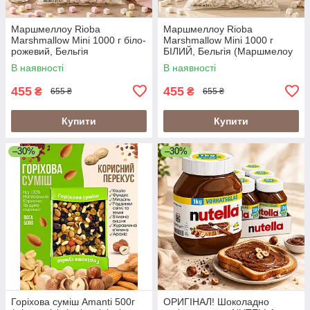
Маршмеллоу Rioba
Маршмеллоу Rioba
Marshmallow Mini 1000 г біло-
Marshmallow Mini 1000 г
рожевий, Бельгія
БІЛИЙ, Бельгія (Маршмелоу
(Маршмелоу Rioba 1кг)
Rioba 1кг)
В наявності
В наявності
455
455
₴
₴
655 ₴
655 ₴
Купити
Купити
–30%
–30%
Горіхова суміш Amanti 500г
ОРИГІНАЛ! Шоколадно