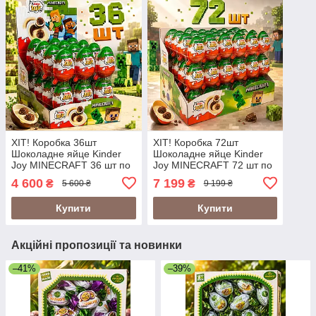
ХІТ! Коробка 36шт
ХІТ! Коробка 72шт
Шоколадне яйце Kinder
Шоколадне яйце Kinder
Joy MINECRAFT 36 шт по
Joy MINECRAFT 72 шт по
20г (Kinder Surprise Kinder
20г (Kinder Surprise Kinder
4 600
7 199
₴
₴
5 600 ₴
9 199 ₴
Joy Funko Pop Minecraft
Joy Funko Pop Minecraft
Купити
Купити
Акційні пропозиції та новинки
–41%
–39%