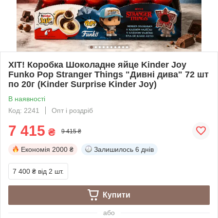
ХІТ! Коробка Шоколадне яйце Kinder Joy
Funko Pop Stranger Things "Дивні дива" 72 шт
по 20г (Kinder Surprise Kinder Joy)
В наявності
Код: 2241
Опт і роздріб
7 415
₴
9 415 ₴
Економія
2000 ₴
Залишилось
6 днів
7 400 ₴
від 2 шт.
Купити
або