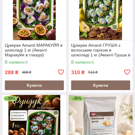
Цукерки Amanti МАРАКУЙЯ в
Цукерки Amanti ГРУША з
шоколаді 1 кг (Аманті
волоським горіхом в
Маракуйя в глазурі)
шоколаді 1 кг (Аманті Груша в
глазурі)
В наявності
В наявності
288
310
₴
₴
488 ₴
510 ₴
Купити
Купити
–39%
–35%