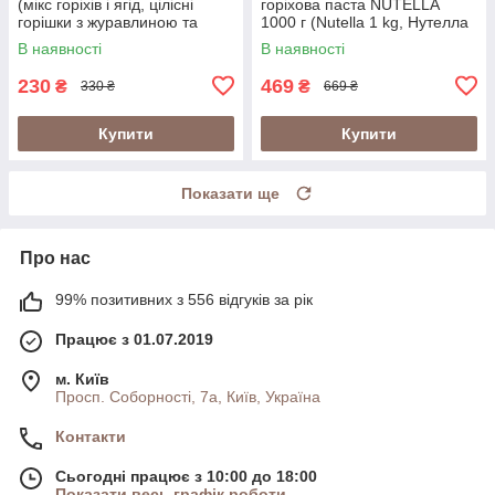
(мікс горіхів і ягід, цілісні
горіхова паста NUTELLA
горішки з журавлиною та
1000 г (Nutella 1 kg, Нутелла
королівським родзинками 500
1 кг)
В наявності
В наявності
г)
230
469
₴
₴
330 ₴
669 ₴
Купити
Купити
Показати ще
Про нас
99% позитивних з 556 відгуків за рік
Працює з 01.07.2019
м. Київ
Просп. Соборності, 7а, Київ, Україна
Контакти
Сьогодні працює з 10:00 до 18:00
Показати весь графік роботи