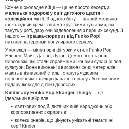
Кожне шоколадне яйце — це не просто десерт, а
маленька подорож у світ дитячого щастя і
колекційної магії
. З одного боку — ніжний молочно-
шоколадний крем із двома хрусткими кульками, які
тануть у роті, даруючи задоволення з перших секунд. З
іншого —
іграшка-сюрприз від Funko Pop!
,
натхненна героями популярного серіалу.
У колекції — мініатюрні фігурки у стилі Funko Pop:
Елевен, Майк, Дастін, Лукас, Демогоргон та інші
персонажі, які стали справжніми іконами сучасної поп-
культури. Вони виконані з високоякісних матеріалів,
мають впізнаваний стиль і стануть чудовим
поповненням колекції фанатів серіалу або відмінним
подарунком для дітей і дорослих.
Kinder Joy Funko Pop Stranger Things
— це
ідеальний вибір для:
святкових подій, дитячих днів народжень або
корпоративних сюрпризів;
колекціонерів, що цінують унікальні тематичні
серії Kinder;