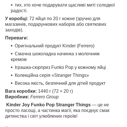
тих, хто хоче подарувати щасливі миті солодкої
радості.
У коробці:
72 яйця по 20 г кожне (зручно для
магазинів, подарункових наборів або святкових
заходів).
Переваги:
Оригінальний продукт Kinder (Ferrero)
Смачна шоколадна начинка з молочним
кремом
Іграшка-сюрприз Funko Pop у кожному яйці
Колекційна серія «Stranger Things»
Висока якість, безпечний для дітей продукт
Вага коробки:
1440 г (72 × 20 г)
Виробник:
Ferrero Group
Kinder Joy Funko Pop Stranger Things
— це не
просто ласощі, а частинка магії, яка поєднує смак
дитинства і світ улюблених героїв!