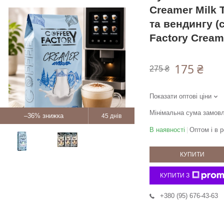
Creamer Milk 
та вендингу (
Factory Cream
175 ₴
275 ₴
Показати оптові ціни
Мінімальна сума замовл
–36%
45 днів
В наявності
Оптом і в р
КУПИТИ
КУПИТИ З
+380 (95) 676-43-63