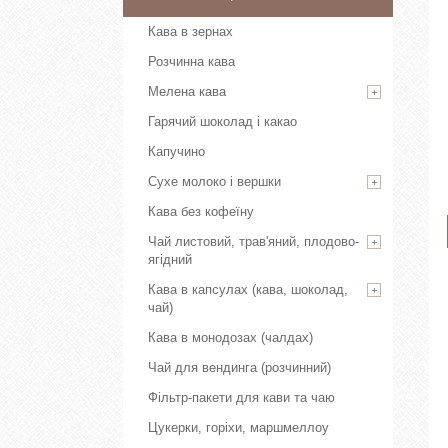
Кава в зернах
Розчинна кава
Мелена кава
Гарячий шоколад і какао
Капучино
Сухе молоко і вершки
Кава без кофеїну
Чай листовий, трав'яний, плодово-
ягідний
Кава в капсулах (кава, шоколад,
чай)
Кава в монодозах (чалдах)
Чай для вендинга (розчинний)
Фільтр-пакети для кави та чаю
Цукерки, горіхи, маршмеллоу