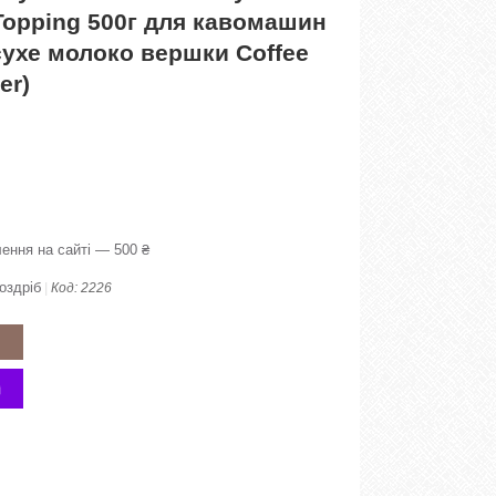
Topping 500г для кавомашин
сухе молоко вершки Coffee
er)
ення на сайті — 500 ₴
оздріб
Код:
2226