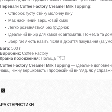
Переваги Coffee Factory Creamer Milk Topping:
Створює густу, стійку молочну піну
Має насичений вершковий смак
Легко розчиняється без грудочок
Ідеальний вибір для кавових автоматів, HoReCa та д
Зберігає якість навіть після відкриття пакування (за у
Вага:
500 г
Виробник:
Coffee Factory
Країна походження:
Польща 🇵🇱
Coffee Factory Creamer Milk Topping
— ідеальне доповненн
чашці ніжну вершковість і професійний вигляд, як у справжн
АРАКТЕРИСТИКИ