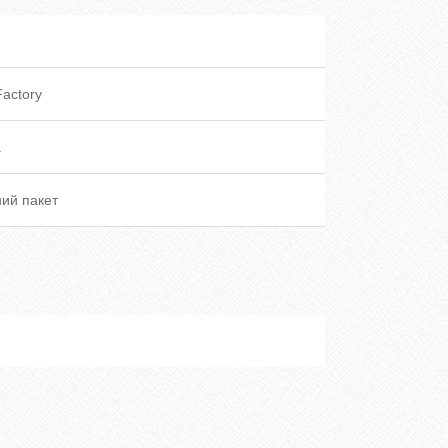
Factory
а
ий пакет