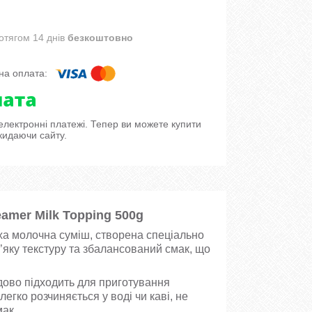
отягом 14 днів
безкоштовно
 електронні платежі. Тепер ви можете купити
кидаючи сайту.
amer Milk Topping 500g
ха молочна суміш, створена спеціально
м’яку текстуру та збалансований смак, що
дово підходить для приготування
егко розчиняється у воді чи каві, не
ак.