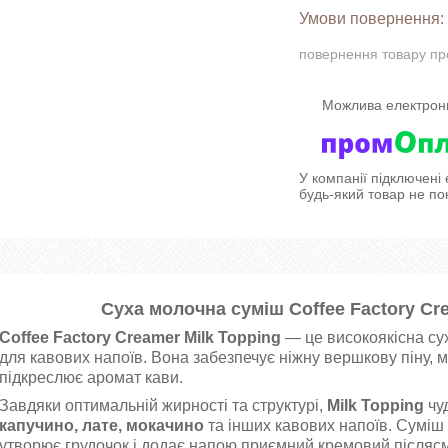
повернення товару пр
У компанії підключені
будь-який товар не по
Суха молочна суміш Coffee Factory Cre
Coffee Factory Creamer Milk Topping
— це високоякісна су
для кавових напоїв. Вона забезпечує ніжну вершкову піну, 
підкреслює аромат кави.
Завдяки оптимальній жирності та структурі,
Milk Topping
чу
капучино, лате, мокачино
та інших кавових напоїв. Суміш л
утворює грудочок і додає напою приємний кремовий післясм