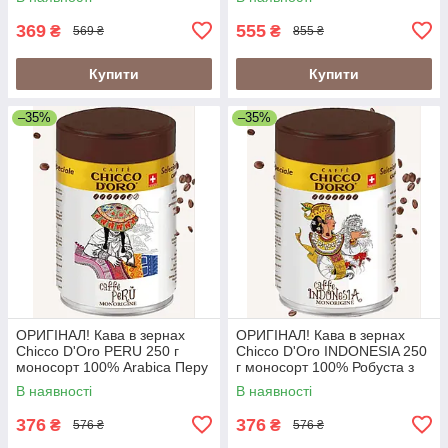
369
555
₴
₴
569 ₴
855 ₴
Купити
Купити
–35%
–35%
ОРИГІНАЛ! Кава в зернах
ОРИГІНАЛ! Кава в зернах
Chicco D'Oro PERU 250 г
Chicco D'Oro INDONESIA 250
моносорт 100% Arabica Перу
г моносорт 100% Робуста з
у металевій банці
вулканічних ґрунтів Індонезії
В наявності
В наявності
(Швейцарія)
у банці (Швейцарія)
376
376
₴
₴
576 ₴
576 ₴