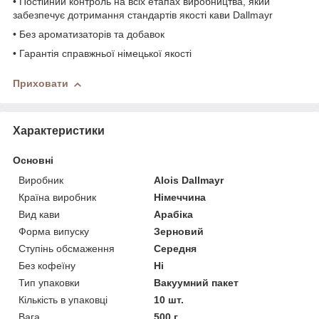
• Постійний контроль на всіх етапах виробництва, який
забезпечує дотримання стандартів якості кави Dallmayr
• Без ароматизаторів та добавок
• Гарантія справжньої німецької якості
Приховати
Характеристики
Основні
Виробник
Alois Dallmayr
Країна виробник
Німеччина
Вид кави
Арабіка
Форма випуску
Зерновий
Ступінь обсмаження
Середня
Без кофеїну
Ні
Тип упаковки
Вакуумний пакет
Кількість в упаковці
10 шт.
Вага
500 г