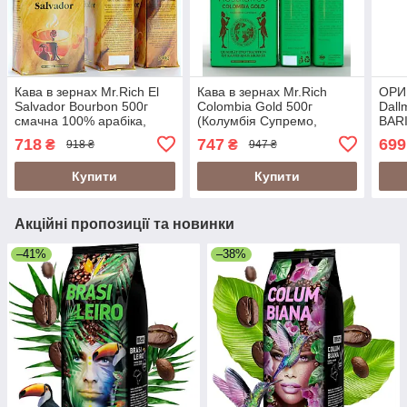
Кава в зернах Mr.Rich El
Кава в зернах Mr.Rich
ОРИГ
Salvador Bourbon 500г
Colombia Gold 500г
Dal
смачна 100% арабіка,
(Колумбія Супремо,
BARI
Німеччина
Colombia Supremo)
еспр
718
747
699
₴
₴
918 ₴
947 ₴
смачна 100% арабіка,
Німе
Німеччина
Купити
Купити
Акційні пропозиції та новинки
–41%
–38%