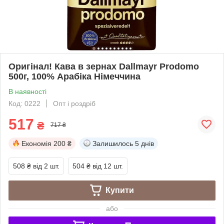
Оригінал! Кава в зернах Dallmayr Prodomo
500г, 100% Арабіка Німеччина
В наявності
Код: 0222
Опт і роздріб
517
₴
717 ₴
Економія
200 ₴
Залишилось
5 днів
508 ₴
від 2 шт.
504 ₴
від 12 шт.
Купити
або