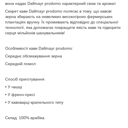
вона надає Dallmayr prodomo характерний смак та аромат.
Секрет кави Dallmayr prodomo полягає в тому, що кавові
зерна збирають на невеликих високогірних фермерських
плантаціях вручну. Їх промивають відповідно до спеціальної
технології, яка допомагає покращити якість кави та підкорити
серця мільйонів шанувальників!
Особливості кави Dallmayr prodomo:
Середнє обсмажування зерна
Середній помол
Спосіб приготування:
• У чашці
• У френч-пресі
• У кавоварці крапельного типу
Склад: 100% арабіка.