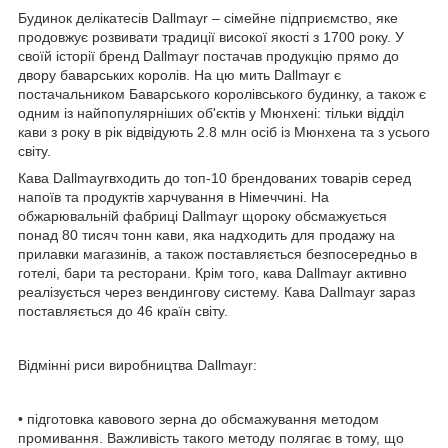
Будинок делікатесів Dallmayr – сімейне підприємство, яке
продовжує розвивати традиції високої якості з 1700 року. У
своїй історії бренд Dallmayr постачав продукцію прямо до
двору баварських королів. На цю мить Dallmayr є
постачальником Баварського королівського будинку, а також є
одним із найпопулярніших об'єктів у Мюнхені: тільки відділ
кави з року в рік відвідують 2.8 млн осіб із Мюнхена та з усього
світу.
Кава Dallmayrвходить до топ-10 брендованих товарів серед
напоїв та продуктів харчування в Німеччині. На
обжарювальній фабриці Dallmayr щороку обсмажується
понад 80 тисяч тонн кави, яка надходить для продажу на
прилавки магазинів, а також поставляється безпосередньо в
готелі, бари та ресторани. Крім того, кава Dallmayr активно
реалізується через вендингову систему. Кава Dallmayr зараз
поставляється до 46 країн світу.
Відмінні риси виробництва Dallmayr:
• підготовка кавового зерна до обсмажування методом
промивання. Важливість такого методу полягає в тому, що