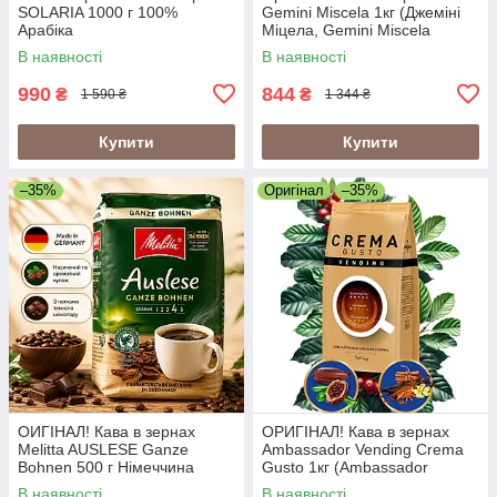
SOLARIA 1000 г 100%
Gemini Miscela 1кг (Джеміні
Арабіка
Міцела, Gemini Miscela
Espresso), 60% арабіка/40%
В наявності
В наявності
робуста
990
844
₴
₴
1 590 ₴
1 344 ₴
Купити
Купити
–35%
Оригінал
–35%
ОИГІНАЛ! Кава в зернах
ОРИГІНАЛ! Кава в зернах
Melitta AUSLESE Ganze
Ambassador Vending Crema
Bohnen 500 г Німеччина
Gusto 1кг (Ambassador
Crema Gusto Vending)
В наявності
В наявності