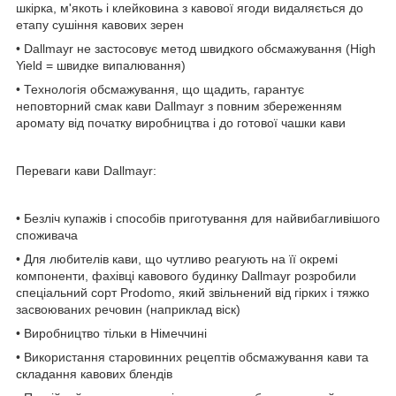
шкірка, м'якоть і клейковина з кавової ягоди видаляється до
етапу сушіння кавових зерен
• Dallmayr не застосовує метод швидкого обсмажування (High
Yield = швидке випалювання)
• Технологія обсмажування, що щадить, гарантує
неповторний смак кави Dallmayr з повним збереженням
аромату від початку виробництва і до готової чашки кави
Переваги кави Dallmayr:
• Безліч купажів і способів приготування для найвибагливішого
споживача
• Для любителів кави, що чутливо реагують на її окремі
компоненти, фахівці кавового будинку Dallmayr розробили
спеціальний сорт Prodomo, який звільнений від гірких і тяжко
засвоюваних речовин (наприклад віск)
• Виробництво тільки в Німеччині
• Використання старовинних рецептів обсмажування кави та
складання кавових блендів