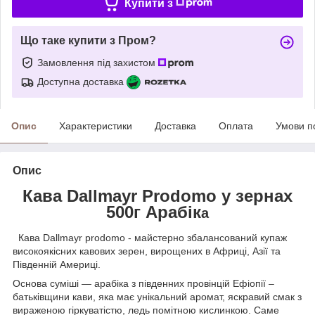
Купити з
Що таке купити з Пром?
Замовлення під захистом
Доступна доставка
Опис
Характеристики
Доставка
Оплата
Умови п
Опис
Кава Dallmayr Prodomo у зернах
500г Арабік
а
Кава Dallmayr prodomo - майстерно збалансований купаж
високоякісних кавових зерен, вирощених в Африці, Азії та
Південній Америці.
Основа суміші — арабіка з південних провінцій Ефіопії –
батьківщини кави, яка має унікальний аромат, яскравий смак з
вираженою гіркуватістю, ледь помітною кислинкою. Саме