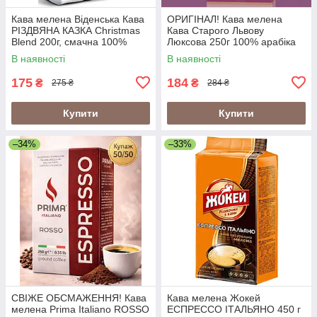
Кава мелена Віденська Кава
ОРИГІНАЛ! Кава мелена
РІЗДВЯНА КАЗКА Christmas
Кава Старого Львову
Blend 200г, смачна 100%
Люксова 250г 100% арабіка
арабіка
В наявності
В наявності
175
184
₴
₴
275 ₴
284 ₴
Купити
Купити
–34%
–33%
СВІЖЕ ОБСМАЖЕННЯ! Кава
Кава мелена Жокей
мелена Prima Italiano ROSSO
ЕСПРЕССО ІТАЛЬЯНО 450 г