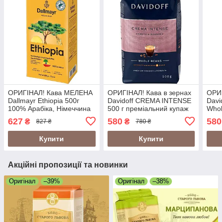
ОРИГІНАЛ! Кава МЕЛЕНА
ОРИГІНАЛ! Кава в зернах
ОРИГ
Dallmayr Ethiopia 500г
Davidoff CREMA INTENSE
Dav
100% Арабіка, Німеччина
500 г преміальний купаж
Whol
(Даллмайр Ефіопія)
арабіки та робусти
серт
627
580
580
₴
₴
827 ₴
780 ₴
кава
Купити
Купити
Акційні пропозиції та новинки
Оригінал
–39%
Оригінал
–38%