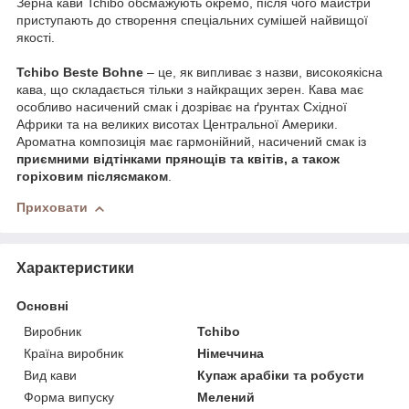
Зерна кави Tchibo обсмажують окремо, після чого майстри
приступають до створення спеціальних сумішей найвищої
якості.
Tchibo Beste Bohne
– це, як випливає з назви, високоякісна
кава, що складається тільки з найкращих зерен. Кава має
особливо насичений смак і дозріває на ґрунтах Східної
Африки та на великих висотах Центральної Америки.
Ароматна композиція має гармонійний, насичений смак із
приємними відтінками прянощів та квітів, а також
горіховим післясмаком
.
Приховати
Характеристики
Основні
Виробник
Tchibo
Країна виробник
Німеччина
Вид кави
Купаж арабіки та робусти
Форма випуску
Мелений