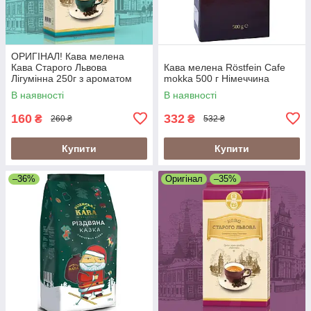
ОРИГІНАЛ! Кава мелена
Кава Старого Львова
Кава мелена Röstfein Cafe
Лігумінна 250г з ароматом
mokka 500 г Німеччина
ірландського віскі
В наявності
В наявності
160
332
₴
₴
260 ₴
532 ₴
Купити
Купити
–36%
Оригінал
–35%