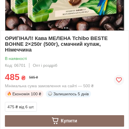
ОРИГІНАЛ! Кава МЕЛЕНА Tchibo BESTE
BOHNE 2×250г (500г), смачний купаж,
Німеччина
В наявності
Код: 06701
Опт і роздріб
485
₴
585 ₴
Мінімальна сума замовлення на сайті — 500 ₴
Економія
100 ₴
Залишилось
5 днів
475 ₴
від 6 шт.
Купити