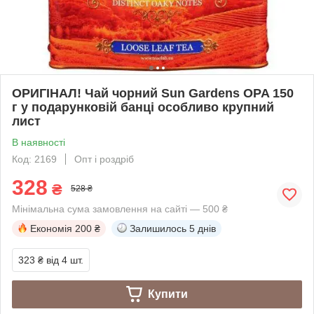
ОРИГІНАЛ! Чай чорний Sun Gardens OPA 150
г у подарунковій банці особливо крупний
лист
В наявності
Код: 2169
Опт і роздріб
328
₴
528 ₴
Мінімальна сума замовлення на сайті — 500 ₴
Економія
200 ₴
Залишилось
5 днів
323 ₴
від 4 шт.
Купити