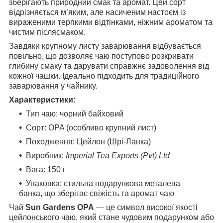
зберігають природний смак та аромат. Цей сорт
відрізняється м’яким, але насиченим настоєм із
вираженими терпкими відтінками, ніжним ароматом та
чистим післясмаком.
Завдяки крупному листу заварювання відбувається
повільно, що дозволяє чаю поступово розкривати
глибину смаку та дарувати справжнє задоволення від
кожної чашки. Ідеально підходить для традиційного
заварювання у чайнику.
Характеристики:
Тип чаю: чорний байховий
Сорт: OPA (особливо крупний лист)
Походження: Цейлон (Шрі-Ланка)
Виробник:
Imperial Tea Exports (Pvt) Ltd
Вага: 150 г
Упаковка: стильна подарункова металева
банка, що зберігає свіжість та аромат чаю
Чай
Sun Gardens OPA
— це символ високої якості
цейлонського чаю, який стане чудовим подарунком або