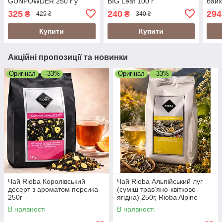
GUNPOWDER 250 г у
BIG Leaf 100 г
байх
подарунковій банці
великолистовий у
пода
325
240
294
₴
₴
425 ₴
340 ₴
крупнолистовий (Сан
подарунковій банці
книз
Гарденс Ганпаудер)
(Цейлон)
ТОМ
Купити
Купити
Акційні пропозиції та новинки
Оригінал
–33%
Оригінал
–33%
Чай Rioba Королівський
Чай Rioba Альпійський луг
десерт з ароматом персика
(суміш трав'яно-квітково-
250г
ягідна) 250г, Rioba Alpine
Meadow Herbal Tea 250g
В наявності
В наявності