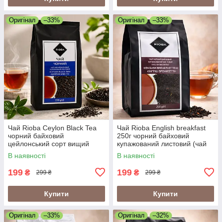
Оригінал
–33%
Оригінал
–33%
Чай Rioba Ceylon Black Tea
Чай Rioba English breakfast
чорний байховий
250г чорний байховий
цейлонський сорт вищий
купажований листовий (чай
250г (чай чорний
Rioba англійський сніданок
В наявності
В наявності
цейлонський Rioba Ceylon)
250г)
199
199
₴
₴
299 ₴
299 ₴
Купити
Купити
Оригінал
–33%
Оригінал
–32%