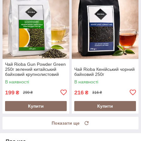
Чай Rioba Gun Powder Green
250г зелений китайський
Чай Rioba Кенійський чорний
байховий крупнолистовий
байховий 250г
В наявності
В наявності
199
216
₴
₴
299 ₴
316 ₴
Купити
Купити
Показати ще