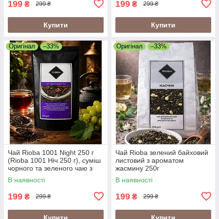
199
199
₴
₴
299 ₴
299 ₴
Купити
Купити
Оригінал
–33%
Оригінал
–33%
Чай Rioba 1001 Night 250 г
Чай Rioba зелений байховий
(Rioba 1001 Ніч 250 г), суміш
листовий з ароматом
чорного та зеленого чаю з
жасмину 250г
ароматом винограду
В наявності
В наявності
199
199
₴
₴
299 ₴
299 ₴
Купити
Купити