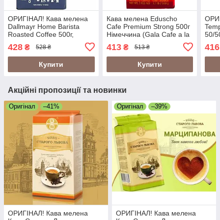
ОРИГІНАЛ! Кава мелена
Кава мелена Eduscho
ОРИ
Dallmayr Home Barista
Cafe Premium Strong 500г
Temp
Roasted Coffee 500г,
Німеччина (Gala Cafe a la
50/5
Німеччина
Carte Premium Strong
428
413
416
₴
₴
528 ₴
513 ₴
500g)
Купити
Купити
Акційні пропозиції та новинки
Оригінал
–41%
Оригінал
–39%
ОРИГІНАЛ! Кава мелена
ОРИГІНАЛ! Кава мелена