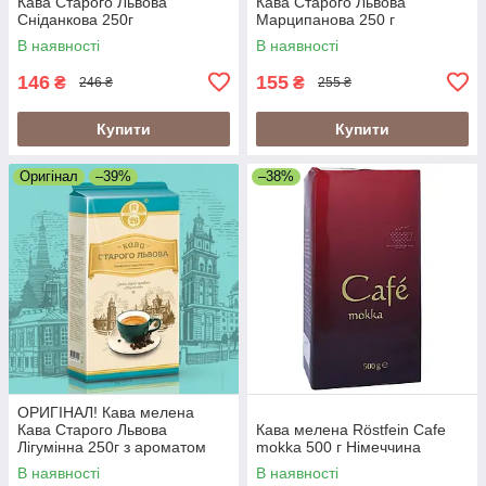
Кава Старого Львова
Кава Старого Львова
Сніданкова 250г
Марципанова 250 г
В наявності
В наявності
146
155
₴
₴
246 ₴
255 ₴
Купити
Купити
Оригінал
–39%
–38%
ОРИГІНАЛ! Кава мелена
Кава Старого Львова
Кава мелена Röstfein Cafe
Лігумінна 250г з ароматом
mokka 500 г Німеччина
ірландського віскі
В наявності
В наявності