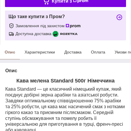
Купити з
Що таке купити з Пром?
Замовлення під захистом
Доступна доставка
Опис
Характеристики
Доставка
Оплата
Умови п
Опис
Кава мелена Standard 500г Німеччина
Кава Standard — це класичний німецький купаж, який
поєднує добірні зерна арабіки та азіатської робусти.
Завдяки оптимальному співвідношенню 75% арабіки
та 25% робусти, ця кава має насичений смак з нотками
гіркого какао та приємним післясмаком. Середній
ступінь обсмажування та помелу робить її
універсальною для приготування в турці, френч-пресі
або кавоварці.