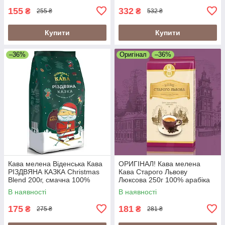
155
332
₴
₴
255 ₴
532 ₴
Купити
Купити
–36%
Оригінал
–36%
Кава мелена Віденська Кава
ОРИГІНАЛ! Кава мелена
РІЗДВЯНА КАЗКА Christmas
Кава Старого Львову
Blend 200г, смачна 100%
Люксова 250г 100% арабіка
арабіка
В наявності
В наявності
175
181
₴
₴
275 ₴
281 ₴