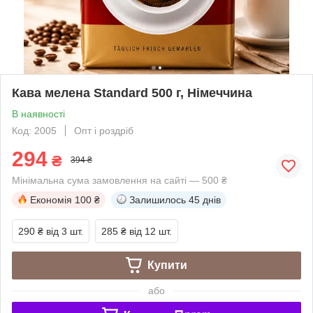
Кава мелена Standard 500 г, Німеччина
В наявності
Код: 2005
Опт і роздріб
294
₴
394 ₴
Мінімальна сума замовлення на сайті — 500 ₴
Економія
100 ₴
Залишилось
45 днів
290 ₴
від 3 шт.
285 ₴
від 12 шт.
Купити
або