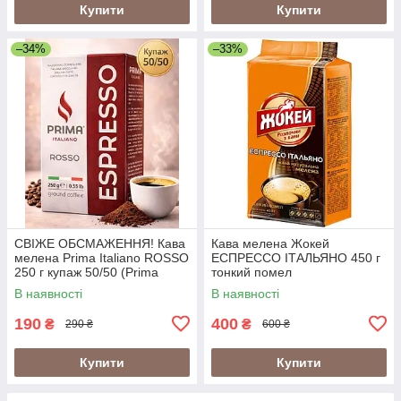
Купити
Купити
–34%
–33%
СВІЖЕ ОБСМАЖЕННЯ! Кава
Кава мелена Жокей
мелена Prima Italiano ROSSO
ЕСПРЕССО ІТАЛЬЯНО 450 г
250 г купаж 50/50 (Prima
тонкий помел
Italiano Espresso Rosso)
В наявності
В наявності
190
400
₴
₴
290 ₴
600 ₴
Купити
Купити