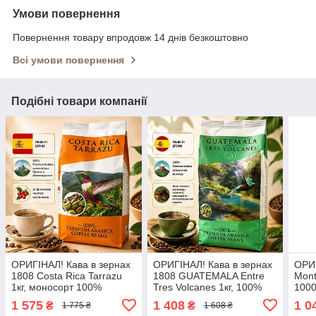
Умови повернення
Повернення товару впродовж 14 днів безкоштовно
Всі умови повернення
Подібні товари компанії
ОРИГІНАЛ! Кава в зернах
ОРИГІНАЛ! Кава в зернах
ОРИГ
1808 Costa Rica Tarrazu
1808 GUATEMALA Entre
Mon
1кг, моносорт 100%
Tres Volcanes 1кг, 100%
1000
Arabica світлого
arabica моносорт, Іспанія
Іспа
1 575
1 408
1 0
₴
₴
1 775 ₴
1 608 ₴
обсмажування з