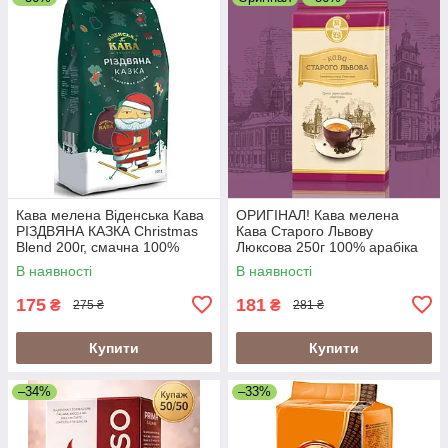
Кава мелена Віденська Кава
ОРИГІНАЛ! Кава мелена
РІЗДВЯНА КАЗКА Christmas
Кава Старого Львову
Blend 200г, смачна 100%
Люксова 250г 100% арабіка
арабіка
В наявності
В наявності
175
181
₴
₴
275 ₴
281 ₴
Купити
Купити
–34%
–33%