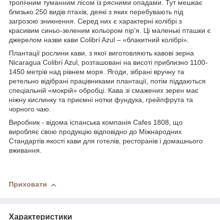
тропічним туманним лісом із рясними опадами. Тут мешкає
близько 250 видів птахів, деякі з яких перебувають під
загрозою зникнення. Серед них є характерні колібрі з
красивим синьо-зеленим кольором пір'я. Ці маленькі пташки є
джерелом назви кави Colibrí Azul – «блакитний колібрі».
Плантації рослини кави, з якої виготовляють кавові зерна
Nicaragua Colibrí Azul, розташовані на висоті приблизно 1100-
1450 метрів над рівнем моря. Ягоди, зібрані вручну та
ретельно відібрані працівниками плантації, потім піддаються
спеціальній «мокрій» обробці. Кава зі смажених зерен має
ніжну кислинку та приємні нотки фундука, грейпфрута та
чорного чаю.
Виробник - відома іспанська компанія Cafes 1808, що
виробляє свою продукцію відповідно до Міжнародних
Стандартів якості кави для готелів, ресторанів і домашнього
вживання.
Приховати
Характеристики