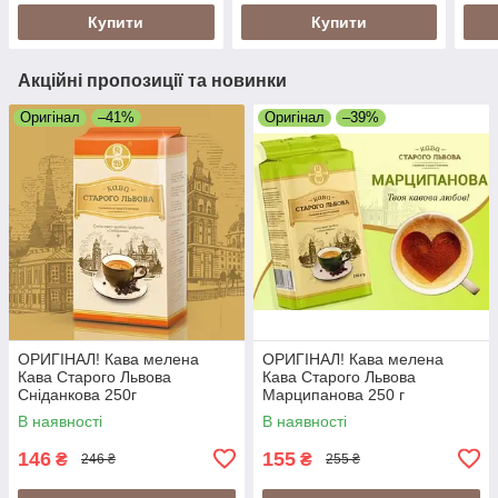
кислинкою, Іспанія
Купити
Купити
Акційні пропозиції та новинки
Оригінал
–41%
Оригінал
–39%
ОРИГІНАЛ! Кава мелена
ОРИГІНАЛ! Кава мелена
Кава Старого Львова
Кава Старого Львова
Сніданкова 250г
Марципанова 250 г
В наявності
В наявності
146
155
₴
₴
246 ₴
255 ₴