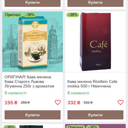
Купити
Купити
Оригінал
–39%
–38%
ОРИГІНАЛ! Кава мелена
Кава Старого Львова
Кава мелена Röstfein Cafe
Лігумінна 250г з ароматом
mokka 500 г Німеччина
ірландського віскі
В наявності
В наявності
155
332
₴
₴
255 ₴
532 ₴
Купити
Купити
–36%
Оригінал
–36%