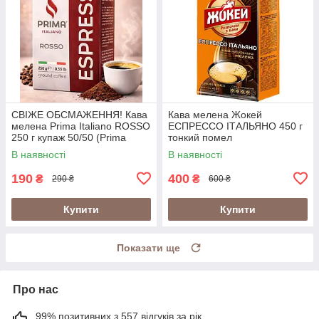
СВІЖЕ ОБСМАЖЕННЯ! Кава
Кава мелена Жокей
мелена Prima Italiano ROSSO
ЕСПРЕССО ІТАЛЬЯНО 450 г
250 г купаж 50/50 (Prima
тонкий помел
Italiano Espresso Rosso)
В наявності
В наявності
190
400
₴
₴
290 ₴
600 ₴
Купити
Купити
Показати ще
Про нас
99% позитивних з 557 відгуків за рік