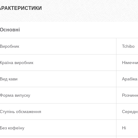
АРАКТЕРИСТИКИ
Основні
Виробник
Tchibo
Країна виробник
Німечч
Вид кави
Арабіка
Форма випуску
Розчин
Ступінь обсмаження
Середн
Без кофеїну
Ні