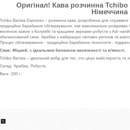
Оригінал! Кава розчинна Tchibo 
Німеччина
Tchibo Barista Espresso – розчинна кава, розроблена для справжніх 
традиційне барабанне обсмажування, яке максимально розкриває їх
меленою кавою з Колумбії та кращими зернами робусти з Азії напій
збалансований смак. Арабіка з найкращих світових регіонів та азіат
Процес обсмажування - традиційна барабанна технологія - підкресл
Смак: Міцний, з ідеальним балансом насиченості та м'якості.
Tchibo Barista – ідеальний вибір для тих, хто цінує майстерність та я
Склад: Арабіка, Робуста
Вага: 200 г