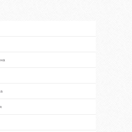
ина
на
я