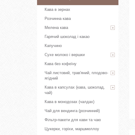
Кава в зернах
Розчинна кава
Мелена кава
Гарячий шоколад і какао
Капучино
Сухе молоко і вершки
Кава без кофеїну
Чай листовий, трав'яний, плодово-
ягідний
Кава в капсулах (кава, шоколад,
чай)
Кава в монодозах (чалдах)
Чай для вендинга (розчинний)
Фільтр-пакети для кави та чаю
Цукерки, горіхи, маршмеллоу