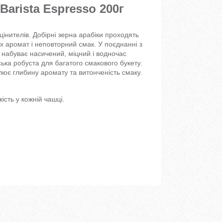
Barista Espresso 200г
цінителів. Добірні зерна арабіки проходять
 аромат і неповторний смак. У поєднанні з
 набуває насичений, міцний і водночас
ська робуста для багатого смакового букету.
ює глибину аромату та витонченість смаку.
кість у кожній чашці.