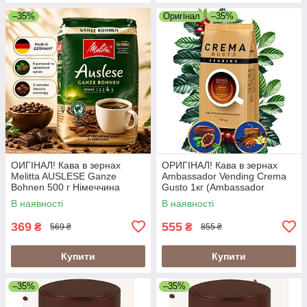
–35%
Оригінал
–35%
ОИГІНАЛ! Кава в зернах
ОРИГІНАЛ! Кава в зернах
Melitta AUSLESE Ganze
Ambassador Vending Crema
Bohnen 500 г Німеччина
Gusto 1кг (Ambassador
Crema Gusto Vending)
В наявності
В наявності
369
555
₴
₴
569 ₴
855 ₴
Купити
Купити
–35%
–35%