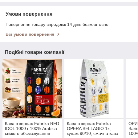
Умови повернення
Повернення товару впродовж 14 днів безкоштовно
Всі умови повернення
Подібні товари компанії
Кава в зернах Fabrika RED
Кава в зернах Fabrika
ОРИГ
IDOL 1000 г 100% Arabica
OPERA BELLAGIO 1кг,
Bari
свіжого обсмажування
купаж 90/10, смачна кава
100%