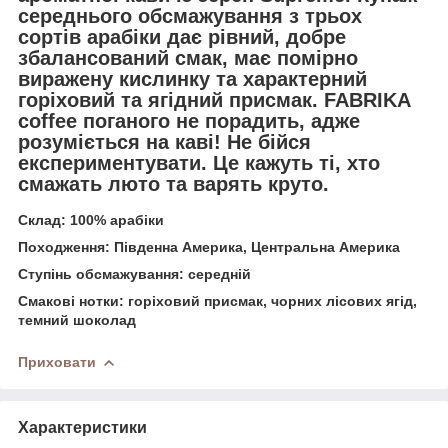
середнього обсмажування з трьох
сортів арабіки дає рівний, добре
збалансований смак, має помірно
виражену кислинку та характерний
горіховий та ягідний присмак. FABRIKA
coffee поганого не порадить, адже
розуміється на каві! Не бійся
експериментувати. Це кажуть ті, хто
смажать люто та варять круто.
Склад: 100% арабіки
Походження: Південна Америка, Центральна Америка
Ступінь обсмажування: середній
Смакові нотки: горіховий присмак, чорних лісових ягід,
темний шоколад
Приховати
Характеристики