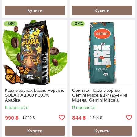
Купити
Купити
–38%
–37%
Кава в зернах Beans Republic
Оригінал! Кава в зернах
SOLARIA 1000 г 100%
Gemini Miscela 1кг (Джеміні
Арабіка
Міцела, Gemini Miscela
Espresso), 60% арабіка/40%
В наявності
В наявності
робуста
990
844
₴
₴
1 590 ₴
1 344 ₴
Купити
Купити