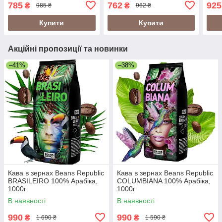
свіжого обсмажування
(Tch
785
762
925
₴
₴
985 ₴
962 ₴
Купити
Купити
Акційні пропозиції та новинки
–41%
–38%
Кава в зернах Beans Republic
Кава в зернах Beans Republic
BRASILEIRO 100% Арабіка,
COLUMBIANA 100% Арабіка,
1000г
1000г
В наявності
В наявності
990
990
₴
₴
1 690 ₴
1 590 ₴