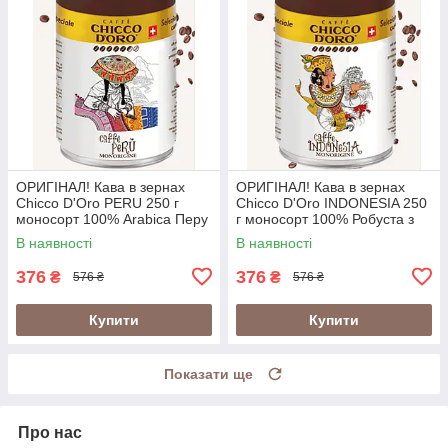
ОРИГІНАЛ! Кава в зернах
ОРИГІНАЛ! Кава в зернах
Chicco D'Oro PERU 250 г
Chicco D'Oro INDONESIA 250
моносорт 100% Arabica Перу
г моносорт 100% Робуста з
у металевій банці
вулканічних ґрунтів Індонезії
В наявності
В наявності
(Швейцарія)
у банці (Швейцарія)
376
376
₴
₴
576 ₴
576 ₴
Купити
Купити
Показати ще
Про нас