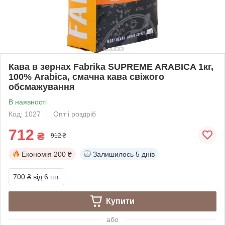
Кава в зернах Fabrika SUPREME ARABICA 1кг,
100% Arabica, смачна кава свіжого
обсмажування
В наявності
Код: 1027
Опт і роздріб
712
₴
912 ₴
Економія
200 ₴
Залишилось
5 днів
700 ₴
від 6 шт.
Купити
або