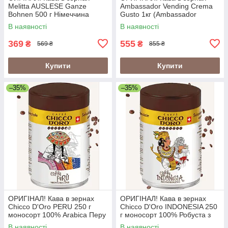
Melitta AUSLESE Ganze
Ambassador Vending Crema
Bohnen 500 г Німеччина
Gusto 1кг (Ambassador
Crema Gusto Vending)
В наявності
В наявності
369
555
₴
₴
569 ₴
855 ₴
Купити
Купити
–35%
–35%
ОРИГІНАЛ! Кава в зернах
ОРИГІНАЛ! Кава в зернах
Chicco D'Oro PERU 250 г
Chicco D'Oro INDONESIA 250
моносорт 100% Arabica Перу
г моносорт 100% Робуста з
у металевій банці
вулканічних ґрунтів Індонезії
В наявності
В наявності