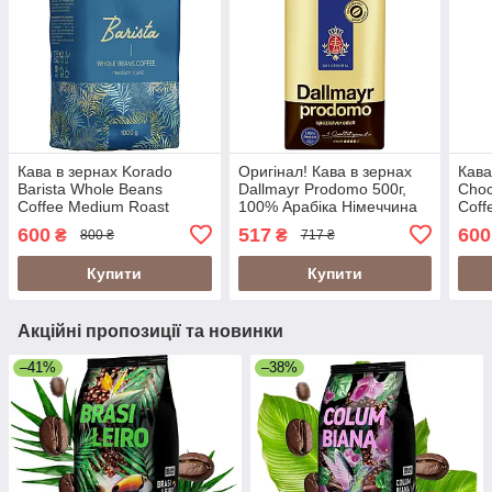
Кава в зернах Korado
Оригінал! Кава в зернах
Кава
Barista Whole Beans
Dallmayr Prodomo 500г,
Choc
Coffee Medium Roast
100% Арабіка Німеччина
Coff
1000г Німеччина
Німе
600
517
600
₴
₴
800 ₴
717 ₴
Купити
Купити
Акційні пропозиції та новинки
–41%
–38%