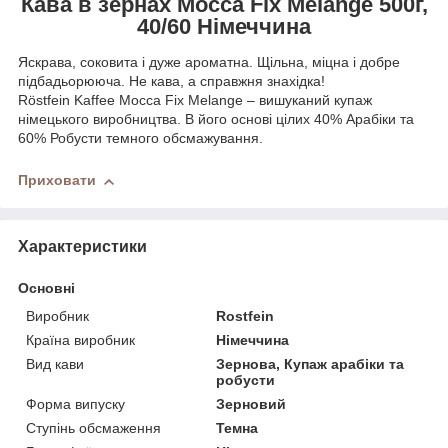
Кава в зернах Mocca Fix Melange 500г,
40/60 Німеччина
Яскрава, соковита і дуже ароматна. Щільна, міцна і добре
підбадьорююча. Не кава, а справжня знахідка!
Röstfein Kaffee Mocca Fix Melange – вишуканий купаж
німецького виробництва. В його основі цілих 40% Арабіки та
60% Робусти темного обсмажування.
Приховати
Характеристики
Основні
Виробник
Rostfein
Країна виробник
Німеччина
Вид кави
Зернова, Купаж арабіки та
робусти
Форма випуску
Зерновий
Ступінь обсмаження
Темна