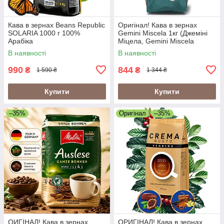
Кава в зернах Beans Republic
Оригінал! Кава в зернах
SOLARIA 1000 г 100%
Gemini Miscela 1кг (Джеміні
Арабіка
Міцела, Gemini Miscela
Espresso), 60% арабіка/40%
В наявності
В наявності
робуста
990
844
₴
₴
1 590 ₴
1 344 ₴
Купити
Купити
–35%
Оригінал
–35%
ОИГІНАЛ! Кава в зернах
ОРИГІНАЛ! Кава в зернах