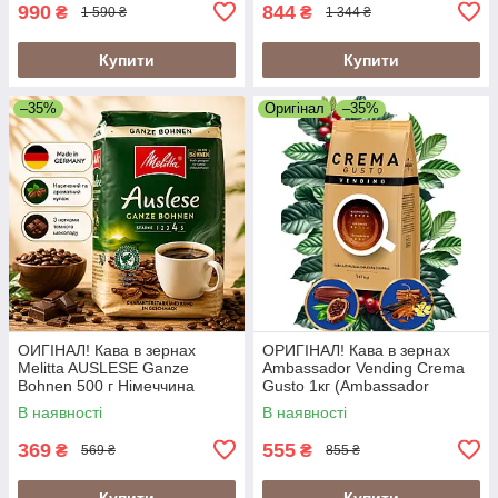
990
844
₴
₴
1 590 ₴
1 344 ₴
Купити
Купити
–35%
Оригінал
–35%
ОИГІНАЛ! Кава в зернах
ОРИГІНАЛ! Кава в зернах
Melitta AUSLESE Ganze
Ambassador Vending Crema
Bohnen 500 г Німеччина
Gusto 1кг (Ambassador
Crema Gusto Vending)
В наявності
В наявності
369
555
₴
₴
569 ₴
855 ₴
Купити
Купити