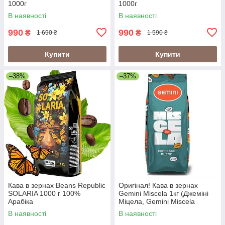
1000г
1000г
В наявності
В наявності
990
990
₴
₴
1 690 ₴
1 590 ₴
Купити
Купити
–38%
–37%
Кава в зернах Beans Republic
Оригінал! Кава в зернах
SOLARIA 1000 г 100%
Gemini Miscela 1кг (Джеміні
Арабіка
Міцела, Gemini Miscela
Espresso), 60% арабіка/40%
В наявності
В наявності
робуста