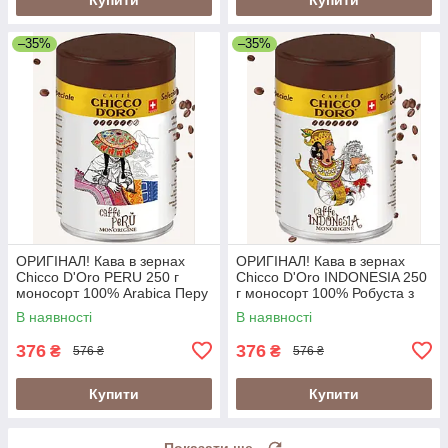
–35%
–35%
ОРИГІНАЛ! Кава в зернах
ОРИГІНАЛ! Кава в зернах
Chicco D'Oro PERU 250 г
Chicco D'Oro INDONESIA 250
моносорт 100% Arabica Перу
г моносорт 100% Робуста з
у металевій банці
вулканічних ґрунтів Індонезії
В наявності
В наявності
(Швейцарія)
у банці (Швейцарія)
376
376
₴
₴
576 ₴
576 ₴
Купити
Купити
Показати ще