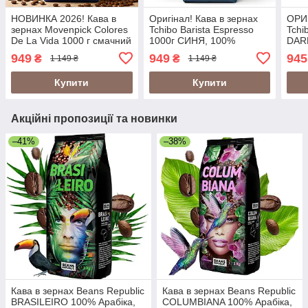
НОВИНКА 2026! Кава в
Оригінал! Кава в зернах
ОРИГ
зернах Movenpick Colores
Tchibo Barista Espresso
Tchi
De La Vida 1000 г смачний
1000г СИНЯ, 100%
DARK
купаж (Movenpick Caffe
Арабіка Німеччина
(міц
949
949
945
₴
₴
1 149 ₴
1 149 ₴
Crema Colores De La Vida)
темн
Купити
Купити
Акційні пропозиції та новинки
–41%
–38%
Кава в зернах Beans Republic
Кава в зернах Beans Republic
BRASILEIRO 100% Арабіка,
COLUMBIANA 100% Арабіка,