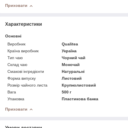
Приховати
Характеристики
Основні
Виробник
Qualitea
Країна виробник
Україна
Тип чаю
Чорний чай
Склад чаю
Моночай
Смакові інгредієнти
Натуральні
Форма випуску
Листовий
Розмір чайного листа
Крупнолистовий
Вага
500 г
Упаковка
Пластикова банка
Приховати
Умови доставки