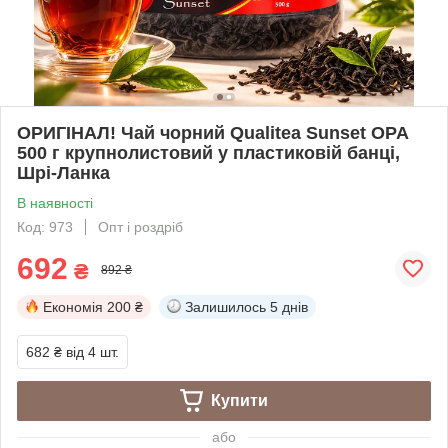
ОРИГІНАЛ! Чай чорний Qualitea Sunset OPA
500 г крупнолистовий у пластиковій банці,
Шрі-Ланка
В наявності
Код: 973
Опт і роздріб
692
₴
892 ₴
Економія
200 ₴
Залишилось
5 днів
682 ₴
від 4 шт.
Купити
або