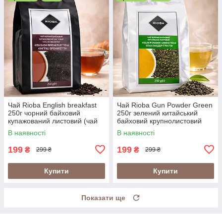
Чай Rioba English breakfast
Чай Rioba Gun Powder Green
250г чорний байховий
250г зелений китайський
купажований листовий (чай
байховий крупнолистовий
Rioba англійський сніданок
В наявності
В наявності
250г)
199
199
₴
₴
299 ₴
299 ₴
Купити
Купити
Показати ще