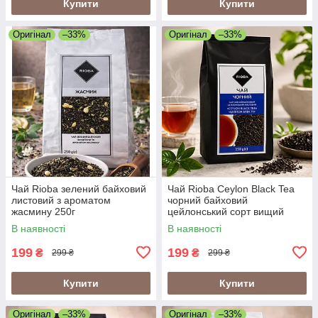
Купити
Купити
Оригінал
–33%
Оригінал
–33%
Чай Rioba зелений байховий
Чай Rioba Ceylon Black Tea
листовий з ароматом
чорний байховий
жасмину 250г
цейлонський сорт вищий
250г (чай чорний
В наявності
В наявності
цейлонський Rioba Ceylon)
199
199
₴
₴
299 ₴
299 ₴
Купити
Купити
Оригінал
–33%
Оригінал
–33%