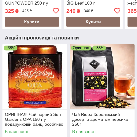
GUNPOWDER 250 г у
BIG Leaf 100 г
жест
подарунковій банці
великолистовий у
Леді
325
240
365
₴
₴
425 ₴
340 ₴
крупнолистовий (Сан
подарунковій банці
Гарденс Ганпаудер)
(Цейлон)
Купити
Купити
Акційні пропозиції та новинки
–38%
Оригінал
–33%
ОРИГІНАЛ! Чай чорний Sun
Чай Rioba Королівський
Gardens OPA 150 г у
десерт з ароматом персика
подарунковій банці особливо
250г
крупний лист
В наявності
В наявності