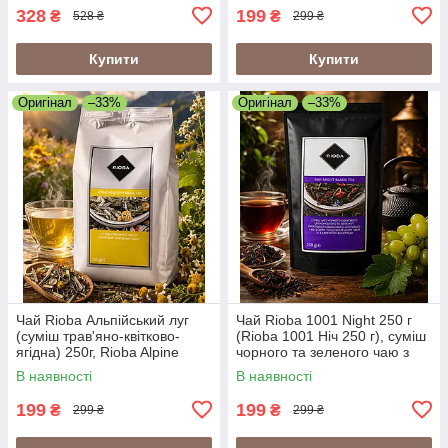
328
199
₴
₴
528 ₴
299 ₴
Купити
Купити
Оригінал
–33%
Оригінал
–33%
Чай Rioba Альпійський луг
Чай Rioba 1001 Night 250 г
(суміш трав'яно-квітково-
(Rioba 1001 Ніч 250 г), суміш
ягідна) 250г, Rioba Alpine
чорного та зеленого чаю з
Meadow Herbal Tea 250g
ароматом винограду
В наявності
В наявності
199
199
₴
₴
299 ₴
299 ₴