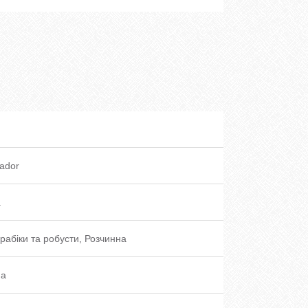
ador
а
рабіки та робусти, Розчинна
на