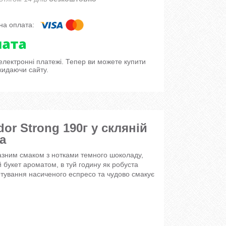
 електронні платежі. Тепер ви можете купити
кидаючи сайту.
r Strong 190г у скляній
а
азним смаком з нотками темного шоколаду,
 букет ароматом, в туй годину як робуста
отування насиченого еспресо та чудово смакує