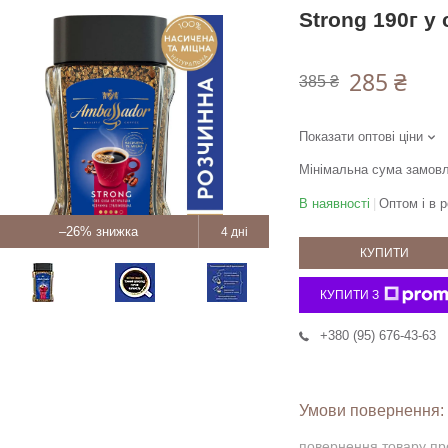
Strong 190г у
285 ₴
385 ₴
Показати оптові ціни
Мінімальна сума замовл
В наявності
Оптом і в р
–26%
4 дні
КУПИТИ
КУПИТИ З
+380 (95) 676-43-63
повернення товару пр