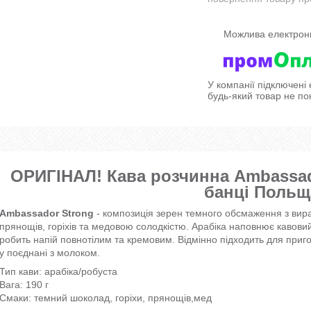
У компанії підключені
будь-який товар не по
ОРИГІНАЛ! Кава розчинна Ambassado
банці Польщ
Ambassador Strong
- композиція зерен темного обсмаження з вир
прянощів, горіхів та медовою солодкістю. Арабіка наповнює кавовий
робить напій повнотілим та кремовим. Відмінно підходить для приг
у поєднані з молоком.
Тип кави: арабіка/робуста
Вага: 190 г
Смаки: темний шоколад, горіхи, прянощів,мед