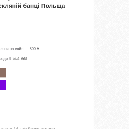
 скляній банці Польща
ення на сайті — 500 ₴
оздріб
Код:
968
отягом 14 днів
безкоштовно