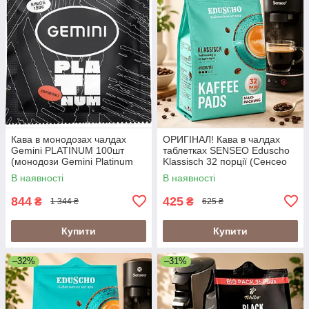
Кава в монодозах чалдах
ОРИГІНАЛ! Кава в чалдах
Gemini PLATINUM 100шт
таблетках SENSEO Eduscho
(монодози Gemini Platinum
Klassisch 32 порції (Сенсео
Джеміні Платінум, Gemini
монодози 62 мм
В наявності
В наявності
Espresso Platinum)
збалансована кава)
844
425
₴
₴
1 344 ₴
625 ₴
Купити
Купити
–32%
–31%