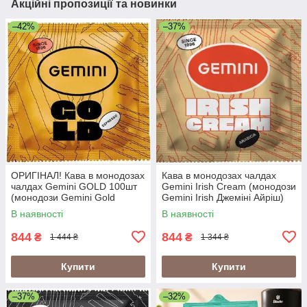
Акційні пропозиції та новинки
–42%
–37%
ОРИГІНАЛ! Кава в монодозах
Кава в монодозах чалдах
чалдах Gemini GOLD 100шт
Gemini Irish Cream (монодози
(монодози Gemini Gold
Gemini Irish Джеміні Айріш)
Джеміні Голд, Gemini
100шт, з ароматом
В наявності
В наявності
Espresso Gold)
ірландського віскі
844
844
₴
₴
1 444 ₴
1 344 ₴
Купити
Купити
–37%
–32%