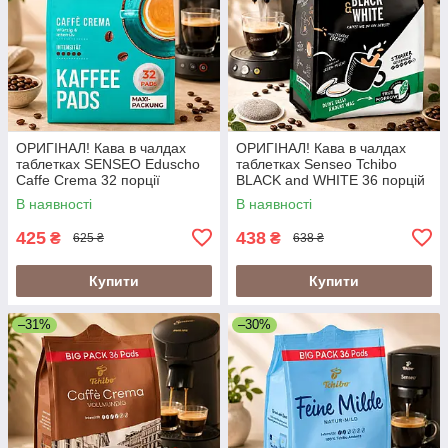
ОРИГІНАЛ! Кава в чалдах
ОРИГІНАЛ! Кава в чалдах
таблетках SENSEO Eduscho
таблетках Senseo Tchibo
Caffe Crema 32 порції
BLACK and WHITE 36 порцій
(Сенсео монодози 62 мм
Сенсео монодози 62 мм
В наявності
В наявності
насичена кава)
міцна кава
425
438
₴
₴
625 ₴
638 ₴
Купити
Купити
–31%
–30%