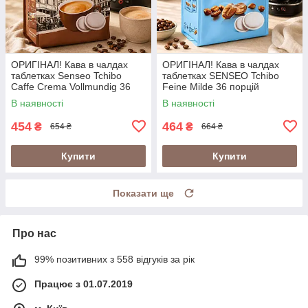
ОРИГІНАЛ! Кава в чалдах
ОРИГІНАЛ! Кава в чалдах
таблетках Senseo Tchibo
таблетках SENSEO Tchibo
Caffe Crema Vollmundig 36
Feine Milde 36 порцій
порцій Сенсео монодози
(Сенсео монодози крема 62
В наявності
В наявності
крема 62 мм м'яка кава
мм м'яка кава)
454
464
₴
₴
654 ₴
664 ₴
Купити
Купити
Показати ще
Про нас
99% позитивних з 558 відгуків за рік
Працює з 01.07.2019