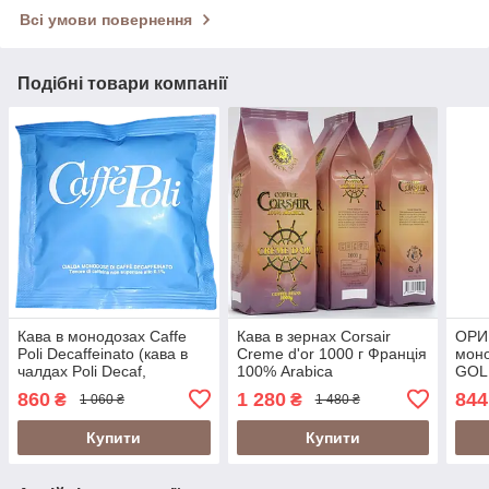
Всі умови повернення
Подібні товари компанії
Кава в монодозах Caffe
Кава в зернах Corsair
ОРИГ
Poli Decaffeinato (кава в
Creme d'or 1000 г Франція
моно
чалдах Poli Decaf,
100% Arabica
GOL
монодози Poli Decaf) без
Gemi
860
1 280
844
₴
₴
1 060 ₴
1 480 ₴
кофеїну 100шт Італія
Gemi
Купити
Купити