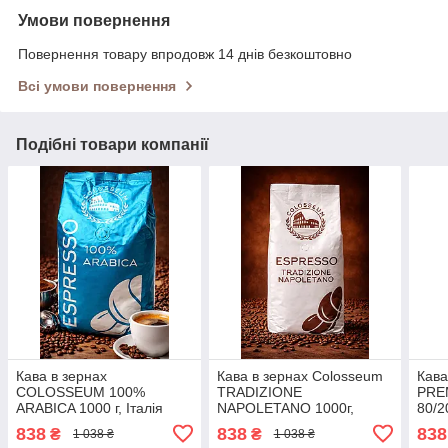
Умови повернення
Повернення товару впродовж 14 днів безкоштовно
Всі умови повернення
Подібні товари компанії
Кава в зернах
Кава в зернах Colosseum
Кава
COLOSSEUM 100%
TRADIZIONE
PREM
ARABICA 1000 г, Італія
NAPOLETANO 1000г,
80/2
(Colosseum Espresso
Італія (COLOSSEUM
Espr
838
838
838
₴
₴
1 038 ₴
1 038 ₴
100% ARABICA)
Espresso Tradizione