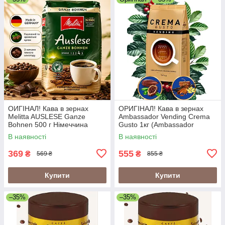
ОИГІНАЛ! Кава в зернах
ОРИГІНАЛ! Кава в зернах
Melitta AUSLESE Ganze
Ambassador Vending Crema
Bohnen 500 г Німеччина
Gusto 1кг (Ambassador
Crema Gusto Vending)
В наявності
В наявності
369
555
₴
₴
569 ₴
855 ₴
Купити
Купити
–35%
–35%