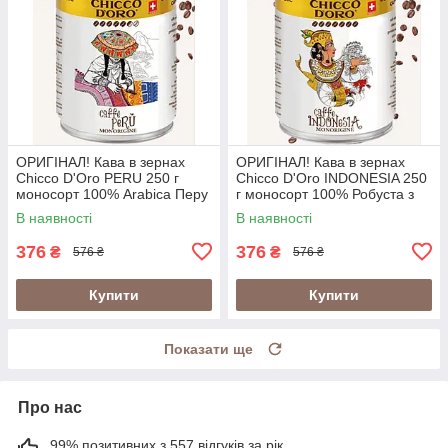
ОРИГІНАЛ! Кава в зернах
ОРИГІНАЛ! Кава в зернах
Chicco D'Oro PERU 250 г
Chicco D'Oro INDONESIA 250
моносорт 100% Arabica Перу
г моносорт 100% Робуста з
у металевій банці
вулканічних ґрунтів Індонезії
В наявності
В наявності
(Швейцарія)
у банці (Швейцарія)
376
376
₴
₴
576 ₴
576 ₴
Купити
Купити
Показати ще
Про нас
99% позитивних з 557 відгуків за рік