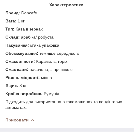
Характеристики
:
Бренд:
Doncafe
Вага:
1 кг
Тип:
Кава в зернах
Склад:
арабіка/ робуста
Пакування:
мʼяка упаковка
Обсмажування:
темніше середнього
Смакові ноти:
Карамель, горіх.
Смак кави:
насичена, з гірчинкою
Рівень міцності:
міцна
Ящик:
8 кг
Країна виробник:
Румунія
Підходить для використання в кавомашинах та вендінгових
автоматах.
Приховати