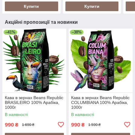
Napoletano)
Купити
Купити
Акційні пропозиції та новинки
–41%
–38%
Кава в зернах Beans Republic
Кава в зернах Beans Republic
BRASILEIRO 100% Арабіка,
COLUMBIANA 100% Арабіка,
1000г
1000г
В наявності
В наявності
990
990
₴
₴
1 690 ₴
1 590 ₴