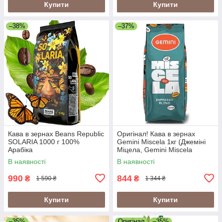
Купити
Купити
–38%
–37%
Кава в зернах Beans Republic
Оригінал! Кава в зернах
SOLARIA 1000 г 100%
Gemini Miscela 1кг (Джеміні
Арабіка
Міцела, Gemini Miscela
Espresso), 60% арабіка/40%
В наявності
В наявності
робуста
990
844
₴
₴
1 590 ₴
1 344 ₴
Купити
Купити
–35%
Оригінал
–35%