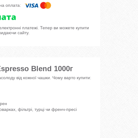
 електронні платежі. Тепер ви можете купити
кидаючи сайту.
Espresso Blend 1000г
солоду від кожної чашки. Чому варто купити:
ерен
варках, фільтрі, турці чи френч-пресі
й