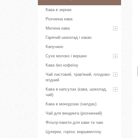
Кава в зернах
Розчинна кава
Мелена кава
Гарячий шоколад і какао
Капучино
Сухе молоко і вершки
Кава без кофеїну
Чай листовий, трав'яний, плодово-
ягідний
Кава в капсулах (кава, шоколад,
чай)
Кава в монодозах (чалдах)
Чай для вендинга (розчинний)
Фільтр-пакети для кави та чаю
Цукерки, горіхи, маршмеллоу