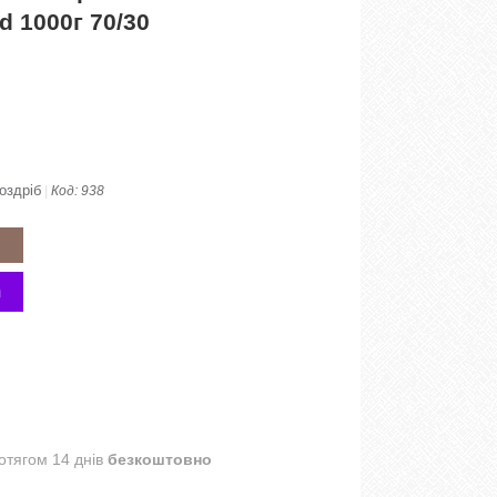
d 1000г 70/30
оздріб
Код:
938
отягом 14 днів
безкоштовно