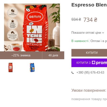
Espresso Blen
734 ₴
934 ₴
Показати оптові ціни
В наявності
Оптом і в р
КУПИТИ
–21%
46 днів
КУПИТИ З
+380 (95) 676-43-63
повернення товару пр