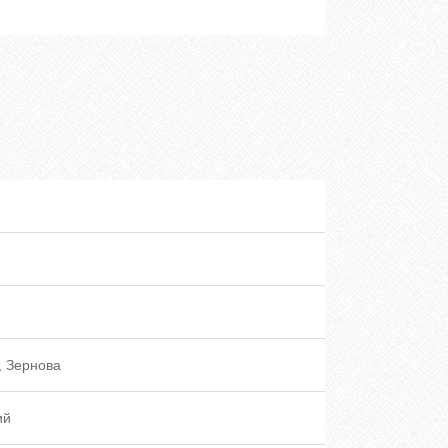
, Зернова
ий