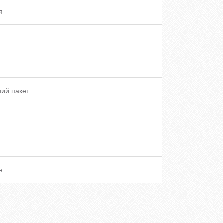
я
ий пакет
я