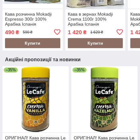
Кава розчинна Mokadji
Кава в зернах Mokadji
Кава
Espresso 300г 100%
Crema 1100г 100%
Mokk
Арабіка Іспанія
Арабіка Іспанія
Араб
490
1 420
1 4
₴
₴
590 ₴
1 620 ₴
Купити
Купити
Акційні пропозиції та новинки
–35%
–35%
ОРИГІНАЛ! Кава розчинна Le
ОРИГІНАЛ! Кава розчинна Le