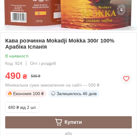
Кава розчинна Mokadji Моkka 300г 100%
Арабіка Іспанія
В наявності
Код: 924
Опт і роздріб
490
₴
590 ₴
Мінімальна сума замовлення на сайті — 500 ₴
Економія
100 ₴
Залишилось
46 днів
480 ₴
від 2 шт.
Купити
або