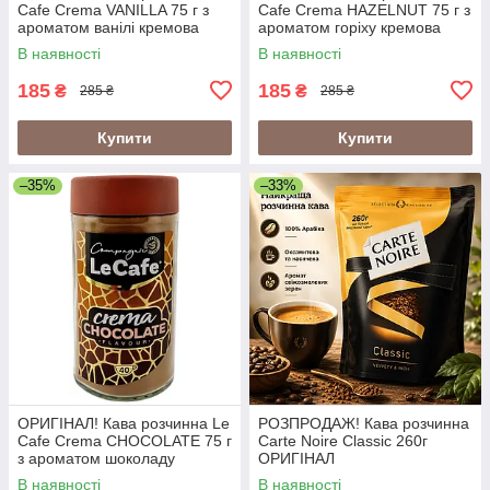
Cafe Crema VANILLA 75 г з
Cafe Crema HAZELNUT 75 г з
ароматом ванілі кремова
ароматом горіху кремова
кава
кава
В наявності
В наявності
185
185
₴
₴
285 ₴
285 ₴
Купити
Купити
–35%
–33%
ОРИГІНАЛ! Кава розчинна Le
РОЗПРОДАЖ! Кава розчинна
Cafe Crema CHOCOLATE 75 г
Carte Noire Classic 260г
з ароматом шоколаду
ОРИГІНАЛ
кремова кава
В наявності
В наявності