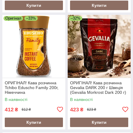
Купити
Купити
Оригінал
–33%
–32%
ОРИГІНАЛ! Кава розчинна
ОРИГІНАЛ! Кава розчинна
Tchibo Eduscho Family 200г,
Gevalia DARK 200 г Швеція
Німеччина
(Gevalia Morkrost Dark 200 г)
В наявності
В наявності
412
423
₴
₴
612 ₴
623 ₴
Купити
Купити