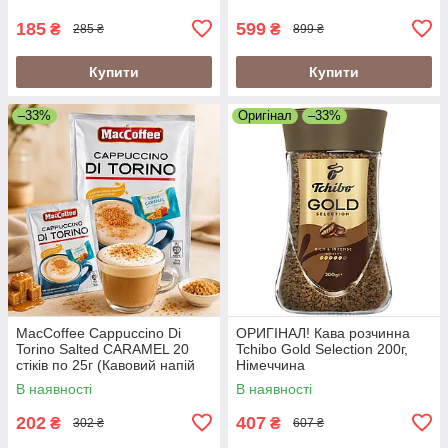
185
599
₴
₴
285 ₴
899 ₴
Купити
Купити
–33%
Оригінал
–33%
MacCoffee Cappuccino Di
ОРИГІНАЛ! Кава розчинна
Torino Salted CARAMEL 20
Tchibo Gold Selection 200г,
стіків по 25г (Кавовий напій
Німеччина
Maccoffee di Torino Солона
В наявності
В наявності
Карамель)
202
407
₴
₴
302 ₴
607 ₴