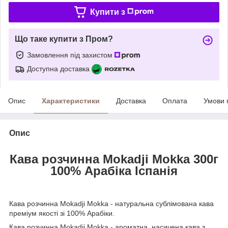
Купити з
Що таке купити з Пром?
Замовлення під захистом
Доступна доставка
Опис
Характеристики
Доставка
Оплата
Умови 
Опис
Кава розчинна Mokadji Моkka 300г
100% Арабіка Іспанія
Кава розчинна Mokadji Моkka - натуральна сублімована кава
преміум якості зі 100% Арабіки.
Кава розчинна Mokadji Моkka - ароматна, насичена кава з