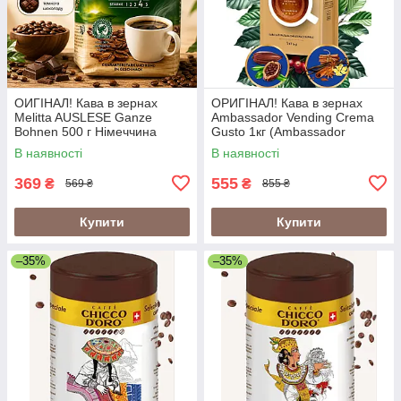
ОИГІНАЛ! Кава в зернах
ОРИГІНАЛ! Кава в зернах
Melitta AUSLESE Ganze
Ambassador Vending Crema
Bohnen 500 г Німеччина
Gusto 1кг (Ambassador
Crema Gusto Vending)
В наявності
В наявності
369
555
₴
₴
569 ₴
855 ₴
Купити
Купити
–35%
–35%