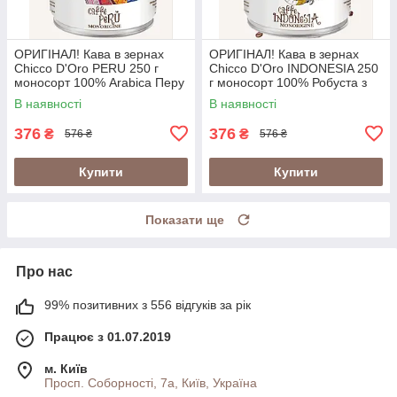
ОРИГІНАЛ! Кава в зернах
ОРИГІНАЛ! Кава в зернах
Chicco D'Oro PERU 250 г
Chicco D'Oro INDONESIA 250
моносорт 100% Arabica Перу
г моносорт 100% Робуста з
у металевій банці
вулканічних ґрунтів Індонезії
В наявності
В наявності
(Швейцарія)
у банці (Швейцарія)
376
376
₴
₴
576 ₴
576 ₴
Купити
Купити
Показати ще
Про нас
99% позитивних з 556 відгуків за рік
Працює з 01.07.2019
м. Київ
Просп. Соборності, 7а, Київ, Україна