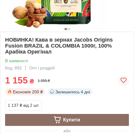
НОВИНКА! Кава в зернах Jacobs Origins
Fusion BRAZIL & COLOMBIA 1000г, 100%
Арабіка Оригінал
В наявності
Код: 892
Опт і роздріб
1 155
₴
1 355 ₴
Економія
200 ₴
Залишилось
4 дні
1 137 ₴
від 2 шт.
Купити
або