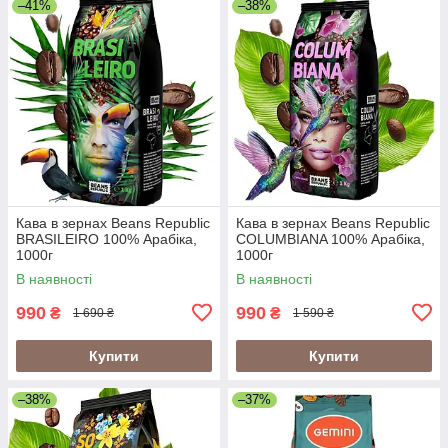
–41%
–38%
Кава в зернах Beans Republic
Кава в зернах Beans Republic
BRASILEIRO 100% Арабіка,
COLUMBIANA 100% Арабіка,
1000г
1000г
В наявності
В наявності
990
990
₴
₴
1 690 ₴
1 590 ₴
Купити
Купити
–38%
–37%