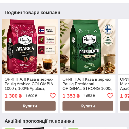
Подібні товари компанії
ОРИГІНАЛ! Кава в зернах
ОРИГІНАЛ! Кава в зернах
ОРИГ
Paulig Arabica COLOMBIA
Paulig Presidentti
Mila
1000 г, 100% Арабіка,
ORIGINAL STRONG 1000г,
Араб
Фінляндія (Paulig Arabica
100% Арабіка з горіховими
1 300
1 353
1 0
₴
₴
1 600 ₴
1 653 ₴
Origin Edition Colombia)
нотками, Фінляндія
Купити
Купити
Акційні пропозиції та новинки