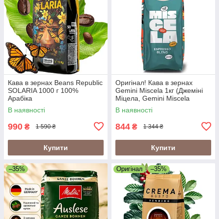
Кава в зернах Beans Republic
Оригінал! Кава в зернах
SOLARIA 1000 г 100%
Gemini Miscela 1кг (Джеміні
Арабіка
Міцела, Gemini Miscela
Espresso), 60% арабіка/40%
В наявності
В наявності
робуста
990
844
₴
₴
1 590 ₴
1 344 ₴
Купити
Купити
–35%
Оригінал
–35%