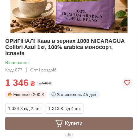
ОРИГІНАЛ! Кава в зернах 1808 NICARAGUA
Colibri Azul 1кг, 100% arabica моносорт,
Іспанія
В наявності
Код: 877
Опт і роздріб
1 346
₴
1 546 ₴
Економія
200 ₴
Залишилось
45 днів
1 324 ₴
від 2 шт.
1 313 ₴
від 4 шт.
Купити
або