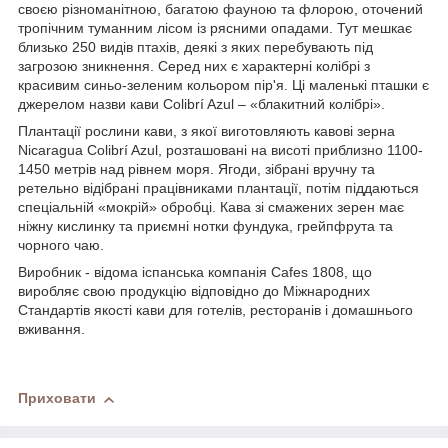
своєю різноманітною, багатою фауною та флорою, оточений
тропічним туманним лісом із рясними опадами. Тут мешкає
близько 250 видів птахів, деякі з яких перебувають під
загрозою зникнення. Серед них є характерні колібрі з
красивим синьо-зеленим кольором пір'я. Ці маленькі пташки є
джерелом назви кави Colibrí Azul – «блакитний колібрі».
Плантації рослини кави, з якої виготовляють кавові зерна
Nicaragua Colibrí Azul, розташовані на висоті приблизно 1100-
1450 метрів над рівнем моря. Ягоди, зібрані вручну та
ретельно відібрані працівниками плантації, потім піддаються
спеціальній «мокрій» обробці. Кава зі смажених зерен має
ніжну кислинку та приємні нотки фундука, грейпфрута та
чорного чаю.
Виробник - відома іспанська компанія Cafes 1808, що
виробляє свою продукцію відповідно до Міжнародних
Стандартів якості кави для готелів, ресторанів і домашнього
вживання.
Приховати