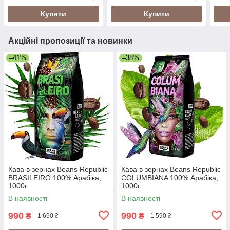
кислинкою, Іспанія
Купити
Купити
Акційні пропозиції та новинки
–41%
–38%
Кава в зернах Beans Republic
Кава в зернах Beans Republic
BRASILEIRO 100% Арабіка,
COLUMBIANA 100% Арабіка,
1000г
1000г
В наявності
В наявності
990
990
₴
₴
1 690 ₴
1 590 ₴