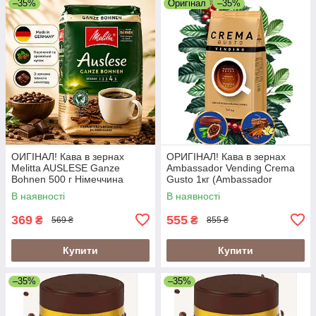
–35%
Оригінал
–35%
ОИГІНАЛ! Кава в зернах
ОРИГІНАЛ! Кава в зернах
Melitta AUSLESE Ganze
Ambassador Vending Crema
Bohnen 500 г Німеччина
Gusto 1кг (Ambassador
Crema Gusto Vending)
В наявності
В наявності
369
555
₴
₴
569 ₴
855 ₴
Купити
Купити
–35%
–35%