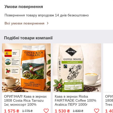
Умови повернення
Повернення товару впродовж 14 днів безкоштовно
Всі умови повернення
Подібні товари компанії
ОРИГІНАЛ! Кава в зернах
Кава в зернах Rioba
ОРИГ
1808 Costa Rica Tarrazu
FAIRTRADE Coffee 100%
180
1кг, моносорт 100%
Arabica ПЕРУ 1000г
Tres
Arabica світлого
arab
1 575
1 530
1 4
₴
₴
1 775 ₴
1 830 ₴
обсмажування з