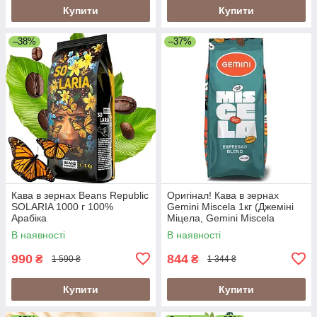
Купити
Купити
–38%
–37%
Кава в зернах Beans Republic
Оригінал! Кава в зернах
SOLARIA 1000 г 100%
Gemini Miscela 1кг (Джеміні
Арабіка
Міцела, Gemini Miscela
Espresso), 60% арабіка/40%
В наявності
В наявності
робуста
990
844
₴
₴
1 590 ₴
1 344 ₴
Купити
Купити