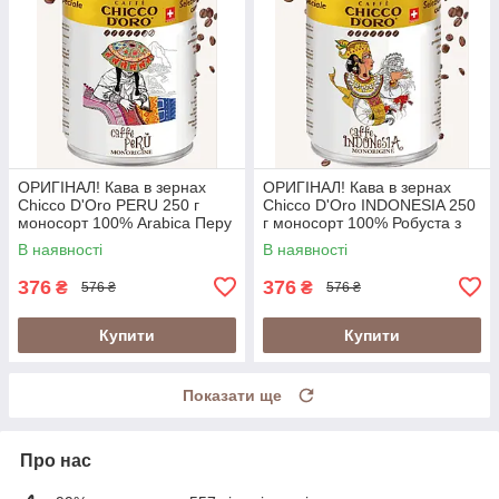
ОРИГІНАЛ! Кава в зернах
ОРИГІНАЛ! Кава в зернах
Chicco D'Oro PERU 250 г
Chicco D'Oro INDONESIA 250
моносорт 100% Arabica Перу
г моносорт 100% Робуста з
у металевій банці
вулканічних ґрунтів Індонезії
В наявності
В наявності
(Швейцарія)
у банці (Швейцарія)
376
376
₴
₴
576 ₴
576 ₴
Купити
Купити
Показати ще
Про нас