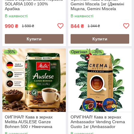
SOLARIA 1000 г 100%
Gemini Miscela 1кг (Джеміні
Арабіка
Міцела, Gemini Miscela
Espresso), 60% арабіка/40%
В наявності
В наявності
робуста
990
844
₴
₴
1 590 ₴
1 344 ₴
Купити
Купити
–35%
Оригінал
–35%
ОИГІНАЛ! Кава в зернах
ОРИГІНАЛ! Кава в зернах
Melitta AUSLESE Ganze
Ambassador Vending Crema
Bohnen 500 г Німеччина
Gusto 1кг (Ambassador
Crema Gusto Vending)
В наявності
В наявності