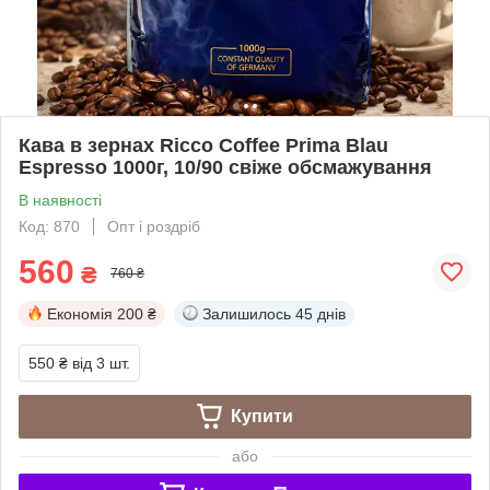
Кава в зернах Ricco Coffee Prima Blau
Espresso 1000г, 10/90 свіже обсмажування
В наявності
Код: 870
Опт і роздріб
560
₴
760 ₴
Економія
200 ₴
Залишилось
45 днів
550 ₴
від 3 шт.
Купити
або