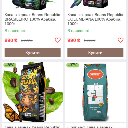
Кава в зернах Beans Republic
Кава в зернах Beans Republic
BRASILEIRO 100% Арабіка,
COLUMBIANA 100% Арабіка,
1000г
1000г
В наявності
В наявності
990
990
₴
₴
1 690 ₴
1 590 ₴
Купити
Купити
–38%
–37%
Кава в зернах Beans Republic
Оригінал! Кава в зернах