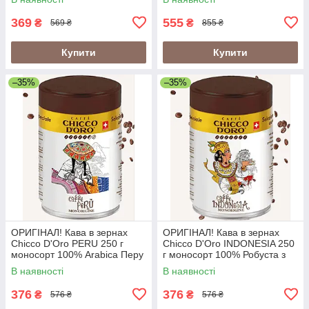
369
555
₴
₴
569 ₴
855 ₴
Купити
Купити
–35%
–35%
ОРИГІНАЛ! Кава в зернах
ОРИГІНАЛ! Кава в зернах
Chicco D'Oro PERU 250 г
Chicco D'Oro INDONESIA 250
моносорт 100% Arabica Перу
г моносорт 100% Робуста з
у металевій банці
вулканічних ґрунтів Індонезії
В наявності
В наявності
(Швейцарія)
у банці (Швейцарія)
376
376
₴
₴
576 ₴
576 ₴