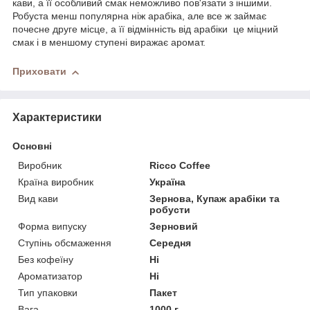
кави, а її особливий смак неможливо пов'язати з іншими.
Робуста менш популярна ніж арабіка, але все ж займає
почесне друге місце, а її відмінність від арабіки це міцний
смак і в меншому ступені виражає аромат.
Приховати
Характеристики
Основні
Виробник
Ricco Coffee
Країна виробник
Україна
Вид кави
Зернова, Купаж арабіки та
робусти
Форма випуску
Зерновий
Ступінь обсмаження
Середня
Без кофеїну
Ні
Ароматизатор
Ні
Тип упаковки
Пакет
Вага
1000 г