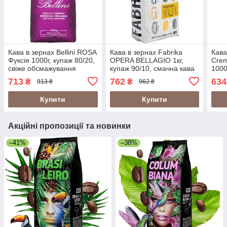
Кава в зернах Bellini ROSA
Кава в зернах Fabrika
Кава
Фуксія 1000г, купаж 80/20,
OPERA BELLAGIO 1кг,
Crem
свіже обсмажування
купаж 90/10, смачна кава
1000
(Bellini Espresso Italiano
свіжого обсмажування
свіж
713
762
634
₴
₴
913 ₴
962 ₴
ROSSA)
Купити
Купити
Акційні пропозиції та новинки
–41%
–38%