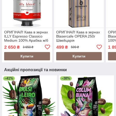
ОРИГІНАЛ! Кава в зернах
ОРИГІНАЛ! Кава в зернах
ОРИГ
ILLY Espresso Classico
Blasercafe OPERA 250г
Blas
Medium 100% Арабіка ж/б
Швейцарія
100%
1500г (illy 1,5kg)
2 650
499
1 8
₴
₴
3 650 ₴
599 ₴
Купити
Купити
Акційні пропозиції та новинки
–41%
–38%