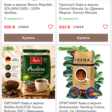
Кава в зернах Beans Republic
Оригінал! Кава в зернах
SOLARIA 1000 г 100%
Gemini Miscela 1кг (Джеміні
Арабіка
Міцела, Gemini Miscela
Espresso), 60% арабіка/40%
В наявності
В наявності
робуста
990
844
₴
₴
1 590 ₴
1 344 ₴
Купити
Купити
–35%
Оригінал
–35%
ОИГІНАЛ! Кава в зернах
ОРИГІНАЛ! Кава в зернах
Melitta AUSLESE Ganze
Ambassador Vending Crema
Bohnen 500 г Німеччина
Gusto 1кг (Ambassador