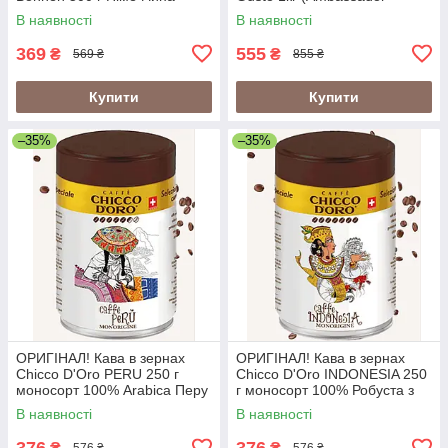
Crema Gusto Vending)
В наявності
В наявності
369
555
₴
₴
569 ₴
855 ₴
Купити
Купити
–35%
–35%
ОРИГІНАЛ! Кава в зернах
ОРИГІНАЛ! Кава в зернах
Chicco D'Oro PERU 250 г
Chicco D'Oro INDONESIA 250
моносорт 100% Arabica Перу
г моносорт 100% Робуста з
у металевій банці
вулканічних ґрунтів Індонезії
В наявності
В наявності
(Швейцарія)
у банці (Швейцарія)
376
376