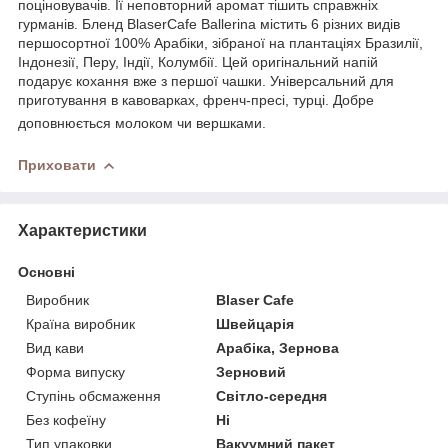
поціновувачів. Її неповторний аромат тішить справжніх
гурманів. Бленд BlaserCafe Ballerina містить 6 різних видів
першосортної 100% Арабіки, зібраної на плантаціях Бразилії,
Індонезії, Перу, Індії, Колумбії. Цей оригінальний напій
подарує кохання вже з першої чашки. Універсальний для
приготування в кавоварках, френч-пресі, турці. Добре
доповнюється молоком чи вершками.
Приховати
Характеристики
Основні
Виробник
Blaser Cafe
Країна виробник
Швейцарія
Вид кави
Арабіка, Зернова
Форма випуску
Зерновий
Ступінь обсмаження
Світло-середня
Без кофеїну
Ні
Тип упаковки
Вакуумний пакет