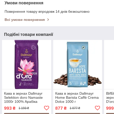
Умови повернення
Повернення товару впродовж 14 днів безкоштовно
Всі умови повернення
Подібні товари компанії
Кава в зернах Dallmayr
Кава в зернах Dallmayr
ВИБІ
Selektion doro Namaste
Home Barista Caffè Crema
зерн
1000г 100% Арабіка
Dolce 1000 г
D'or
Німеччина (Dallmayr
LEG
993
877
999
₴
₴
1 193 ₴
1 077 ₴
Crema D'oro Namaste)
Німе