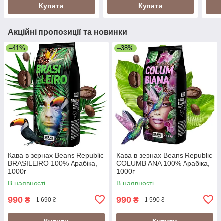
Купити
Купити
Акційні пропозиції та новинки
–41%
–38%
Кава в зернах Beans Republic
Кава в зернах Beans Republic
BRASILEIRO 100% Арабіка,
COLUMBIANA 100% Арабіка,
1000г
1000г
В наявності
В наявності
990
990
₴
₴
1 690 ₴
1 590 ₴
Купити
Купити