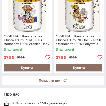
ОРИГІНАЛ! Кава в зернах
ОРИГІНАЛ! Кава в зернах
Chicco D'Oro PERU 250 г
Chicco D'Oro INDONESIA 250
моносорт 100% Arabica Перу
г моносорт 100% Робуста з
у металевій банці
вулканічних ґрунтів Індонезії
В наявності
В наявності
(Швейцарія)
у банці (Швейцарія)
376
376
₴
₴
576 ₴
576 ₴
Купити
Купити
Показати ще
Про нас
99% позитивних з 558 відгуків за рік