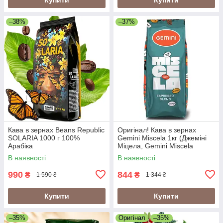
–38%
–37%
Кава в зернах Beans Republic
Оригінал! Кава в зернах
SOLARIA 1000 г 100%
Gemini Miscela 1кг (Джеміні
Арабіка
Міцела, Gemini Miscela
Espresso), 60% арабіка/40%
В наявності
В наявності
робуста
990
844
₴
₴
1 590 ₴
1 344 ₴
Купити
Купити
–35%
Оригінал
–35%