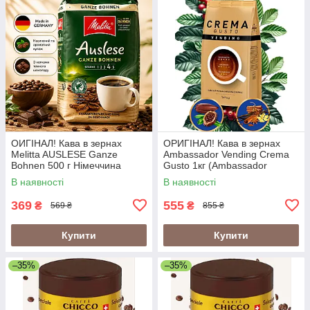
ОИГІНАЛ! Кава в зернах
ОРИГІНАЛ! Кава в зернах
Melitta AUSLESE Ganze
Ambassador Vending Crema
Bohnen 500 г Німеччина
Gusto 1кг (Ambassador
Crema Gusto Vending)
В наявності
В наявності
369
555
₴
₴
569 ₴
855 ₴
Купити
Купити
–35%
–35%