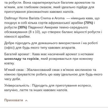
та робусти. Вона характеризується багатим ароматом та
м'яким, але глибоким смаком, який ідеально підійде для
приготування різноманітних кавових напоїв.
Dallmayr Home Barista Crema e Aroma — німецька кава, що
поєднує в собі кілька сортів африканської арабіки
(70%)
і
робусти
(30%)
Південної Америки темно-середнього
обсмажування (8 з 10), що створює баланс міцності робусти і
ніжності арабіки.
Добре підходить для домашнього використання і на роботі
(офісі) для будь-якого типу кавових апаратів.
Багатий аромат : Кава має насичений аромат з нотками
шоколаду та горіхів
, який розкривається при кожному
ковтку.
М'який смак : Збалансований смак з м'якою кислинкою та
ніжною гіркуватістю робить цю каву ідеальною для будь-якого
часу доби.
Універсальність : Підходить для приготування еспресо,
капучіно, латте та інших кавових напоїв.
Приховати