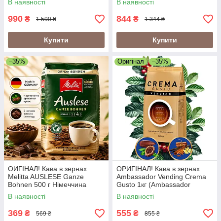
В наявності
В наявності
робуста
990
844
₴
₴
1 590 ₴
1 344 ₴
Купити
Купити
–35%
Оригінал
–35%
ОИГІНАЛ! Кава в зернах
ОРИГІНАЛ! Кава в зернах
Melitta AUSLESE Ganze
Ambassador Vending Crema
Bohnen 500 г Німеччина
Gusto 1кг (Ambassador
Crema Gusto Vending)
В наявності
В наявності
369
555
₴
₴
569 ₴
855 ₴