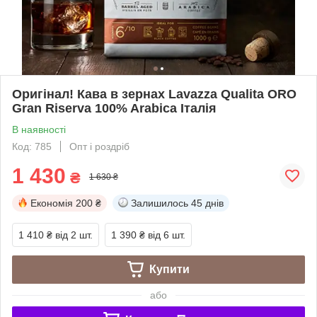
Оригінал! Кава в зернах Lavazza Qualita ORO
Gran Riserva 100% Arabica Італія
В наявності
Код: 785
Опт і роздріб
1 430
₴
1 630 ₴
Економія
200 ₴
Залишилось
45 днів
1 410 ₴
від 2 шт.
1 390 ₴
від 6 шт.
Купити
або