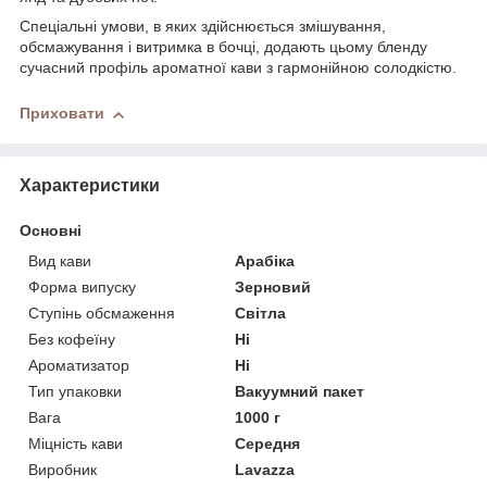
Спеціальні умови, в яких здійснюється змішування,
обсмажування і витримка в бочці, додають цьому бленду
сучасний профіль ароматної кави з гармонійною солодкістю.
Приховати
Характеристики
Основні
Вид кави
Арабіка
Форма випуску
Зерновий
Ступінь обсмаження
Світла
Без кофеїну
Ні
Ароматизатор
Ні
Тип упаковки
Вакуумний пакет
Вага
1000 г
Міцність кави
Середня
Виробник
Lavazza