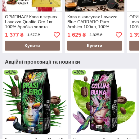
ОРИГІНАЛ! Кава в зернах
Кава в капсулах Lavazza
ОРИГ
Lavazza Qualita Oro 1кг
Blue CARRARO Puro
Lava
100% Арабіка золота
Arabica 100шт, 100%
100%
Італія (LAVAZZA ORO)
Арабіка. Італія
1 377
1 625
1 3
₴
₴
1 577 ₴
1 825 ₴
Купити
Купити
Акційні пропозиції та новинки
–41%
–38%