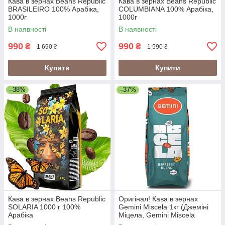
Кава в зернах Beans Republic
Кава в зернах Beans Republic
BRASILEIRO 100% Арабіка,
COLUMBIANA 100% Арабіка,
1000г
1000г
В наявності
В наявності
990
990
₴
₴
1 690 ₴
1 590 ₴
Купити
Купити
–38%
–37%
Кава в зернах Beans Republic
Оригінал! Кава в зернах
SOLARIA 1000 г 100%
Gemini Miscela 1кг (Джеміні
Арабіка
Міцела, Gemini Miscela
Espresso), 60% арабіка/40%