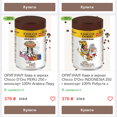
Купити
Купити
–35%
–35%
ОРИГІНАЛ! Кава в зернах
ОРИГІНАЛ! Кава в зернах
Chicco D'Oro PERU 250 г
Chicco D'Oro INDONESIA 250
моносорт 100% Arabica Перу
г моносорт 100% Робуста з
у металевій банці
вулканічних ґрунтів Індонезії
В наявності
В наявності
(Швейцарія)
у банці (Швейцарія)
376
376
₴
₴
576 ₴
576 ₴
Купити
Купити