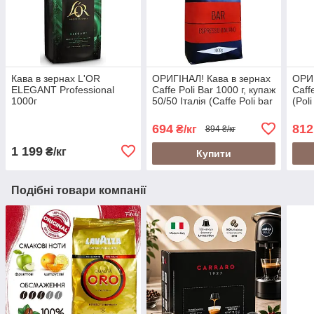
Кава в зернах L'OR
ОРИГІНАЛ! Кава в зернах
ОРИГ
ELEGANT Professional
Caffe Poli Bar 1000 г, купаж
Caff
1000г
50/50 Італія (Caffe Poli bar
(Poli
rosso Espresso Italiano)
1кг
694
812
₴/кг
894 ₴/кг
1 199
₴/кг
Купити
Подібні товари компанії