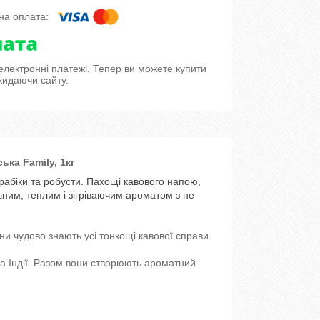
 електронні платежі. Тепер ви можете купити
кидаючи сайту.
ська Family, 1кг
рабіки та робусти. Пахощі кавового напою,
шним, теплим і зігріваючим ароматом з не
они чудово знають усі тонкощі кавової справи.
 та Індії. Разом вони створюють ароматний