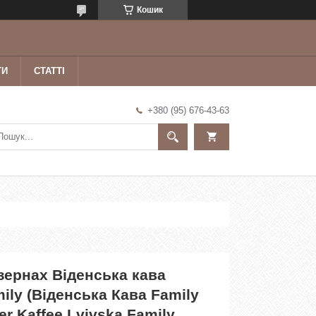
Кошик
ТИ
СТАТТІ
+380 (95) 676-43-63
 зернах Віденська кава
ily (Віденська Кава Family
er Kaffee Lvivska Family