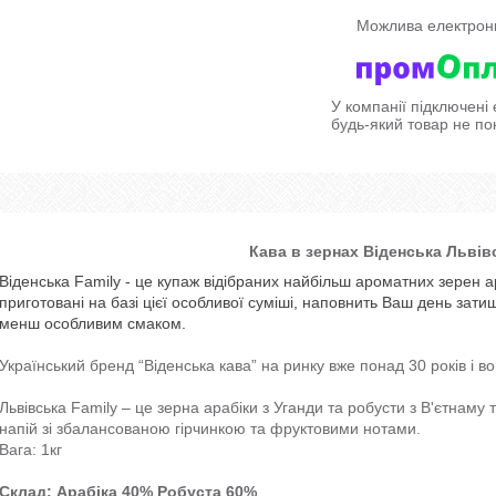
У компанії підключені
будь-який товар не по
Кава в зернах Віденська Львів
Віденська Family - це купаж відібраних найбільш ароматних зерен а
приготовані на базі цієї особливої суміші, наповнить Ваш день зати
менш особливим смаком.
Український бренд “Віденська кава” на ринку вже понад 30 років і в
Львівська Family – це зерна арабіки з Уганди та робусти з В'єтнаму
напій зі збалансованою гірчинкою та фруктовими нотами.
Вага: 1кг
Склад: Арабіка 40% Робуста 60%