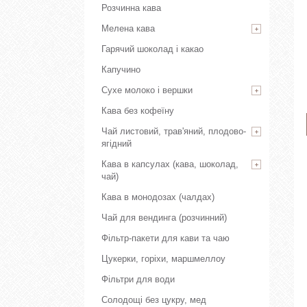
Розчинна кава
Мелена кава
Гарячий шоколад і какао
Капучино
Сухе молоко і вершки
Кава без кофеїну
Чай листовий, трав'яний, плодово-
ягідний
Кава в капсулах (кава, шоколад,
чай)
Кава в монодозах (чалдах)
Чай для вендинга (розчинний)
Фільтр-пакети для кави та чаю
Цукерки, горіхи, маршмеллоу
Фільтри для води
Солодощі без цукру, мед