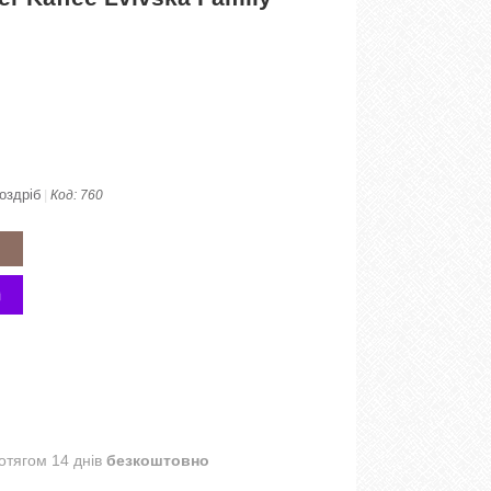
оздріб
Код:
760
отягом 14 днів
безкоштовно