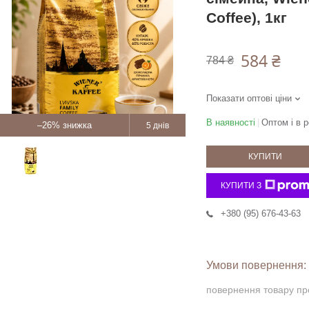
Coffee), 1кг
584 ₴
784 ₴
Показати оптові ціни
В наявності
Оптом і в р
–26%
5 днів
КУПИТИ
КУПИТИ З
+380 (95) 676-43-63
повернення товару пр