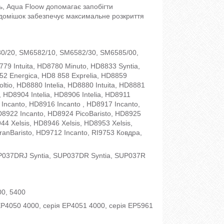
ь, Aqua Floow допомагає запобігти
домішок забезпечує максимальне розкриття
0/20, SM6582/10, SM6582/30, SM6585/00,
779 Intuita, HD8780 Minuto, HD8833 Syntia,
52 Energica, HD8 858 Exprelia, HD8859
tio, HD8880 Intelia, HD8880 Intuita, HD8881
a, HD8904 Intelia, HD8906 Intelia, HD8911
 Incanto, HD8916 Incanto , HD8917 Incanto,
D8922 Incanto, HD8924 PicoBaristo, HD8925
44 Xelsis, HD8946 Xelsis, HD8953 Xelsis,
anBaristo, HD9712 Incanto, RI9753 Ковдра,
 SUP037DRJ Syntia, SUP037DR Syntia, SUP037R
00, 5400
EP4050 4000, серія EP4051 4000, серія EP5961