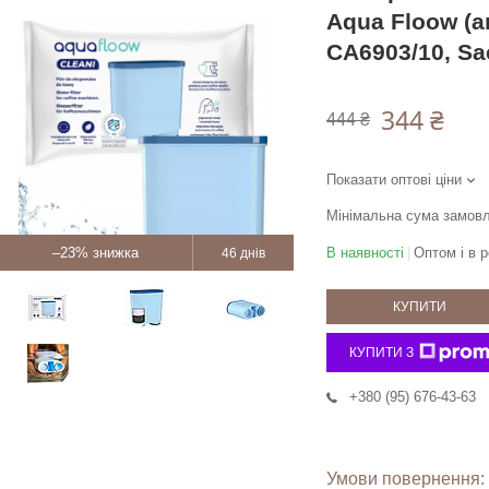
Aqua Floow (а
CA6903/10, Sa
344 ₴
444 ₴
Показати оптові ціни
Мінімальна сума замовл
–23%
В наявності
Оптом і в р
46 днів
КУПИТИ
КУПИТИ З
+380 (95) 676-43-63