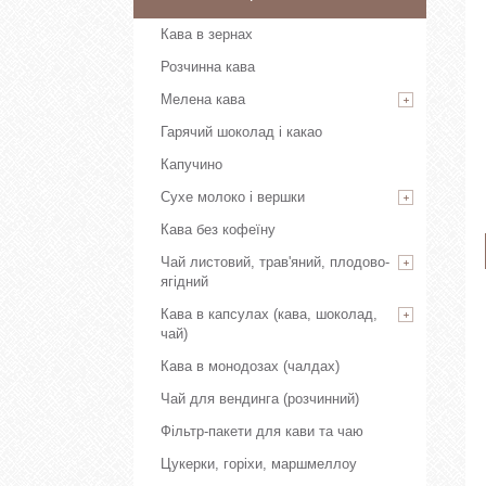
Кава в зернах
Розчинна кава
Мелена кава
Гарячий шоколад і какао
Капучино
Сухе молоко і вершки
Кава без кофеїну
Чай листовий, трав'яний, плодово-
ягідний
Кава в капсулах (кава, шоколад,
чай)
Кава в монодозах (чалдах)
Чай для вендинга (розчинний)
Фільтр-пакети для кави та чаю
Цукерки, горіхи, маршмеллоу