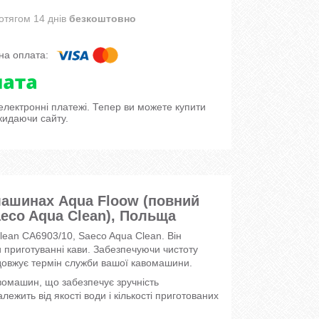
отягом 14 днів
безкоштовно
 електронні платежі. Тепер ви можете купити
кидаючи сайту.
машинах Aqua Floow (повний
aeco Aqua Clean), Польща
lean CA6903/10, Saeco Aqua Clean. Він
 приготуванні кави. Забезпечуючи чистоту
довжує термін служби вашої кавомашини.
вомашин, що забезпечує зручність
лежить від якості води і кількості приготованих