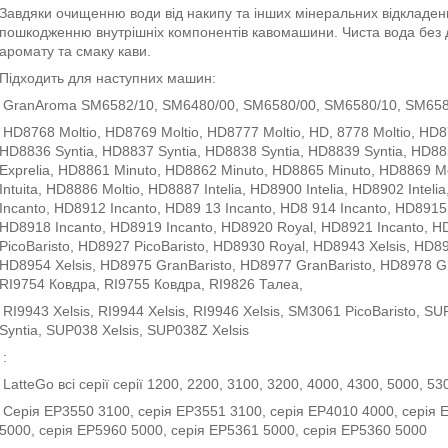
Завдяки очищенню води від накипу та інших мінеральних відкладен
пошкодженню внутрішніх компонентів кавомашини. Чиста вода без 
аромату та смаку кави.
Підходить для наступних машин:
GranAroma SM6582/10, SM6480/00, SM6580/00, SM6580/10, SM658
HD8768 Moltio, HD8769 Moltio, HD8777 Moltio, HD, 8778 Moltio, HD8
HD8836 Syntia, HD8837 Syntia, HD8838 Syntia, HD8839 Syntia, HD88
Exprelia, HD8861 Minuto, HD8862 Minuto, HD8865 Minuto, HD8869 Mol
Intuita, HD8886 Moltio, HD8887 Intelia, HD8900 Intelia, HD8902 Inteli
Incanto, HD8912 Incanto, HD89 13 Incanto, HD8 914 Incanto, HD8915
HD8918 Incanto, HD8919 Incanto, HD8920 Royal, HD8921 Incanto, H
PicoBaristo, HD8927 PicoBaristo, HD8930 Royal, HD8943 Xelsis, HD89
HD8954 Xelsis, HD8975 GranBaristo, HD8977 GranBaristo, HD8978 Gr
RI9754 Ковдра, RI9755 Ковдра, RI9826 Талеа,
RI9943 Xelsis, RI9944 Xelsis, RI9946 Xelsis, SM3061 PicoBaristo,
Syntia, SUP038 Xelsis, SUP038Z Xelsis
:
LatteGo всі серії серії 1200, 2200, 3100, 3200, 4000, 4300, 5000, 53
Серія EP3550 3100, серія EP3551 3100, серія EP4010 4000, серія 
5000, серія EP5960 5000, серія EP5361 5000, серія EP5360 5000