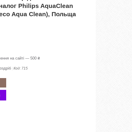
налог Philips AquaClean
eco Aqua Clean), Польща
ення на сайті — 500 ₴
оздріб
Код:
715