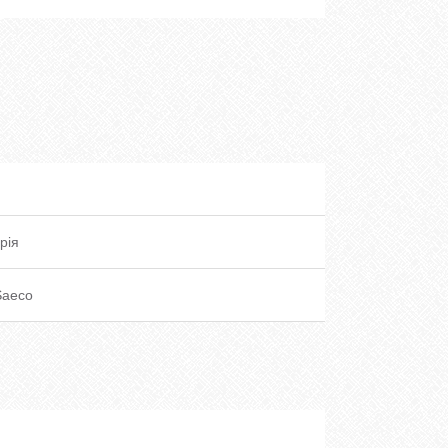
рія
 Saeco