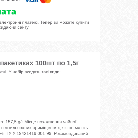
 електронні платежі. Тепер ви можете купити
кидаючи сайту.
 пакетиках 100шт по 1,5г
ні. У набір входять такі види:
то: 157,5 g/г Місце походження чайної
ре вентильованих приміщеннях, які не мають
70 %. ТУ У 19421419.001-99. Рекомендований