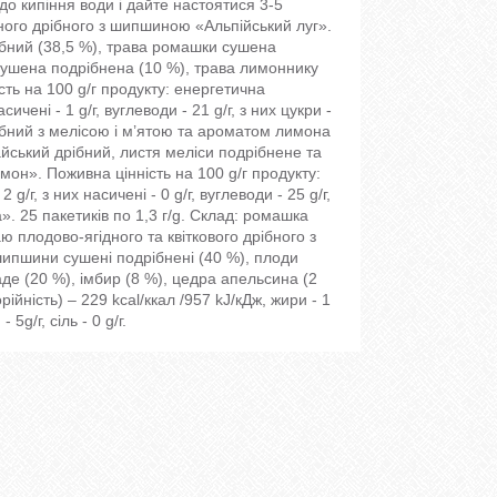
до кипіння води і дайте настоятися 3-5
ного дрібного з шипшиною «Альпійський луг».
рібний (38,5 %), трава ромашки сушена
сушена подрібнена (10 %), трава лимоннику
ть на 100 g/г продукту: енергетична
сичені - 1 g/г, вуглеводи - 21 g/г, з них цукри -
 дрібний з мелісою і м’ятою та ароматом лимона
айський дрібний, листя меліси подрібнене та
мон». Поживна цінність на 100 g/г продукту:
g/г, з них насичені - 0 g/г, вуглеводи - 25 g/г,
шка». 25 пакетиків по 1,3 г/g. Склад: ромашка
 плодово-ягідного та квіткового дрібного з
шипшини сушені подрібнені (40 %), плоди
аде (20 %), імбир (8 %), цедра апельсина (2
ійність) – 229 kcal/ккал /957 kJ/кДж, жири - 1
 5g/г, сіль - 0 g/г.