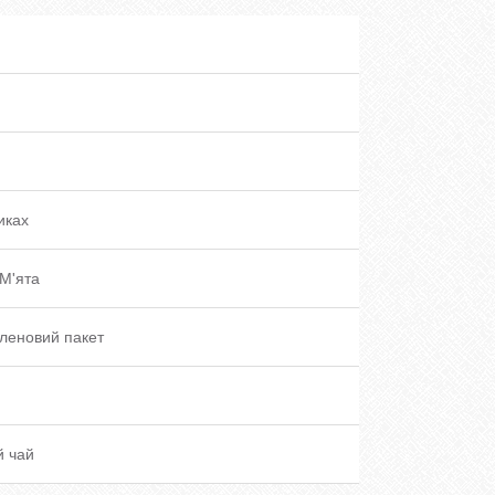
иках
М'ята
леновий пакет
й чай