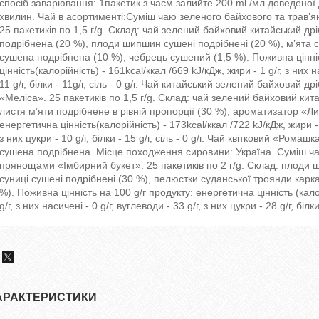
спосіб заварювання: 1пакетик з чаєм залийте 200 ml /мл доведеної 
хвилин. Чай в асортименті:Суміш чаю зеленого байхового та трав’я
25 пакетиків по 1,5 г/g. Склад: чай зелений байховий китайський д
подрібнена (20 %), плоди шипшин сушені подрібнені (20 %), м’ята 
сушена подрібнена (10 %), чебрець сушений (1,5 %). Поживна цінніс
цінність(калорійність) - 161kcal/ккал /669 kJ/кДж, жири - 1 g/г, з них на
11 g/г, білки - 11g/г, сіль - 0 g/г. Чай китайський зелений байховий
«Меліса». 25 пакетиків по 1,5 г/g. Склад: чай зелений байховий кит
листя м’яти подрібнене в рівній пропорції (30 %), ароматизатор «Ли
енергетична цінність(калорійність) - 173kcal/ккал /722 kJ/кДж, жири - 2 
з них цукри - 10 g/г, білки - 15 g/г, сіль - 0 g/г. Чай квітковий «Рома
сушена подрібнена. Місце походження сировини: Україна. Суміш чаю
прянощами «Імбирний букет». 25 пакетиків по 2 г/g. Склад: плоди 
суниці сушені подрібнені (30 %), пелюстки суданської троянди карк
%). Поживна цінність на 100 g/г продукту: енергетична цінність (калор
g/г, з них насичені - 0 g/г, вуглеводи - 33 g/г, з них цукри - 28 g/г, білки -
АРАКТЕРИСТИКИ