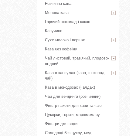
Розчинна кава
Мелена кава
Гарячий шоколад і какао
Капучино
Сухе молоко і вершки
Кава без кофеїну
Чай листовий, трав'яний, плодово-
ягідний
Кава в капсулах (кава, шоколад,
чай)
Кава в монодозах (чалдах)
Чай для вендинга (розчинний)
Фільтр-пакети для кави та чаю
Цукерки, горіхи, маршмеллоу
Фільтри для води
Солодощі без цукру, мед