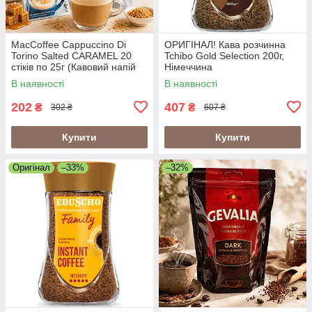
MacCoffee Cappuccino Di
ОРИГІНАЛ! Кава розчинна
Torino Salted CARAMEL 20
Tchibo Gold Selection 200г,
стіків по 25г (Кавовий напій
Німеччина
Maccoffee di Torino Солона
В наявності
В наявності
Карамель)
202
407
₴
₴
302 ₴
607 ₴
Купити
Купити
Оригінал
–33%
–32%