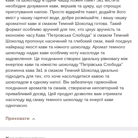
кави та шоколаду в одній чашці.Кожен пакет 3в1 містить
необхідне дозування кави, вершків та цукру, що спрощує
приготування напою. Просто відкрийте пакет, додайте його
вміст у чашку гарячої води, добре розмішайте, і вашу чашку
ароматної кави зі смаком Темний Шоколад готова. Такий
формат особливо зручний для тих, хто цінує зручність та
економію часу.Кава "Петровська Слобода" зі смаком Темний
Шоколад пропонує насичений та глибокий смак, який поєднує
найкращі якості кави та ніжного шоколаду. Аромат темного
шоколаду надає кави особливу ноту насолоди та
задоволення. Це поєднання створює ідеальну рівновагу між
енергією кави та ніжністю шоколаду."Петрівська Слобода"
розчинна кава 3в1 зі смаком Темний Шоколад ідеально
підходить для тих, хто хоче насолодитися кавою та
шоколадом в одному напої. Він забезпечує гармонійне
поєднання ароматів та смаків, створюючи неповторний та
привабливий досвід. Цей продукт дозволяє вам отримати
насолоду від смаку темного шоколаду та енергії кави
одночасно.
Приховати