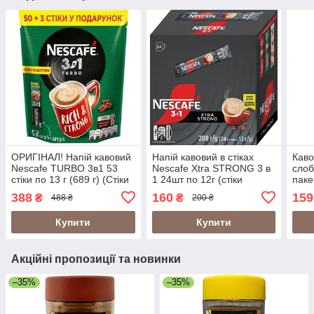
ОРИГІНАЛ! Напій кавовий
Напій кавовий в стіках
Каво
Nescafe TURBO 3в1 53
Nescafe Xtra STRONG 3 в
сло
стіки по 13 г (689 г) (Стіки
1 24шт по 12г (стіки
паке
Нескафе Турбо 53шт)
Nescafe 3в1 Xtra
388
160
159
₴
₴
488 ₴
200 ₴
STRONG)
Купити
Купити
Акційні пропозиції та новинки
–35%
–35%