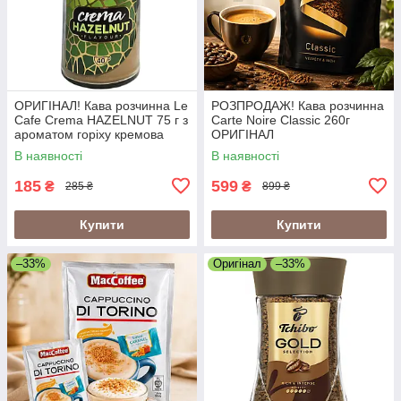
ОРИГІНАЛ! Кава розчинна Le
РОЗПРОДАЖ! Кава розчинна
Cafe Crema HAZELNUT 75 г з
Carte Noire Classic 260г
ароматом горіху кремова
ОРИГІНАЛ
кава
В наявності
В наявності
185
599
₴
₴
285 ₴
899 ₴
Купити
Купити
–33%
Оригінал
–33%