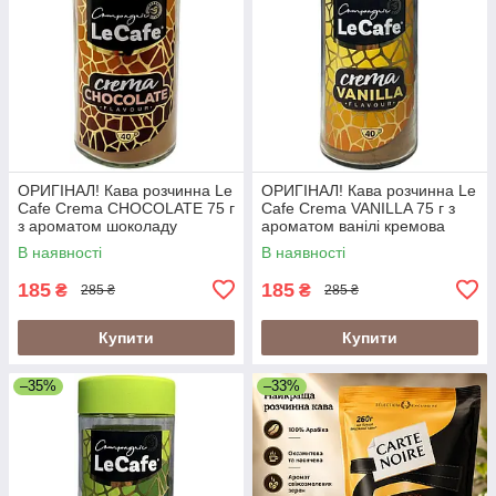
ОРИГІНАЛ! Кава розчинна Le
ОРИГІНАЛ! Кава розчинна Le
Cafe Crema CHOCOLATE 75 г
Cafe Crema VANILLA 75 г з
з ароматом шоколаду
ароматом ванілі кремова
кремова кава
кава
В наявності
В наявності
185
185
₴
₴
285 ₴
285 ₴
Купити
Купити
–35%
–33%