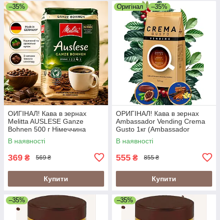
–35%
Оригінал
–35%
ОИГІНАЛ! Кава в зернах
ОРИГІНАЛ! Кава в зернах
Melitta AUSLESE Ganze
Ambassador Vending Crema
Bohnen 500 г Німеччина
Gusto 1кг (Ambassador
Crema Gusto Vending)
В наявності
В наявності
369
555
₴
₴
569 ₴
855 ₴
Купити
Купити
–35%
–35%