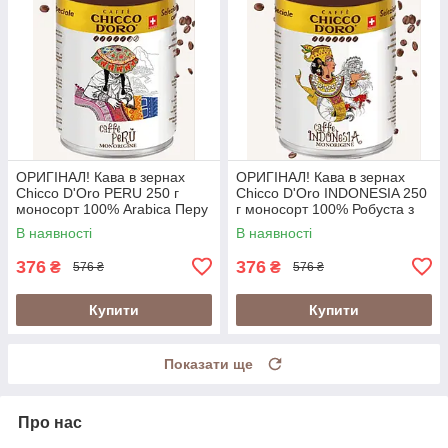
ОРИГІНАЛ! Кава в зернах
ОРИГІНАЛ! Кава в зернах
Chicco D'Oro PERU 250 г
Chicco D'Oro INDONESIA 250
моносорт 100% Arabica Перу
г моносорт 100% Робуста з
у металевій банці
вулканічних ґрунтів Індонезії
В наявності
В наявності
(Швейцарія)
у банці (Швейцарія)
376
376
₴
₴
576 ₴
576 ₴
Купити
Купити
Показати ще
Про нас