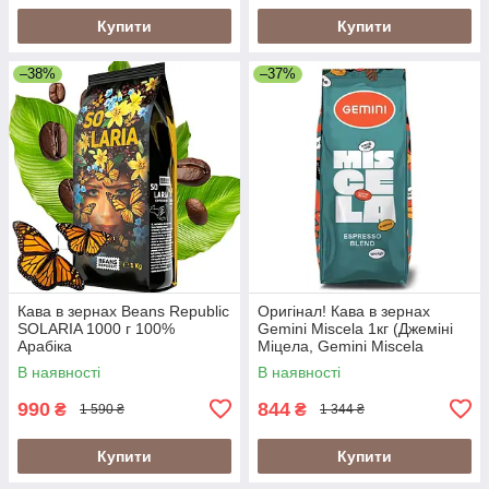
Купити
Купити
–38%
–37%
Кава в зернах Beans Republic
Оригінал! Кава в зернах
SOLARIA 1000 г 100%
Gemini Miscela 1кг (Джеміні
Арабіка
Міцела, Gemini Miscela
Espresso), 60% арабіка/40%
В наявності
В наявності
робуста
990
844
₴
₴
1 590 ₴
1 344 ₴
Купити
Купити