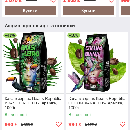
1 575
1 365
999
₴
₴
1 775 ₴
1 565 ₴
обсмажування з
кислинкою, Іспанія
Купити
Купити
Акційні пропозиції та новинки
–41%
–38%
Кава в зернах Beans Republic
Кава в зернах Beans Republic
BRASILEIRO 100% Арабіка,
COLUMBIANA 100% Арабіка,
1000г
1000г
В наявності
В наявності
990
990
₴
₴
1 690 ₴
1 590 ₴