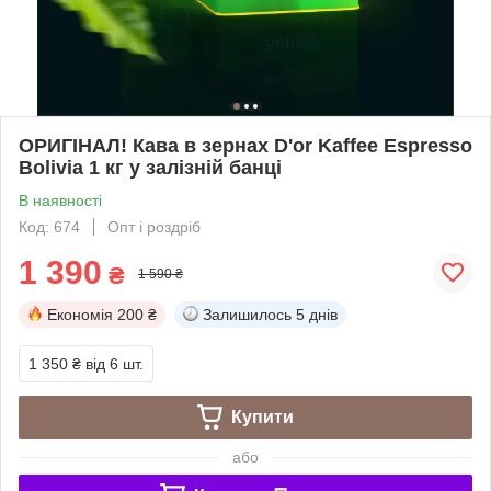
ОРИГІНАЛ! Кава в зернах D'or Kaffee Espresso
Bolivia 1 кг у залізній банці
В наявності
Код: 674
Опт і роздріб
1 390
₴
1 590 ₴
Економія
200 ₴
Залишилось
5 днів
1 350 ₴
від 6 шт.
Купити
або