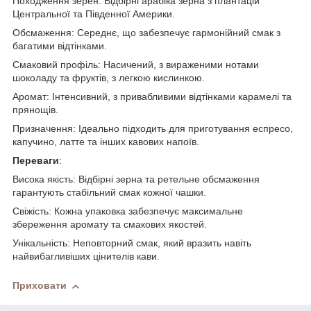
Походження зерен: Відбірні арабіка зерна з плантацій
Центральної та Південної Америки.
Обсмаження: Середнє, що забезпечує гармонійний смак з
багатими відтінками.
Смаковий профіль: Насичений, з вираженими нотами
шоколаду та фруктів, з легкою кислинкою.
Аромат: Інтенсивний, з привабливими відтінками карамелі та
прянощів.
Призначення: Ідеально підходить для приготування еспресо,
капучино, латте та інших кавових напоїв.
Переваги
:
Висока якість: Відбірні зерна та ретельне обсмаження
гарантують стабільний смак кожної чашки.
Свіжість: Кожна упаковка забезпечує максимальне
збереження аромату та смакових якостей.
Унікальність: Неповторний смак, який вразить навіть
найвибагливіших цінителів кави.
Приховати