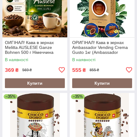
ОИГІНАЛ! Кава в зернах
ОРИГІНАЛ! Кава в зернах
Melitta AUSLESE Ganze
Ambassador Vending Crema
Bohnen 500 г Німеччина
Gusto 1кг (Ambassador
Crema Gusto Vending)
В наявності
В наявності
369
555
₴
₴
569 ₴
855 ₴
Купити
Купити
–35%
–35%