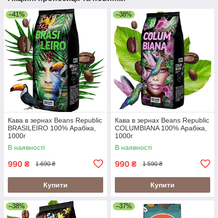
–41%
–38%
Кава в зернах Beans Republic
Кава в зернах Beans Republic
BRASILEIRO 100% Арабіка,
COLUMBIANA 100% Арабіка,
1000г
1000г
В наявності
В наявності
990
990
₴
₴
1 690 ₴
1 590 ₴
Купити
Купити
–38%
–37%