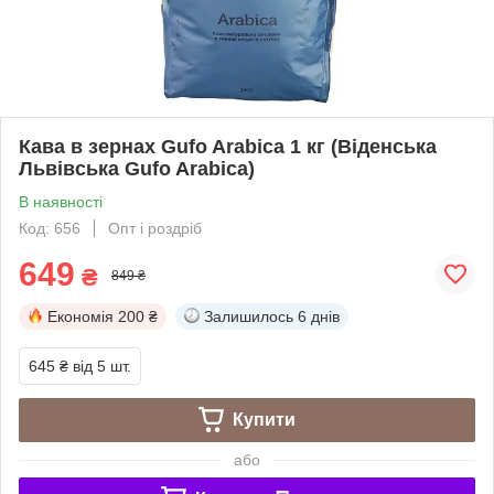
Кава в зернах Gufo Arabica 1 кг (Віденська
Львівська Gufo Arabica)
В наявності
Код: 656
Опт і роздріб
649
₴
849 ₴
Економія
200 ₴
Залишилось
6 днів
645 ₴
від 5 шт.
Купити
або