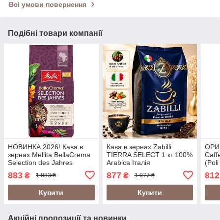
Всі умови повернення
Подібні товари компанії
НОВИНКА 2026! Кава в
Кава в зернах Zabilli
ОРИГ
зернах Mellita BellaCrema
TIERRA SELECT 1 кг 100%
Caff
Selection des Jahres
Arabica Італія
(Poli
ATHIOPIEN 1кг, 100%
1кг
883
877
812
₴
₴
1 083 ₴
1 077 ₴
Arabica з нотками темного
шоколаду і вишні
Купити
Купити
Акційні пропозиції та новинки