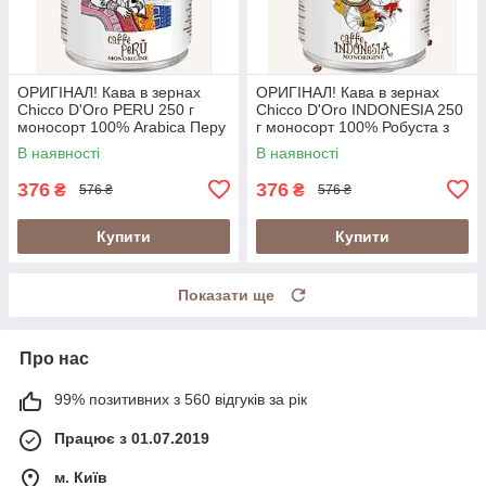
ОРИГІНАЛ! Кава в зернах
ОРИГІНАЛ! Кава в зернах
Chicco D'Oro PERU 250 г
Chicco D'Oro INDONESIA 250
моносорт 100% Arabica Перу
г моносорт 100% Робуста з
у металевій банці
вулканічних ґрунтів Індонезії
В наявності
В наявності
(Швейцарія)
у банці (Швейцарія)
376
376
₴
₴
576 ₴
576 ₴
Купити
Купити
Показати ще
Про нас
99% позитивних з 560 відгуків за рік
Працює з 01.07.2019
м. Київ