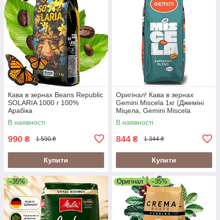
Кава в зернах Beans Republic
Оригінал! Кава в зернах
SOLARIA 1000 г 100%
Gemini Miscela 1кг (Джеміні
Арабіка
Міцела, Gemini Miscela
Espresso), 60% арабіка/40%
В наявності
В наявності
робуста
990
844
₴
₴
1 590 ₴
1 344 ₴
Купити
Купити
–35%
Оригінал
–35%