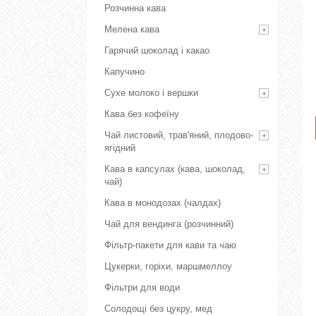
Розчинна кава
Мелена кава
Гарячий шоколад і какао
Капучино
Сухе молоко і вершки
Кава без кофеїну
Чай листовий, трав'яний, плодово-
ягідний
Кава в капсулах (кава, шоколад,
чай)
Кава в монодозах (чалдах)
Чай для вендинга (розчинний)
Фільтр-пакети для кави та чаю
Цукерки, горіхи, маршмеллоу
Фільтри для води
Солодощі без цукру, мед