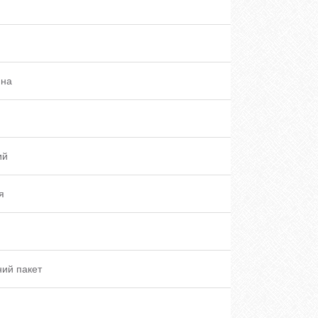
ина
ий
я
ий пакет