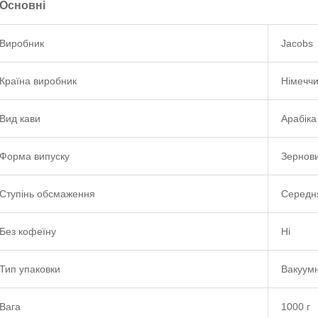
Основні
Виробник
Jacobs
Країна виробник
Німечч
Вид кави
Арабіка
Форма випуску
Зернов
Ступінь обсмаження
Середн
Без кофеїну
Ні
Тип упаковки
Вакуумн
Вага
1000 г