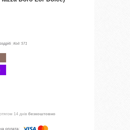
оздріб
Код:
571
отягом 14 днів
безкоштовно