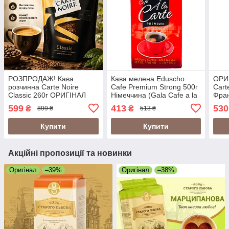
РОЗПРОДАЖ! Кава
Кава мелена Eduscho
ОРИГ
розчинна Carte Noire
Cafe Premium Strong 500г
Cart
Classic 260г ОРИГІНАЛ
Німеччина (Gala Cafe a la
Фра
Carte Premium Strong
599
413
530
₴
₴
899 ₴
513 ₴
500g)
Купити
Купити
Акційні пропозиції та новинки
Оригінал
–39%
Оригінал
–38%