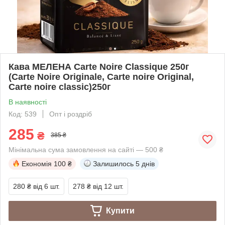
Кава МЕЛЕНА Carte Noire Classique 250г
(Carte Noire Originale, Carte noire Original,
Carte noire classic)250г
В наявності
Код: 539
Опт і роздріб
285
₴
385 ₴
Мінімальна сума замовлення на сайті — 500 ₴
Економія
100 ₴
Залишилось
5 днів
280 ₴
від 6 шт.
278 ₴
від 12 шт.
Купити