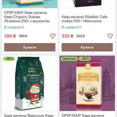
ОРИГІНАЛ! Кава мелена
Кава Старого Львова
Кава мелена Röstfein Cafe
Лігумінна 250г з ароматом
mokka 500 г Німеччина
ірландського віскі
В наявності
В наявності
160
332
₴
₴
260 ₴
532 ₴
Купити
Купити
–36%
Оригінал
–35%
Кава мелена Віденська Кава
ОРИГІНАЛ! Кава мелена