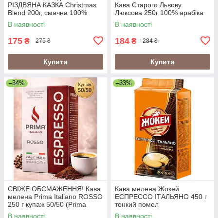
РІЗДВЯНА КАЗКА Christmas
Кава Старого Львову
Blend 200г, смачна 100%
Люксова 250г 100% арабіка
арабіка
В наявності
В наявності
175
184
₴
₴
275 ₴
284 ₴
Купити
Купити
–34%
–33%
СВІЖЕ ОБСМАЖЕННЯ! Кава
Кава мелена Жокей
мелена Prima Italiano ROSSO
ЕСПРЕССО ІТАЛЬЯНО 450 г
250 г купаж 50/50 (Prima
тонкий помел
Italiano Espresso Rosso)
В наявності
В наявності