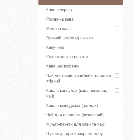
Кава в зернах
Розчинна кава
Мелена кава
Гарячий шоколад і какао
Капучино
Сухе молоко і вершки
Кава без кофеїну
Чай листовий, трав'яний, плодово-
ягідний
Кава в капсулах (кава, шоколад,
чай)
Кава в монодозах (чалдах)
Чай для вендинга (розчинний)
Фільтр-пакети для кави та чаю
Цукерки, горіхи, маршмеллоу