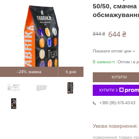
50/50, смачна
обсмажуванн
644 ₴
844 ₴
Показати оптові ціни
В наявності
Оптом і в р
–24%
6 днів
КУПИТИ
КУПИТИ З
+380 (95) 676-43-63
повернення товару пр