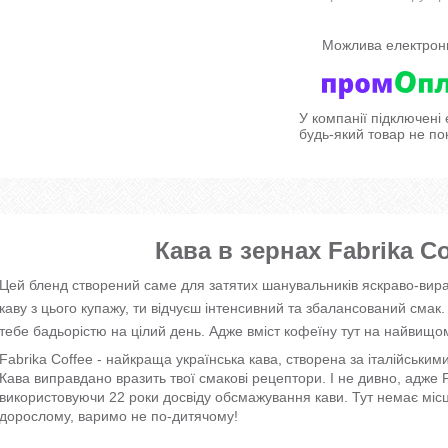
У компанії підключені
будь-який товар не по
Кава в зернах Fabrika Cof
Цей бленд створений саме для затятих шанувальників яскраво-вира
каву з цього купажу, ти відчуєш інтенсивний та збалансований смак
тебе бадьорістю на цілий день. Адже вміст кофеїну тут на найвищом
Fabrika Coffee - найкраща українська кава, створена за італійським
Кава виправдано вразить твої смакові рецептори. І не дивно, адже 
використовуючи 22 роки досвіду обсмажування кави. Тут немає міс
дорослому, варимо не по-дитячому!