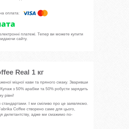
 електронні платежі. Тепер ви можете купити
кидаючи сайту.
fee Real 1 кг
женої міцної кави та пряного смаку. Зваривши
. Купаж з 50% арабіки та 50% робусти зарядить
у рівні!
и стандартами. І ми сміливо про це заявляємо.
Fabrika Coffee створено саме для цього,
ця дилетантству, адже ми смажимо по-