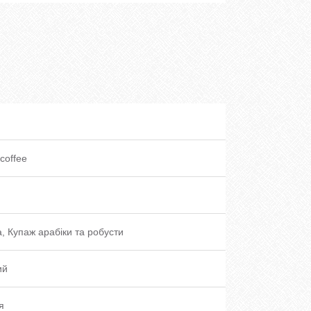
coffee
, Купаж арабіки та робусти
ий
я