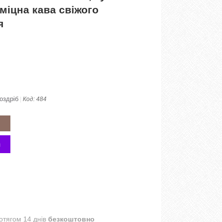
 міцна кава свіжого
я
оздріб
Код:
484
отягом 14 днів
безкоштовно