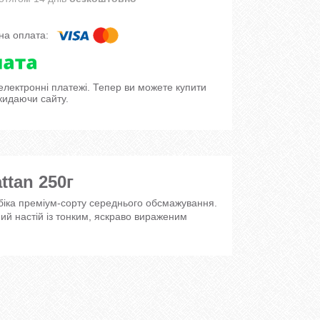
 електронні платежі. Тепер ви можете купити
кидаючи сайту.
ttan 250г
біка преміум-сорту середнього обсмажування.
ий настій із тонким, яскраво вираженим