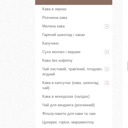
Кава в зернах
Розчинна кава
Мелена кава
Гарячий шоколад і какао
Капучино
Сухе молоко і вершки
Кава без кофеїну
Чай листовий, трав'яний, плодово-
ягідний
Кава в капсулах (кава, шоколад,
чай)
Кава в монодозах (чалдах)
Чай для вендинга (розчинний)
Фільтр-пакети для кави та чаю
Цукерки, горіхи, маршмеллоу