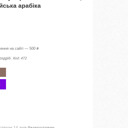
йська арабіка
ення на сайті — 500 ₴
оздріб
Код:
472
отягом 14 днів
безкоштовно