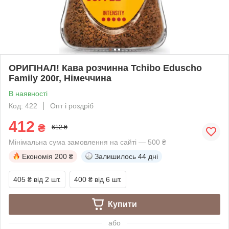
ОРИГІНАЛ! Кава розчинна Tchibo Eduscho
Family 200г, Німеччина
В наявності
Код: 422
Опт і роздріб
412
₴
612 ₴
Мінімальна сума замовлення на сайті — 500 ₴
Економія
200 ₴
Залишилось
44 дні
405 ₴
від 2 шт.
400 ₴
від 6 шт.
Купити
або