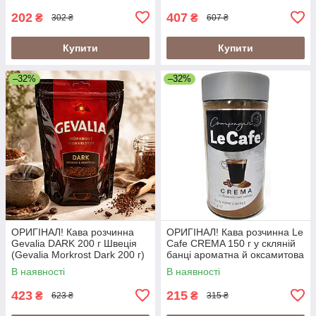
202
407
₴
₴
302 ₴
607 ₴
Купити
Купити
–32%
–32%
ОРИГІНАЛ! Кава розчинна
ОРИГІНАЛ! Кава розчинна Le
Gevalia DARK 200 г Швеція
Cafe CREMA 150 г у скляній
(Gevalia Morkrost Dark 200 г)
банці ароматна й оксамитова
В наявності
В наявності
423
215
₴
₴
623 ₴
315 ₴