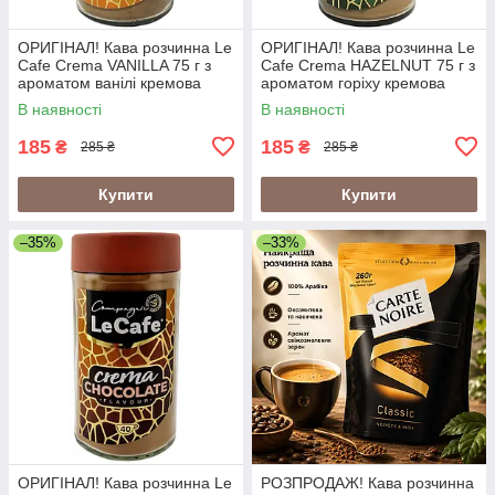
ОРИГІНАЛ! Кава розчинна Le
ОРИГІНАЛ! Кава розчинна Le
Cafe Crema VANILLA 75 г з
Cafe Crema HAZELNUT 75 г з
ароматом ванілі кремова
ароматом горіху кремова
кава
кава
В наявності
В наявності
185
185
₴
₴
285 ₴
285 ₴
Купити
Купити
–35%
–33%
ОРИГІНАЛ! Кава розчинна Le
РОЗПРОДАЖ! Кава розчинна