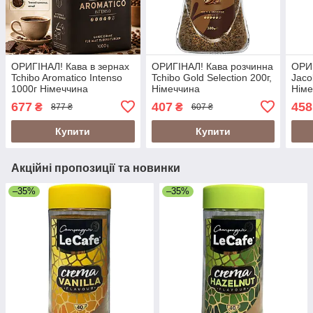
ОРИГІНАЛ! Кава в зернах
ОРИГІНАЛ! Кава розчинна
ОРИГ
Tchibo Aromatico Intenso
Tchibo Gold Selection 200г,
Jac
1000г Німеччина
Німеччина
Німе
Крон
677
407
458
₴
₴
877 ₴
607 ₴
Купити
Купити
Акційні пропозиції та новинки
–35%
–35%