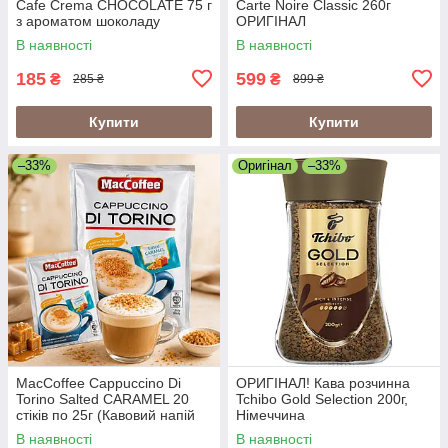
Cafe Crema CHOCOLATE 75 г
Carte Noire Classic 260г
з ароматом шоколаду
ОРИГІНАЛ
кремова кава
В наявності
В наявності
185
599
₴
₴
285 ₴
899 ₴
Купити
Купити
–33%
Оригінал
–33%
MacCoffee Cappuccino Di
ОРИГІНАЛ! Кава розчинна
Torino Salted CARAMEL 20
Tchibo Gold Selection 200г,
стіків по 25г (Кавовий напій
Німеччина
Maccoffee di Torino Солона
В наявності
В наявності
Карамель)