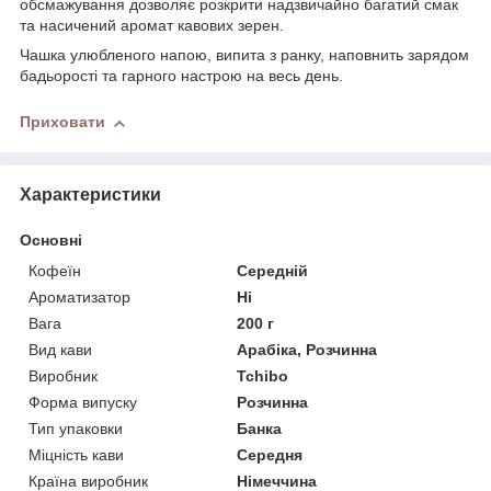
обсмажування дозволяє розкрити надзвичайно багатий смак
та насичений аромат кавових зерен.
Чашка улюбленого напою, випита з ранку, наповнить зарядом
бадьорості та гарного настрою на весь день.
Приховати
Характеристики
Основні
Кофеїн
Середній
Ароматизатор
Ні
Вага
200 г
Вид кави
Арабіка, Розчинна
Виробник
Tchibo
Форма випуску
Розчинна
Тип упаковки
Банка
Міцність кави
Середня
Країна виробник
Німеччина