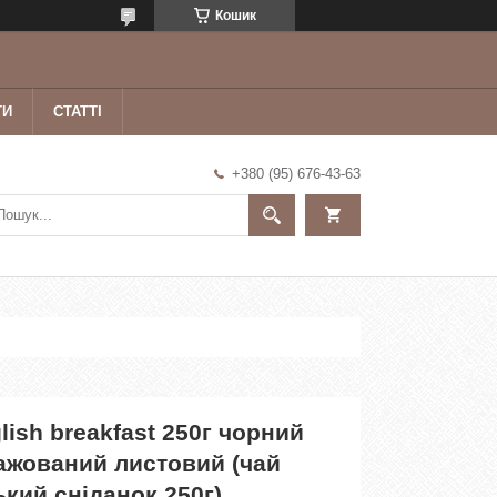
Кошик
ТИ
СТАТТІ
+380 (95) 676-43-63
lish breakfast 250г чорний
ажований листовий (чай
ький сніданок 250г)