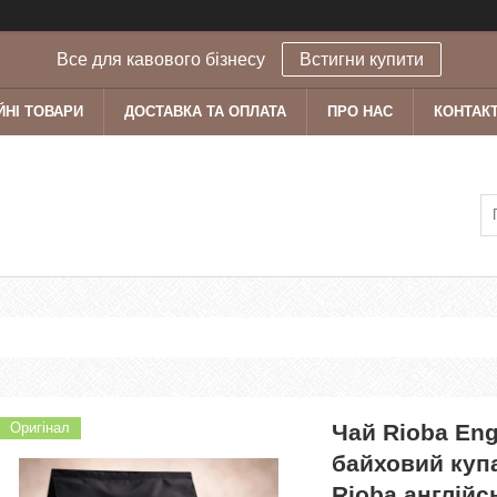
Все для кавового бізнесу
Встигни купити
ЙНІ ТОВАРИ
ДОСТАВКА ТА ОПЛАТА
ПРО НАС
КОНТАК
Оригінал
Чай Rioba Eng
байховий куп
Rioba англійс