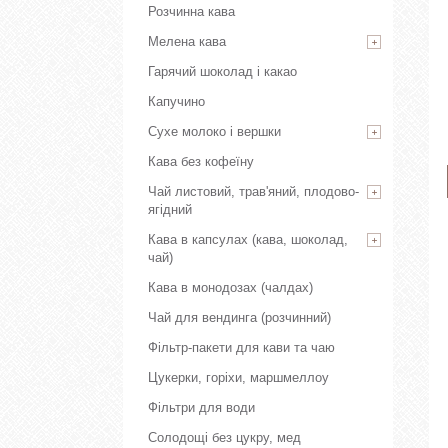
Розчинна кава
Мелена кава
Гарячий шоколад і какао
Капучино
Сухе молоко і вершки
Кава без кофеїну
Чай листовий, трав'яний, плодово-
ягідний
Кава в капсулах (кава, шоколад,
чай)
Кава в монодозах (чалдах)
Чай для вендинга (розчинний)
Фільтр-пакети для кави та чаю
Цукерки, горіхи, маршмеллоу
Фільтри для води
Солодощі без цукру, мед