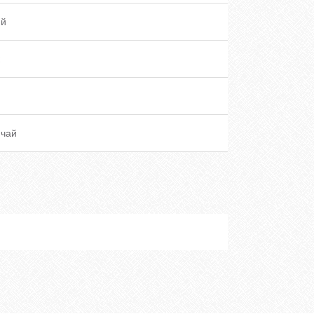
ий
 чай