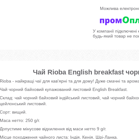
У компанії підключені
будь-який товар не по
Чай Rioba English breakfast чо
Rioba - найкращі чаї для кав'ярні та для дому! Дуже смачні та арома
Чай чорний байховий купажований листовий English Breakfast.
Склад: чай чорний байховий індійський листовий, чай чорний байхо
цейлонський листовий.
Сорт: вищий.
Маса нетто: 250 g/г.
Допустиме мінусове відхилення від маси нетто 9 g/г.
Місце походження чайного листа: Індія, Кенія, Шрі-Ланка.